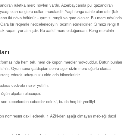
azandıran ruletka mərc növləri vardır. Azerbaycanda pul qazandiran
axşı olan rənglərə edilən mərclərdir. Yaşıl rəngə sahib olan sıfır (tək
əsasən iki növə bölünür – qırmızı rəngli və qara olanlar. Bu mərc növündə
Qara bir rəqəmlə nəticələnəcəyini təxmin etməlidirlər. Qırmızı rəngi 8
 tək rəqəm yer almışdır. Bu xarici mərc olduğundan, Rəng mərcinin
ları
 platformasında həm tək, həm də kupon mərclər mövcuddur. Bütün bunları
siniz. Oyun sona çatdıqdan sonra əgər sizin mərc uğurlu olarsa
çıxarış edərək uduşunuzu əldə edə biləcəksiniz.
dəcə cədvələ nəzər yetirin.
 üçün əlçatan olacaqdır.
n son xəbərlərdən xəbərdar edir ki, bu da heç bir yeniliyi
n nömrəsini daxil edərək, 1 AZN-dən aşağı olmayan məbləği daxil