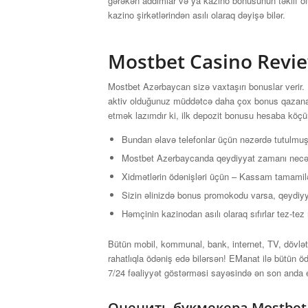
gərəkən addımlar və ya kazino bonusunun təklif olu
kazino şirkətlərindən asılı olaraq dəyişə bilər.
Mostbet Casino Revi
Mostbet Azərbaycan sizə vaxtaşırı bonuslar verir. 
aktiv olduğunuz müddətcə daha çox bonus qazana bi
etmək lazımdır ki, ilk depozit bonusu hesaba köçü
Bundan əlavə telefonlar üçün nəzərdə tutulmuş 
Mostbet Azerbaycanda qeydiyyat zamanı nec
Xidmətlərin ödənişləri üçün – Kassam tamamilə 
Sizin əlinizdə bonus promokodu varsa, qeydiyy
Həmçinin kazinodan asılı olaraq sıfırlar tez-tez 
Bütün mobil, kommunal, bank, internet, TV, dövlət
rahatlıqla ödəniş edə bilərsən! EManat ilə bütün ödə
7/24 fəaliyyət göstərməsi sayəsində ən son anda e
Оценить букмекера Mostbet