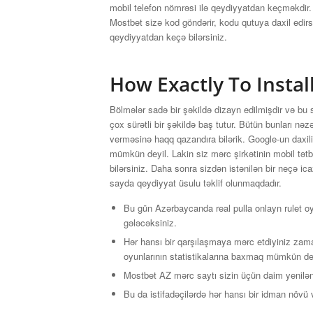
mobil telefon nömrəsi ilə qeydiyyatdan keçməkdir. 
Mostbet sizə kod göndərir, kodu qutuya daxil edirs
qeydiyyatdan keçə bilərsiniz.
How Exactly To Insta
Bölmələr sadə bir şəkildə dizayn edilmişdir və b
çox sürətli bir şəkildə baş tutur. Bütün bunları nəz
verməsinə haqq qazandıra bilərik. Google-un daxil
mümkün deyil. Lakin siz mərc şirkətinin mobil tət
bilərsiniz. Daha sonra sizdən istənilən bir neçə 
sayda qeydiyyat üsulu təklif olunmaqdadır.
Bu gün Azərbaycanda real pulla onlayn rulet oy
gələcəksiniz.
Hər hansı bir qarşılaşmaya mərc etdiyiniz zama
oyunlarının statistikalarına baxmaq mümkün de
Mostbet AZ mərc saytı sizin üçün daim yenilən
Bu da istifadəçilərdə hər hansı bir idman növü