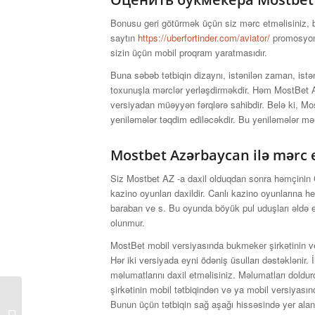
Bonusu geri götürmək üçün siz mərc etməlisiniz, b
saytın
https://uberfortinder.com/aviator/
promosyonl
sizin üçün mobil proqram yaratmasıdır.
Buna səbəb tətbiqin dizaynı, istənilən zaman, ist
toxunuşla mərclər yerləşdirməkdir. Həm MostBet 
versiyadan müəyyən fərqlərə sahibdir. Belə ki, Mos
yeniləmələr təqdim ediləcəkdir. Bu yeniləmələr mərc 
Mostbet Azərbaycan ilə mərc 
Siz Mostbet AZ -a daxil olduqdan sonra həmçinin C
kazino oyunları daxildir. Canlı kazino oyunlarına
baraban ve s. Bu oyunda böyük pul uduşları əldə e
olunmur.
MostBet mobil versiyasında bukmeker şirkətinin veb
Hər iki versiyada eyni ödəniş üsulları dəstəklənir
məlumatlarını daxil etməlisiniz. Məlumatları doldu
şirkətinin mobil tətbiqindən və ya mobil versiyasın
Bunun üçün tətbiqin sağ aşağı hissəsində yer alan s
Mostbet Yeni Giriş Güncel Adresler