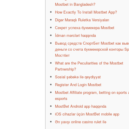
Mostbet in Bangladesh?
How Exactly To Install Mostbet App?
Digər Maraqlı Ruletka Versiyaları
Секрет успеха букмекера Mostbet
İdman mərcləri haqqında
Вывод средств СпортБет Mostbet как выв
деньги со счета букмекерской конторы Sp
Мостбет
What are the Peculiarities of the Mostbet
Partnership?
Sosial şəbəkə ilə qeydiyyat
Register And Login Mostbet
Mostbet Affiliate program, betting on sports
esports
MostBet Android app haqqında
iOS cihazlar üçün MostBet mobile app
Ən yaxşı online casino rulet ilə