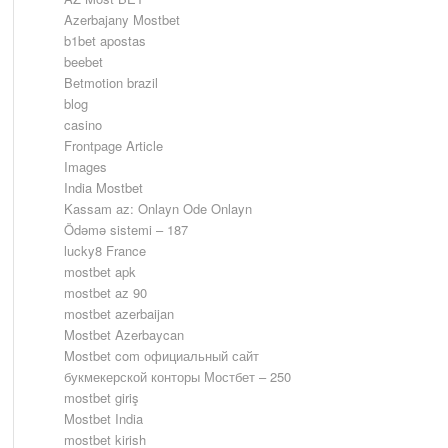
Azerbajany Mostbet
b1bet apostas
beebet
Betmotion brazil
blog
casino
Frontpage Article
Images
India Mostbet
Kassam az: Onlayn Ode Onlayn
Ödəmə sistemi – 187
lucky8 France
mostbet apk
mostbet az 90
mostbet azerbaijan
Mostbet Azerbaycan
Mostbet com официальный сайт
букмекерской конторы Мостбет – 250
mostbet giriş
Mostbet India
mostbet kirish