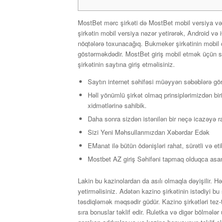
MostBet mərc şirkəti də MostBet mobil versiya və
şirkətin mobil versiya nəzər yetirərək, Android və i
nöqtələrə toxunacağıq. Bukmeker şirkətinin mobil 
göstərməkdədir. MostBet giriş mobil etmək üçün sm
şirkətinin saytına giriş etməlisiniz.
Saytın internet səhifəsi müəyyən səbəblərə gör
Həll yönümlü şirkət olmaq prinsiplərimizdən bir
xidmətlərinə sahibik.
Daha sonra sizdən istənilən bir neçə icazəyə 
Sizi Yeni Məhsullarımızdan Xəbərdar Edək
EManat ilə bütün ödənişləri rahat, sürətli və eti
Mostbet AZ giriş Səhifəni tapmaq olduqca asan
Lakin bu kazinolardan da asılı olmaqla dəyişilir. H
yetirməlisiniz. Adətən kazino şirkətinin istədiyi b
təsdiqləmək məqsədir güdür. Kazino şirkətləri tez-te
sıra bonuslar təklif edir. Ruletka və digər bölməl