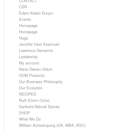
CONTACT
CSR
Edem Kwasi Dunyo
Events
Homepage
Homepage
Huga
Jennifer Osei Asamoah
Lawrence Denueme
Leadership
My account
Nana Owusu Odum
OCM Products
Our Business Philosophy
Our Evolution
RECIPES
Ruth Elorm Ocloo
Sankofa Natural Spices
SHOP
What We Do
William Acheampong (CA, MBA, BSC)