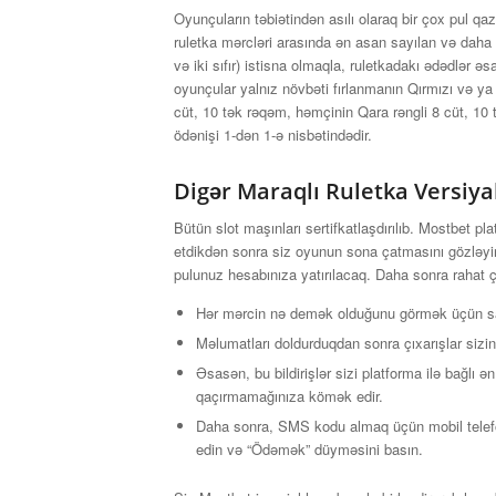
Oyunçuların təbiətindən asılı olaraq bir çox pul q
ruletka mərcləri arasında ən asan sayılan və daha y
və iki sıfır) istisna olmaqla, ruletkadakı ədədlər 
oyunçular yalnız növbəti fırlanmanın Qırmızı və ya 
cüt, 10 tək rəqəm, həmçinin Qara rəngli 8 cüt, 10
ödənişi 1-dən 1-ə nisbətindədir.
Digər Maraqlı Ruletka Versiya
Bütün slot maşınları sertifkatlaşdırılıb. Mostbet
etdikdən sonra siz oyunun sona çatmasını gözləyir
pulunuz hesabınıza yatırılacaq. Daha sonra rahat 
Hər mərcin nə demək olduğunu görmək üçün sa
Məlumatları doldurduqdan sonra çıxarışlar sizin
Əsasən, bu bildirişlər sizi platforma ilə bağlı ə
qaçırmamağınıza kömək edir.
Daha sonra, SMS kodu almaq üçün mobil telefo
edin və “Ödəmək” düyməsini basın.