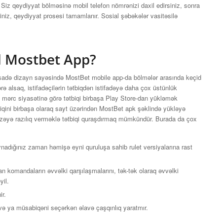
Siz qeydiyyat bölməsinə mobil telefon nömrənizi daxil edirsiniz, sonra
iniz, qeydiyyat prosesi tamamlanır. Sosial şəbəkələr vasitəsilə
ll Mostbet App?
u sadə dizayn sayəsində MostBet mobile app-da bölmələr arasında keçid
ərə alsaq, istifadəçilərin tətbiqdən istifadəyə daha çox üstünlük
i mərc siyasətinə görə tətbiqi birbaşa Play Store-dan yükləmək
biqini birbaşa olaraq sayt üzərindən MostBet apk şəklində yükləyə
icazəyə razılıq verməklə tətbiqi quraşdırmaq mümkündür. Burada da çox
nadığınız zaman həmişə eyni quruluşa sahib rulet versiyalarına rast
n komandaların əvvəlki qarşılaşmalarını, tək-tək olaraq əvvəlki
yil.
ir.
 və ya müsabiqəni seçərkən əlavə çaşqınlıq yaratmır.