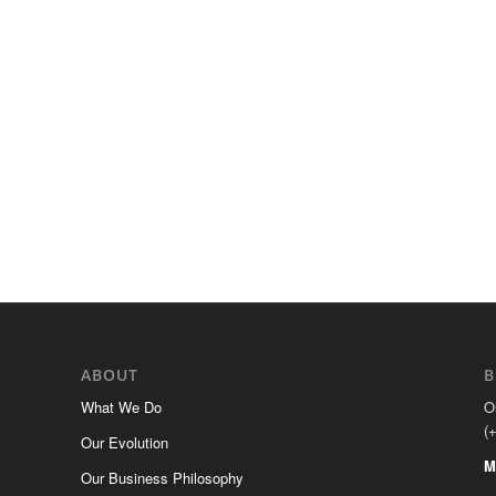
ABOUT
B
What We Do
O
(
Our Evolution
M
Our Business Philosophy