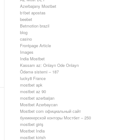
Azerbajany Mostbet
b1bet apostas
beebet
Betmotion brazil
blog
casino
Frontpage Article
Images
India Mostbet
Kassam az: Onlayn Ode Onlayn
Ödəmə sistemi – 187
lucky8 France
mostbet apk
mostbet az 90
mostbet azerbaijan
Mostbet Azerbaycan
Mostbet com официальный сайт
букмекерской конторы Мостбет – 250
mostbet giriş
Mostbet India
mostbet kirish