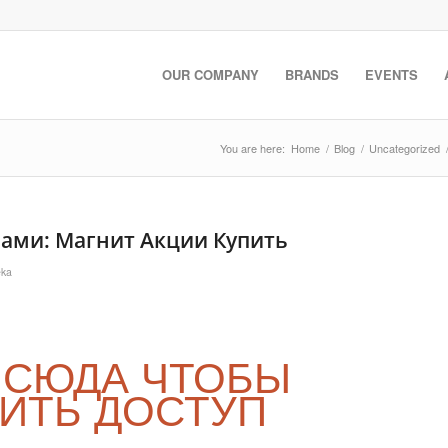
OUR COMPANY
BRANDS
EVENTS
You are here:
Home
/
Blog
/
Uncategorized
ами: Магнит Акции Купить
eka
 СЮДА ЧТОБЫ
ИТЬ ДОСТУП