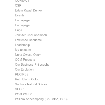
CONTACT
CSR
Edem Kwasi Dunyo
Events
Homepage
Homepage
Huga
Jennifer Osei Asamoah
Lawrence Denueme
Leadership
My account
Nana Owusu Odum
OCM Products
Our Business Philosophy
Our Evolution
RECIPES
Ruth Elorm Ocloo
Sankofa Natural Spices
SHOP
What We Do
William Acheampong (CA, MBA, BSC)