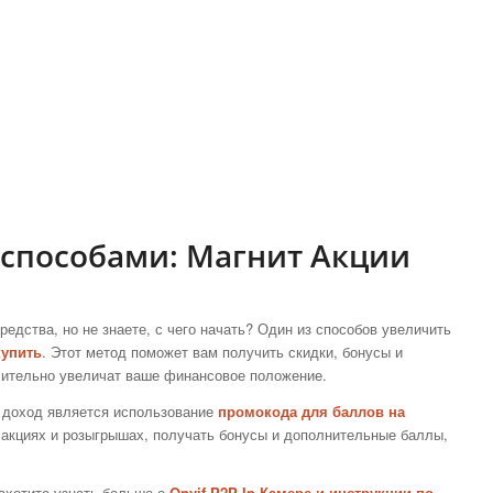
 способами: Магнит Акции
едства, но не знаете, с чего начать? Один из способов увеличить
купить
. Этот метод поможет вам получить скидки, бонусы и
чительно увеличат ваше финансовое положение.
й доход является использование
промокода для баллов на
в акциях и розыгрышах, получать бонусы и дополнительные баллы,
захотите узнать больше о
Onvif P2P Ip Камере и инструкции по