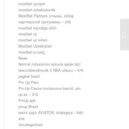
mostbet oynash
mostbet ozbekistonda
MostBet Partners отзывы, обзор
партнерской программы – 205
mostbet royxatga olish
За
mostbet uz
вз
mostbet uz kirish
Mostbet Uzbekistan
mostbet-ru-serg
News
Normal mövsümün sonuna qədər bizi
təəccübləndirəcək 5 NBA ulduzu – 476
pagbet brazil
Pin Up Peru
Pin-Up Casino kontorunun təsviri, pin
up az – 310
PinUp apk
pinup Brazil
rəsmi saytı AVIATOR, strategiya – 640
slot
Uncategorized