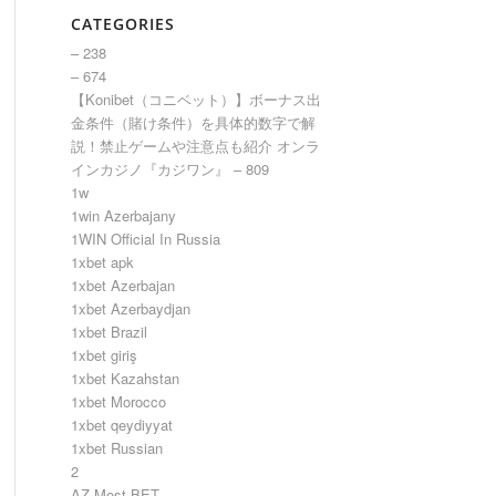
CATEGORIES
– 238
– 674
【Konibet（コニベット）】ボーナス出
金条件（賭け条件）を具体的数字で解
説！禁止ゲームや注意点も紹介 オンラ
インカジノ『カジワン』 – 809
1w
1win Azerbajany
1WIN Official In Russia
1xbet apk
1xbet Azerbajan
1xbet Azerbaydjan
1xbet Brazil
1xbet giriş
1xbet Kazahstan
1xbet Morocco
1xbet qeydiyyat
1xbet Russian
2
AZ Most BET