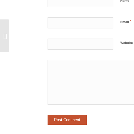
*
Name
*
Email
Как Зарабатывать На Падении
Курса Крипто...
Website