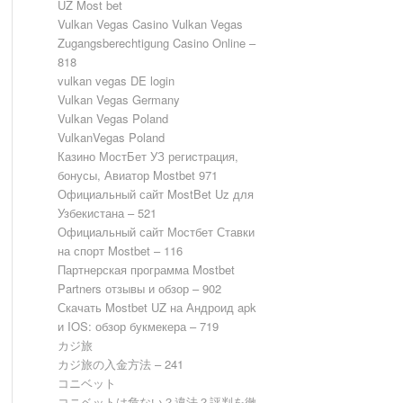
UZ Most bet
Vulkan Vegas Casino Vulkan Vegas
Zugangsberechtigung Casino Online –
818
vulkan vegas DE login
Vulkan Vegas Germany
Vulkan Vegas Poland
VulkanVegas Poland
Казино МостБет УЗ регистрация,
бонусы, Авиатор Mostbet 971
Официальный сайт MostBet Uz для
Узбекистана – 521
Официальный сайт Мостбет Ставки
на спорт Mostbet – 116
Партнерская программа Mostbet
Partners отзывы и обзор – 902
Скачать Mostbet UZ на Андроид apk
и IOS: обзор букмекера – 719
カジ旅
カジ旅の入金方法 – 241
コニベット
コニベットは危ない？違法？評判を徹