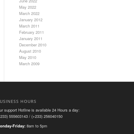
June 2022
May 2022
March 2022
January 2012
March 2011
February 2011
January 2011
December 2010
August 2010
May 2010
March 2009
USINESS HOURS
ur support Hotline is available 24 Hours a day:
+233) 555603143 / (+233) 256040150
onday-Friday:
8am to 5pm