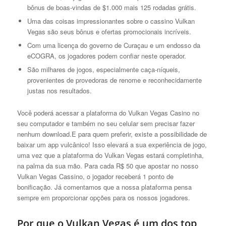
bônus de boas-vindas de $1.000 mais 125 rodadas grátis.
Uma das coisas impressionantes sobre o cassino Vulkan
Vegas são seus bônus e ofertas promocionais incríveis.
Com uma licença do governo de Curaçau e um endosso da
eCOGRA, os jogadores podem confiar neste operador.
São milhares de jogos, especialmente caça-níqueis,
provenientes de provedoras de renome e reconhecidamente
justas nos resultados.
Você poderá acessar a plataforma do Vulkan Vegas Casino no
seu computador e também no seu celular sem precisar fazer
nenhum download.E para quem preferir, existe a possibilidade de
baixar um app vulcânico! Isso elevará a sua experiência de jogo,
uma vez que a plataforma do Vulkan Vegas estará completinha,
na palma da sua mão. Para cada R$ 50 que apostar no nosso
Vulkan Vegas Cassino, o jogador receberá 1 ponto de
bonificação. Já comentamos que a nossa plataforma pensa
sempre em proporcionar opções para os nossos jogadores.
Por que o Vulkan Vegas é um dos top