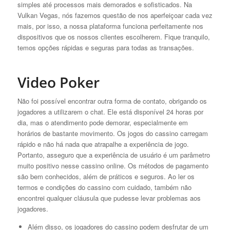
simples até processos mais demorados e sofisticados. Na
Vulkan Vegas, nós fazemos questão de nos aperfeiçoar cada vez
mais, por isso, a nossa plataforma funciona perfeitamente nos
dispositivos que os nossos clientes escolherem. Fique tranquilo,
temos opções rápidas e seguras para todas as transações.
Video Poker
Não foi possível encontrar outra forma de contato, obrigando os
jogadores a utilizarem o chat. Ele está disponível 24 horas por
dia, mas o atendimento pode demorar, especialmente em
horários de bastante movimento. Os jogos do cassino carregam
rápido e não há nada que atrapalhe a experiência de jogo.
Portanto, asseguro que a experiência de usuário é um parâmetro
muito positivo nesse cassino online. Os métodos de pagamento
são bem conhecidos, além de práticos e seguros. Ao ler os
termos e condições do cassino com cuidado, também não
encontrei qualquer cláusula que pudesse levar problemas aos
jogadores.
Além disso, os jogadores do cassino podem desfrutar de um