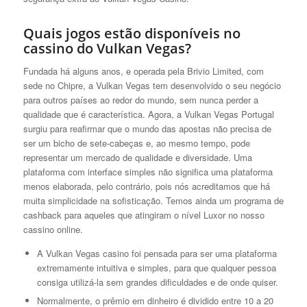
Quais jogos estão disponíveis no
cassino do Vulkan Vegas?
Fundada há alguns anos, e operada pela Brivio Limited, com
sede no Chipre, a Vulkan Vegas tem desenvolvido o seu negócio
para outros países ao redor do mundo, sem nunca perder a
qualidade que é característica. Agora, a Vulkan Vegas Portugal
surgiu para reafirmar que o mundo das apostas não precisa de
ser um bicho de sete-cabeças e, ao mesmo tempo, pode
representar um mercado de qualidade e diversidade. Uma
plataforma com interface simples não significa uma plataforma
menos elaborada, pelo contrário, pois nós acreditamos que há
muita simplicidade na sofisticação. Temos ainda um programa de
cashback para aqueles que atingiram o nível Luxor no nosso
cassino online.
A Vulkan Vegas casino foi pensada para ser uma plataforma
extremamente intuitiva e simples, para que qualquer pessoa
consiga utilizá-la sem grandes dificuldades e de onde quiser.
Normalmente, o prêmio em dinheiro é dividido entre 10 a 20