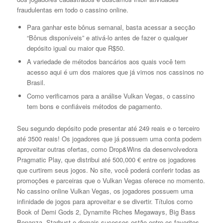
fraudulentas em todo o cassino online.
Para ganhar este bônus semanal, basta acessar a secção
“Bônus disponíveis” e ativá-lo antes de fazer o qualquer
depósito igual ou maior que R$50.
A variedade de métodos bancários aos quais você tem
acesso aqui é um dos maiores que já vimos nos cassinos no
Brasil.
Como verificamos para a análise Vulkan Vegas, o cassino
tem bons e confiáveis métodos de pagamento.
Seu segundo depósito pode presentar até 249 reais e o terceiro
até 3500 reais! Os jogadores que já possuem uma conta podem
aproveitar outras ofertas, como Drop&Wins da desenvolvedora
Pragmatic Play, que distribui até 500,000 € entre os jogadores
que curtirem seus jogos. No site, você poderá conferir todas as
promoções e parceiras que o Vulkan Vegas oferece no momento.
No cassino online Vulkan Vegas, os jogadores possuem uma
infinidade de jogos para aproveitar e se divertir. Títulos como
Book of Demi Gods 2, Dynamite Riches Megaways, Big Bass
Bonanza, Starbust e demais sucessos estão entre os favoritos