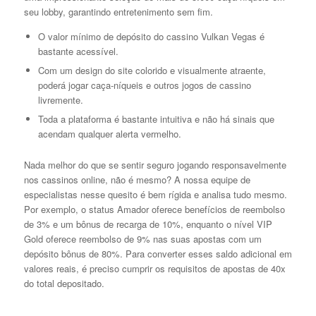
seu lobby, garantindo entretenimento sem fim.
O valor mínimo de depósito do cassino Vulkan Vegas é
bastante acessível.
Com um design do site colorido e visualmente atraente,
poderá jogar caça-níqueis e outros jogos de cassino
livremente.
Toda a plataforma é bastante intuitiva e não há sinais que
acendam qualquer alerta vermelho.
Nada melhor do que se sentir seguro jogando responsavelmente
nos cassinos online, não é mesmo? A nossa equipe de
especialistas nesse quesito é bem rígida e analisa tudo mesmo.
Por exemplo, o status Amador oferece benefícios de reembolso
de 3% e um bônus de recarga de 10%, enquanto o nível VIP
Gold oferece reembolso de 9% nas suas apostas com um
depósito bônus de 80%. Para converter esses saldo adicional em
valores reais, é preciso cumprir os requisitos de apostas de 40x
do total depositado.