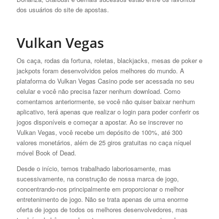
dos usuários do site de apostas.
Vulkan Vegas
Os caça, rodas da fortuna, roletas, blackjacks, mesas de poker e
jackpots foram desenvolvidos pelos melhores do mundo. A
plataforma do Vulkan Vegas Casino pode ser acessada no seu
celular e você não precisa fazer nenhum download. Como
comentamos anteriormente, se você não quiser baixar nenhum
aplicativo, terá apenas que realizar o login para poder conferir os
jogos disponíveis e começar a apostar. Ao se inscrever no
Vulkan Vegas, você recebe um depósito de 100%, até 300
valores monetários, além de 25 giros gratuitas no caça níquel
móvel Book of Dead.
Desde o início, temos trabalhado laboriosamente, mas
sucessivamente, na construção de nossa marca de jogo,
concentrando-nos principalmente em proporcionar o melhor
entretenimento de jogo. Não se trata apenas de uma enorme
oferta de jogos de todos os melhores desenvolvedores, mas