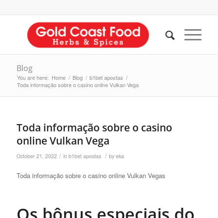
Blog
You are here:
Home
/
Blog
/
b1bet apostas
/
Toda informação sobre o casino online Vulkan Vega
Toda informação sobre o casino
online Vulkan Vega
/
/
October 21, 2022
in
b1bet apostas
by
eka
Toda informação sobre o casino online Vulkan Vegas
Os bônus especiais do