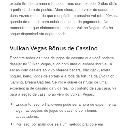
exceto fim de semana e feriados, mas sem exceder 2 dias úteis
a partir da data do pedido. Além disso, se o valor de saque for
duas vezes menor do que o depósito, o cassino vai reter 20% da
quantia de retirada para cobrir despesas de pagamento. No
momento em que elaboramos a análise Vulkan Vegas, não há
saque disponível via criptomoeda.
Vulkan Vegas Bônus de Cassino
Encontre todos os tipos de jogos de cassino que você poderia
desejar no Vulkan Vegas, tudo com uma qualidade incrível. A
seção com dealers ao vivo oferece bacará, blackjack, roleta,
pôquer, keno, jogos de sorteio e a roda da fortuna da Evolution
Gaming, Dream Catcher. Se você quiser desfrutar de uma
experiência de cassino da vida real no conforto de sua casa, vá
para a seção de cassino ao vivo do Vulkan Vegas.
Enquanto isso, o Halloween pode ser a hora de experimentar
algumas opções de jogos de cassino com bônus
assustadores.
Por isso, por mais que seja um método prático e em