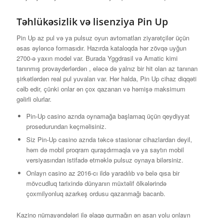
Təhlükəsizlik və lisenziya Pin Up
Pin Up az pul və ya pulsuz oyun avtomatları ziyarətçilər üçün
əsas əyləncə formasıdır. Hazırda kataloqda hər zövqə uyğun
2700-ə yaxın model var. Burada Yggdrasil və Amatic kimi
tanınmış provayderlərdən , eləcə də yalnız bir hit olan az tanınan
şirkətlərdən real pul yuvaları var. Hər halda, Pin Up cihaz diqqəti
cəlb edir, çünki onlar ən çox qazanan və həmişə maksimum
gəlirli olurlar.
Pin-Up casino aznda oynamağa başlamaq üçün qeydiyyat
prosedurundan keçməlisiniz.
Siz Pin-Up casino aznda təkcə stasionar cihazlardan deyil,
həm də mobil proqram quraşdırmaqla və ya saytın mobil
versiyasından istifadə etməklə pulsuz oynaya bilərsiniz.
Onlayn casino az 2016-cı ildə yaradılıb və belə qısa bir
mövcudluq tarixində dünyanın müxtəlif ölkələrində
çoxmilyonluq azarkeş ordusu qazanmağı bacarıb.
Kazino nümayəndələri ilə əlaqə qurmağın ən asan yolu onlayn