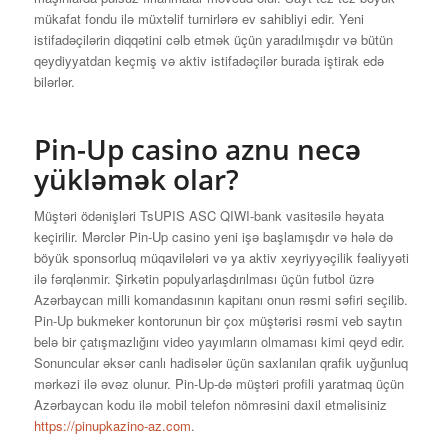
mükafat fondu ilə müxtəlif turnirlərə ev sahibliyi edir. Yeni
istifadəçilərin diqqətini cəlb etmək üçün yaradılmışdır və bütün
qeydiyyatdan keçmiş və aktiv istifadəçilər burada iştirak edə
bilərlər.
Pin-Up casino aznu necə
yükləmək olar?
Müştəri ödənişləri TsUPIS ASC QIWI-bank vasitəsilə həyata
keçirilir. Mərclər Pin-Up casino yeni işə başlamışdır və hələ də
böyük sponsorluq müqavilələri və ya aktiv xeyriyyəçilik fəaliyyəti
ilə fərqlənmir. Şirkətin populyarlaşdırılması üçün futbol üzrə
Azərbaycan milli komandasının kapitanı onun rəsmi səfiri seçilib.
Pin-Up bukmeker kontorunun bir çox müştərisi rəsmi veb saytın
belə bir çatışmazlığını video yayımların olmaması kimi qeyd edir.
Sonuncular əksər canlı hadisələr üçün saxlanılan qrafik uyğunluq
mərkəzi ilə əvəz olunur. Pin-Up-də müştəri profili yaratmaq üçün
Azərbaycan kodu ilə mobil telefon nömrəsini daxil etməlisiniz
https://pinupkazino-az.com
.