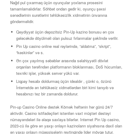
Nağd pul çıxarmaq üçün oyunçular yoxlama prosesini
tamamlamalıdırlar. Söhbət ondan gedir ki, oyunçu şəxsi
sənədlərinin surətlərini təhlükəsizlik xidmətinin ünvanına
göndərməlidir.
Qeydiyyat üçün depozitsiz Pin-Up kazino bonusu ən çox
gələcəkdə döyülməli olan pulsuz fırlanmalar şəklində verilir.
Pin Up casino online real rəylərində, “aldatma”, “skript”,
“kəskinlər” və s.
Ən çox yayılmış səbəblər arasında səlahiyyətli dövlət
orqanları tərəfindən platformanın bloklanması, DoS hücumları,
texniki işlər, yüksək server yükü var.
Liqpay hesabı doldurmaq üçün idealdır , çünki o, özünü
İnternetdə ən təhlükəsiz xidmətlərdən biri kimi tanıyıb və
hesabınızı tez bir zamanda doldurur.
Pin-up Casino Online dəstək Kömək həftənin hər günü 24/7
aktivdir. Casino istifadəçiləri istənilən vaxt müştəri dəstəyi
nümayəndələri ilə əlaqə saxlaya bilərlər. Internet Pin Up casino,
2023-cü ilə görə ən yaxşı onlayn kazinoların siyahısına daxil olan
ən yaxşı onlayn müəssisələrin reytinqində lider mövqe tutur.