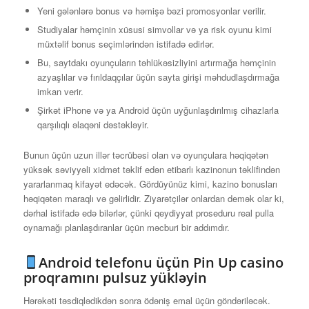
Yeni gələnlərə bonus və həmişə bəzi promosyonlar verilir.
Studiyalar həmçinin xüsusi simvollar və ya risk oyunu kimi
müxtəlif bonus seçimlərindən istifadə edirlər.
Bu, saytdakı oyunçuların təhlükəsizliyini artırmağa həmçinin
azyaşlılar və fırıldaqçılar üçün sayta girişi məhdudlaşdırmağa
imkan verir.
Şirkət iPhone və ya Android üçün uyğunlaşdırılmış cihazlarla
qarşılıqlı əlaqəni dəstəkləyir.
Bunun üçün uzun illər təcrübəsi olan və oyunçulara həqiqətən
yüksək səviyyəli xidmət təklif edən etibarlı kazinonun təklifindən
yararlanmaq kifayət edəcək. Gördüyünüz kimi, kazino bonusları
həqiqətən maraqlı və gəlirlidir. Ziyarətçilər onlardan demək olar ki,
dərhal istifadə edə bilərlər, çünki qeydiyyat proseduru real pulla
oynamağı planlaşdıranlar üçün məcburi bir addımdır.
Android telefonu üçün Pin Up casino
proqramını pulsuz yükləyin
Hərəkəti təsdiqlədikdən sonra ödəniş emal üçün göndəriləcək.