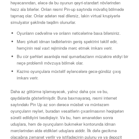
həyəcanından, eləcə də bu oyunun qeyri-standart növlərindən
həzz ala bilərlər. Onları rəsmi Pin-up saytında müvafiq bölmədə
tapmaq olar. Onlar adətən real dilersiz, lakin virtual krupiyerlə
simulyator şəklində təqdim olunurlar.
Oyunların cədvəlinə və onların nəticələrinə baxa bilərsiniz.
Mərc şirkəti idman tədbirlərinin geniş spektrini təklif edir,
həmçinin real vaxt rejimində mərc etmək imkanı verir.
Bu cür şərhləri asanlıqla real qumarbazların müzakirə etdiyi bir
neçə problemli mövzuya bölmək olar.
Kazino oyunçulara müxtəlif əyləncələrə gecə-gündüz çıxış
imkanı verir.
Daha az götürmə işləməyəcək, yalnız daha çox və bu,
qaydalarda göstərilmişdir. Buna baxmayaraq, rəsmi internet
saytındakı Pin Up az son dərəcə müsbət və müntəzəm
oyunçuların rəyləri, buradan vəsaitlərin çıxarılmasının həqiqətən
sürətli edildiyini təsdiqləyir. Və bu, həm əmanətdən sonra
uduşlara, həm də oyunçuların bukmeker kontorunda idman
mərclərindən əldə etdikləri uduşlara aiddir. İlk dəfə gecikmə
olacağına zəmanət verilir və istifadəçinin pulunu və ya depozit