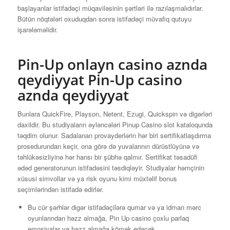
başlayanlar istifadəçi müqaviləsinin şərtləri ilə razılaşmalıdırlar.
Bütün nöqtələri oxuduqdan sonra istifadəçi müvafiq qutuyu
işarələməlidir.
Pin-Up onlayn casino aznda
qeydiyyat Pin-Up casino
aznda qeydiyyat
Bunlara QuickFire, Playson, Netent, Ezugi, Quickspin və digərləri
daxildir. Bu studiyaların əyləncələri Pinup Casino slot kataloqunda
təqdim olunur. Sadalanan provayderlərin hər biri sertifikatlaşdırma
prosedurundan keçir, ona görə də yuvalarının dürüstlüyünə və
təhlükəsizliyinə hər hansı bir şübhə qalmır. Sertifikat təsadüfi
ədəd generatorunun istifadəsini təsdiqləyir. Studiyalar həmçinin
xüsusi simvollar və ya risk oyunu kimi müxtəlif bonus
seçimlərindən istifadə edirlər.
Bu cür şərhlər digər istifadəçilərə qumar və ya idman mərc
oyunlarından həzz almağa, Pin Up casino çoxlu parlaq
emosiyalar və həzz almağa kömək edəcək.