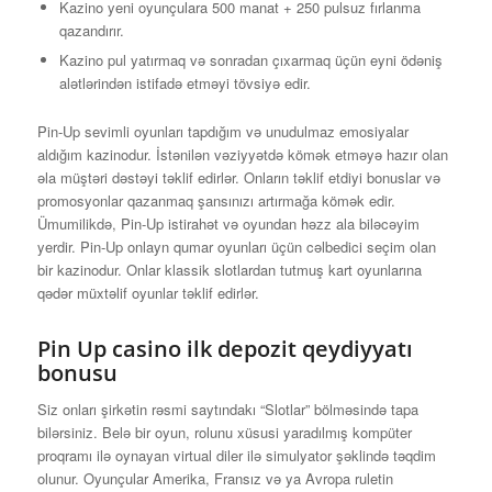
Kazino yeni oyunçulara 500 manat + 250 pulsuz fırlanma
qazandırır.
Kazino pul yatırmaq və sonradan çıxarmaq üçün eyni ödəniş
alətlərindən istifadə etməyi tövsiyə edir.
Pin-Up sevimli oyunları tapdığım və unudulmaz emosiyalar
aldığım kazinodur. İstənilən vəziyyətdə kömək etməyə hazır olan
əla müştəri dəstəyi təklif edirlər. Onların təklif etdiyi bonuslar və
promosyonlar qazanmaq şansınızı artırmağa kömək edir.
Ümumilikdə, Pin-Up istirahət və oyundan həzz ala biləcəyim
yerdir. Pin-Up onlayn qumar oyunları üçün cəlbedici seçim olan
bir kazinodur. Onlar klassik slotlardan tutmuş kart oyunlarına
qədər müxtəlif oyunlar təklif edirlər.
Pin Up casino ilk depozit qeydiyyatı
bonusu
Siz onları şirkətin rəsmi saytındakı “Slotlar” bölməsində tapa
bilərsiniz. Belə bir oyun, rolunu xüsusi yaradılmış kompüter
proqramı ilə oynayan virtual diler ilə simulyator şəklində təqdim
olunur. Oyunçular Amerika, Fransız və ya Avropa ruletin