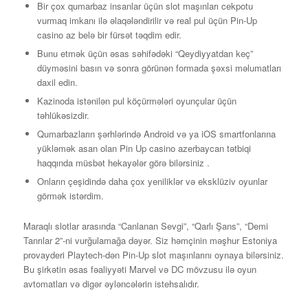
Bir çox qumarbaz insanlar üçün slot maşınları cekpotu
vurmaq imkanı ilə əlaqələndirilir və real pul üçün Pin-Up
casino az belə bir fürsət təqdim edir.
Bunu etmək üçün əsas səhifədəki “Qeydiyyatdan keç”
düyməsini basın və sonra görünən formada şəxsi məlumatları
daxil edin.
Kazinoda istənilən pul köçürmələri oyunçular üçün
təhlükəsizdir.
Qumarbazların şərhlərində Android və ya iOS smartfonlarına
yükləmək asan olan Pin Up casino azerbaycan tətbiqi
haqqında müsbət hekayələr görə bilərsiniz .
Onların çeşidində daha çox yeniliklər və eksklüziv oyunlar
görmək istərdim.
Maraqlı slotlar arasında “Canlanan Sevgi”, “Qarlı Şans”, “Demi
Tanrılar 2”-ni vurğulamağa dəyər. Siz həmçinin məşhur Estoniya
provayderi Playtech-dən Pin-Up slot maşınlarını oynaya bilərsiniz.
Bu şirkətin əsas fəaliyyəti Marvel və DC mövzusu ilə oyun
avtomatları və digər əyləncələrin istehsalıdır.