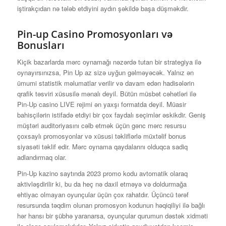
iştirakçıdan nə tələb etdiyini aydın şəkildə başa düşməkdir.
Pin-up Casino Promosyonları və
Bonusları
Kiçik bazarlarda mərc oynamağı nəzərdə tutan bir strategiya ilə
oynayırsınızsa, Pin Up az sizə uyğun gəlməyəcək. Yalnız ən
ümumi statistik məlumatlar verilir və davam edən hadisələrin
qrafik təsviri xüsusilə mənalı deyil. Bütün müsbət cəhətləri ilə
Pin-Up casino LIVE rejimi ən yaxşı formatda deyil. Müasir
bahisçilərin istifadə etdiyi bir çox faydalı seçimlər əskikdir. Geniş
müştəri auditoriyasını cəlb etmək üçün gənc mərc resursu
çoxsaylı promosyonlar və xüsusi təkliflərlə müxtəlif bonus
siyasəti təklif edir. Mərc oynama qaydalarını olduqca sadiq
adlandırmaq olar.
Pin-Up kazino saytında 2023 promo kodu avtomatik olaraq
aktivləşdirilir ki, bu da heç nə daxil etməyə və doldurmağa
ehtiyac olmayan oyunçular üçün çox rahatdır. Üçüncü tərəf
resursunda təqdim olunan promosyon kodunun həqiqiliyi ilə bağlı
hər hansı bir şübhə yaranarsa, oyunçular qurumun dəstək xidməti