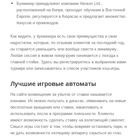
Букмекер принадлежит компании Venson Ltd.,
расположенной на Кипре, проходит обучение в Восточной
Европе, регулируется в Кюрасао и предлагает множество
бонусов и промокодов.
Как видите, у букмекера есть свои преимущества и свои
недостатки, которые, по отзывам клиентов за последний год,
он старается уменьшить или вообще свести к минимуму.
Любая сессия в живом покер-руме начинается с похода к
главной стойке. Здесь вы регистрируетесь в выбранном вами
турнире или записываетесь в список участников кэш-игры.
Лучшие игровые автоматы
На сайте возмещение за убыток от ставки называется
коинами. Их можно получать в деньгах, обменивать на новые
бесплатные вращения или ставки, накапливать и
использовать после в программе лояльности. Клиенты
имеют возможность сделать ставку на взлетающий самолет.
Смысл игры состоит в том, чтобы вовремя остановить пари, и
не дать возможности летящему аппарату скрыться из глаз.