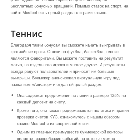
бесплатных бонусных вращений. Помимо ставок на спорт, на
сайте Mostbet есть целый раздел с играми казино.
Теннис
Благодаря таким бонусам вы сможете начать выигрывать в
кратчайшие сроки. Ставки на футбол, баскетбол, теннис
являются фаворитами. Вы можете поставить на результат
матча, на отдельного игрока и многое другое. И результаты
всегда радуют пользователей и приносят им большие
выигрыши. Букмекер анонсировал виртуальную игру под
названием «Авиатор» и отдал ей целый раздел.
Она содержит предложения по линии в размере 125% на
каждый депозит на счету.
Кроме того, они также придерживаются политики и правил
проверки счетов KYC, ознакомьтесь с нашим обзором
казино Mostbet и их спортивной книги.
Одним из главных преимуществ букмекерской конторы
является разнообразие событий, на которые можно