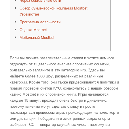
Через социальные сети
Обзор букмекерской компании Mostbet
Узбекистан
Программа лояльности
Оценка Mostbet
Мобильный Mostbet
Если вы любите развлекательные ставки и хотите немного
отдохнуть от тщательного анализа спортивных событий,
обязательно загляните в эту категорию игр. Здесь вы
найдете более 1000 шоу, разделенных на различные
категории. Кроме того, они также придерживаются политики и
правил проверки счетов KYC, ознакомьтесь с нашим обзором
казино Mostbet и их спортивной книги. Игры начинаются
каждые 15 минут, проходят очень быстро и динамично,
поэтому клиенты могут сделать ставку и просто
наслаждаться процессом игры, происходящем на поле, корте
или дистанции. Победителя в электронных видах спорта
выбирает ГСС – генератор случайных чисел, поэтому вы