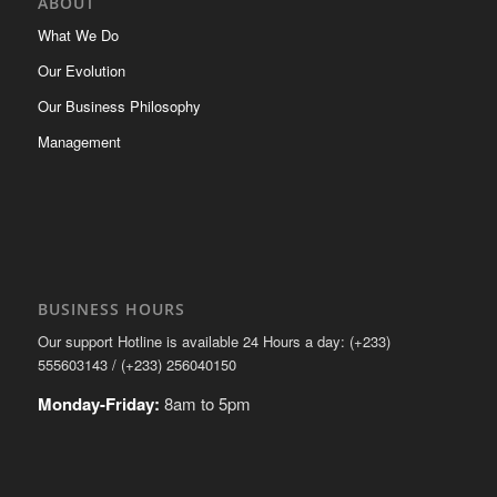
ABOUT
What We Do
Our Evolution
Our Business Philosophy
Management
BUSINESS HOURS
Our support Hotline is available 24 Hours a day: (+233)
555603143 / (+233) 256040150
Monday-Friday:
8am to 5pm