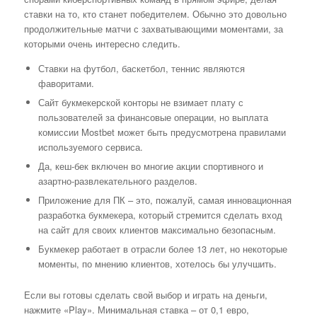
ставки на то, кто станет победителем. Обычно это довольно
продолжительные матчи с захватывающими моментами, за
которыми очень интересно следить.
Ставки на футбол, баскетбол, теннис являются
фаворитами.
Сайт букмекерской конторы не взимает плату с
пользователей за финансовые операции, но выплата
комиссии Mostbet может быть предусмотрена правилами
используемого сервиса.
Да, кеш-бек включен во многие акции спортивного и
азартно-развлекательного разделов.
Приложение для ПК – это, пожалуй, самая инновационная
разработка букмекера, который стремится сделать вход
на сайт для своих клиентов максимально безопасным.
Букмекер работает в отрасли более 13 лет, но некоторые
моменты, по мнению клиентов, хотелось бы улучшить.
Если вы готовы сделать свой выбор и играть на деньги,
нажмите «Play». Минимальная ставка – от 0,1 евро,