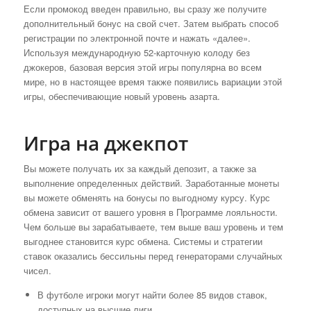
Если промокод введен правильно, вы сразу же получите
дополнительный бонус на свой счет. Затем выбрать способ
регистрации по электронной почте и нажать «далее».
Используя международную 52-карточную колоду без
джокеров, базовая версия этой игры популярна во всем
мире, но в настоящее время также появились вариации этой
игры, обеспечивающие новый уровень азарта.
Игра на джекпот
Вы можете получать их за каждый депозит, а также за
выполнение определенных действий. Заработанные монеты
вы можете обменять на бонусы по выгодному курсу. Курс
обмена зависит от вашего уровня в Программе лояльности.
Чем больше вы зарабатываете, тем выше ваш уровень и тем
выгоднее становится курс обмена. Системы и стратегии
ставок оказались бессильны перед генераторами случайных
чисел.
В футболе игроки могут найти более 85 видов ставок,
доступных на высшие лиги.