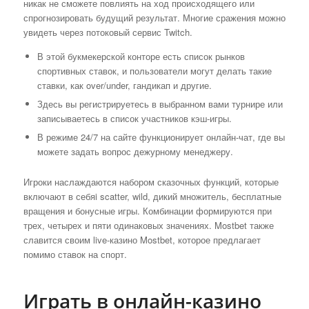
никак не сможете повлиять на ход происходящего или
спрогнозировать будущий результат. Многие сражения можно
увидеть через потоковый сервис Twitch.
В этой букмекерской конторе есть список рынков
спортивных ставок, и пользователи могут делать такие
ставки, как over/under, гандикап и другие.
Здесь вы регистрируетесь в выбранном вами турнире или
записываетесь в список участников кэш-игры.
В режиме 24/7 на сайте функционирует онлайн-чат, где вы
можете задать вопрос дежурному менеджеру.
Игроки наслаждаются набором сказочных функций, которые
включают в себяi scatter, wild, дикий множитель, бесплатные
вращения и бонусные игры. Комбинации формируются при
трех, четырех и пяти одинаковых значениях. Mostbet также
славится своим live-казино Mostbet, которое предлагает
помимо ставок на спорт.
Играть в онлайн-казино