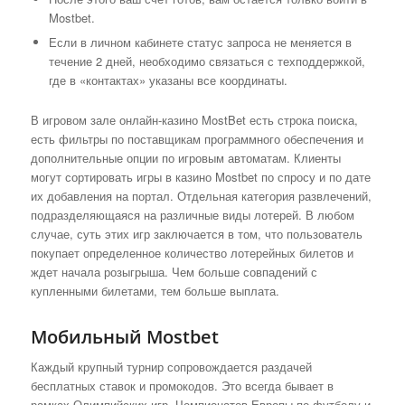
Mostbet.
Если в личном кабинете статус запроса не меняется в
течение 2 дней, необходимо связаться с техподдержкой,
где в «контактах» указаны все координаты.
В игровом зале онлайн-казино MostBet есть строка поиска,
есть фильтры по поставщикам программного обеспечения и
дополнительные опции по игровым автоматам. Клиенты
могут сортировать игры в казино Mostbet по спросу и по дате
их добавления на портал. Отдельная категория развлечений,
подразделяющаяся на различные виды лотерей. В любом
случае, суть этих игр заключается в том, что пользователь
покупает определенное количество лотерейных билетов и
ждет начала розыгрыша. Чем больше совпадений с
купленными билетами, тем больше выплата.
Мобильный Mostbet
Каждый крупный турнир сопровождается раздачей
бесплатных ставок и промокодов. Это всегда бывает в
рамках Олимпийских игр, Чемпионатов Европы по футболу и