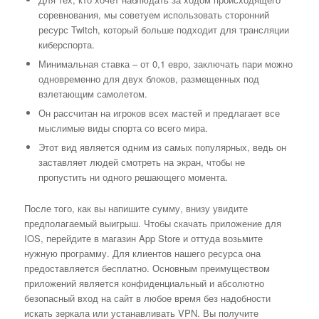
соревнования, мы советуем использовать сторонний
ресурс Twitch, который больше подходит для трансляции
киберспорта.
Минимальная ставка – от 0,1 евро, заключать пари можно
одновременно для двух блоков, размещенных под
взлетающим самолетом.
Он рассчитан на игроков всех мастей и предлагает все
мыслимые виды спорта со всего мира.
Этот вид является одним из самых популярных, ведь он
заставляет людей смотреть на экран, чтобы не
пропустить ни одного решающего момента.
После того, как вы напишите сумму, внизу увидите
предполагаемый выигрыш. Чтобы скачать приложение для
IOS, перейдите в магазин App Store и оттуда возьмите
нужную программу. Для клиентов нашего ресурса она
предоставляется бесплатно. Основным преимуществом
приложений является конфиденциальный и абсолютно
безопасный вход на сайт в любое время без надобности
искать зеркала или устанавливать VPN. Вы получите