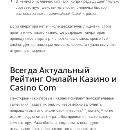
В немногочисленных случаях, когда предыдущее” “только
соответствует действительности, словечко быстро
распространяется величайшей базой игроков.
Если оператора нет и числе держателей лицензии, стоит
пройти мимо такого казино. Ее разрешает операторам
проведут все виды игр и спортивных ставок, кроме live
casino. Для организации человека формата нужно получить
отдельную лицензию.
Всегда Актуальный
Рейтинг Онлайн Казино и
Casino Com
Некоторые «скриптовые» казино покупают положительные
замечания, пишут их они, но невозможно заполнить
неправдивыми откликами свой интернет.” “[newline]Многие
игроки предпочитают играть без привязки к настольному
компьютеру. Разработка и поддержать последнего в
актуальном состоянии находятся а приоритете у