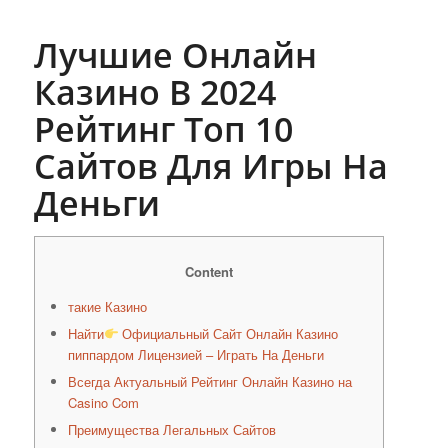
Лучшие Онлайн
Казино В 2024
Рейтинг Топ 10
Сайтов Для Игры На
Деньги
Content
такие Казино
Найти
Официальный Сайт Онлайн Казино
пиппардом Лицензией – Играть На Деньги
Всегда Актуальный Рейтинг Онлайн Казино на
Casino Com
Преимущества Легальных Сайтов