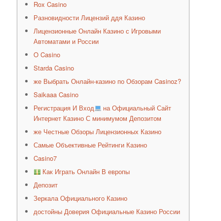
Rox Casino
Разновидности Лицензий ддя Казино
Лицензионные Онлайн Казино с Игровыми
Автоматами и России
O Casino
Starda Casino
же Выбрать Онлайн-казино по Обзорам Casinoz?
Saikaaa Casino
Регистрация И Вход
на Официальный Сайт
Интернет Казино С минимумом Депозитом
же Честные Обзоры Лицензионных Казино
Самые Объективные Рейтинги Казино
Casino7
Как Играть Онлайн В европы
Депозит
Зеркала Официального Казино
достойны Доверия Официальные Казино России