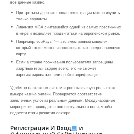
все данные казино.
При третьем депозите после регистрации можно изучить
только варианты.
Лицензия MGA считавшийся одной из самых престижных
в мире и позволяет продвигаться на европейском рынке.
Например, ecoPayz” “— это электронный кошелек,
который также можно использовать как предоплаченную
карту.
Если а стране проживания пользователя запрещены
азартные игры, скорее всего, его не сможет
зарегистрироваться или пройти верификацию.
Удобство платежных систем играет ключевую роль также
выборе казино онлайн. Проверяется соответствие
заявленных условий реальным данным. Международные
мероприятия проводятся вне виртуального поля, чтобы
подвести итоги развития сектора.
Регистрация И Вход
и