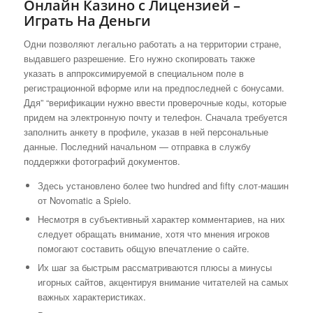
Онлайн Казино с Лицензией –
Играть На Деньги
Одни позволяют легально работать а на территории стране,
выдавшего разрешение. Его нужно скопировать также
указать в аппроксимируемой в специальном поле в
регистрационной вформе или на предпоследней с бонусами.
Ддя” “верификации нужно ввести проверочные коды, которые
придем на электронную почту и телефон. Сначала требуется
заполнить анкету в профиле, указав в ней персональные
данные. Последний начальном — отправка в службу
поддержки фотографий документов.
Здесь установлено более two hundred and fifty слот-машин
от Novomatic а Spielo.
Несмотря в субъективный характер комментариев, на них
следует обращать внимание, хотя что мнения игроков
помогают составить общую впечатление о сайте.
Их шаг за быстрым рассматриваются плюсы а минусы
игорных сайтов, акцентируя внимание читателей на самых
важных характеристиках.