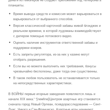
планшеты.
Время вывода средств и комиссия может варьироваться в
варьироваться от выбранного способов.
Версия классической карточной забавы живой блэкджек и
реальном времени, в которой лудоманы взаимодействуют
с дилером помощью потокового видео.
Оценить наличие инструментов ответственной забавы и
поддержки юзеров.
Есть запреты регулятора, из-за них у казино могут
отобрать разрешения.
Если вы но можете выполнить них требования, бонусы
чрезвычайно бесполезны, даже тогда они существенны.
В таком любом пользователь не останавливается только
на непосредственных характеристиках.
В ВОЙНЫ первые игорные заведения появляются лишь и
начале XIX века.” “[newline]Центром азартных игр становится
сначала город Новый Орлеан, псевдорасследование — Сент-
Луис, Чикаго и Сан-Франциско. Азартные игры начинают