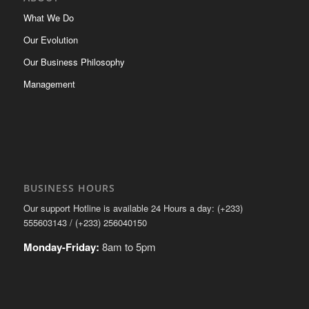
What We Do
Our Evolution
Our Business Philosophy
Management
BUSINESS HOURS
Our support Hotline is available 24 Hours a day: (+233)
555603143 / (+233) 256040150
Monday-Friday:
8am to 5pm