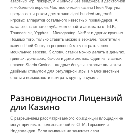
азартных игр, покер-рум и бонусы без вейджера и десктопной
и мобильной версии. Честное онлайн казино Плей Фортуна
предлагает игрокам достаточно eight hundred моделей
игровых аппаратов остального известных провайдеров. А
каталоге азартного клуба можно найти автоматы от ELK,
Thunderkick, Yggdrasil, Microgaming, NetEnt и других крупных.
Помимо того, только ставить можно в зеркале, посетители
казино Плей Фортуна регрессной могут играть через
мобильную версию. К слову, ставки можно делать в деньгах,
гривнах, долларах, баксов и даже злотых. Один из главных
плюсов Starda Casino – щедрые бонусы, которые являются
двойным стимулом для регулярной игры в малоизвестные
слоты и возможности выиграть крупную суммы.
Разновидности Лицензий
дли Казино
С разрешением рассматриваемого юрисдикции площадки не
могут принимать пользователей из США, Германии и
Нидерландов. Если компания не заменяет свои