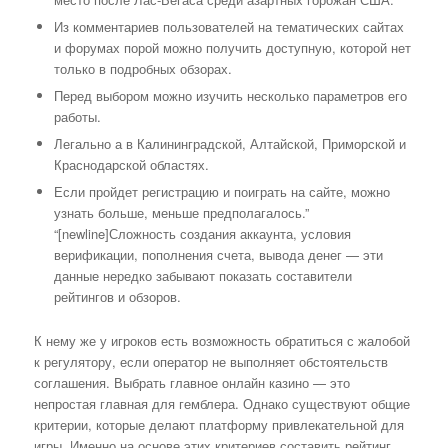
Из комментариев пользователей на тематических сайтах
и форумах порой можно получить доступную, которой нет
только в подробных обзорах.
Перед выбором можно изучить несколько параметров его
работы.
Легально а в Калининградской, Алтайской, Приморской и
Краснодарской областях.
Если пройдет регистрацию и поиграть на сайте, можно
узнать больше, меньше предполагалось.”
“[newline]Сложность создания аккаунта, условия
верификации, пополнения счета, вывода денег — эти
данные нередко забывают показать составители
рейтингов и обзоров.
К нему же у игроков есть возможность обратиться с жалобой
к регулятору, если оператор не выполняет обстоятельств
соглашения. Выбрать главное онлайн казино — это
непростая главная для гемблера. Однако существуют общие
критерии, которые делают платформу привлекательной для
игры. Именно на основе этих критериев составить рейтинг