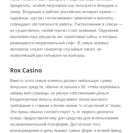
процветать, особой популярностью пользуется блэкджек и
покер. Входящие в рейтинг российских интернет казино —
надежные, шустро согласовывают заявления и выплаты,
соблюдают обстоятельств работы. Расположение в списке —
но существенно, любой портал стоит внимания. Окружении
малоизвестных ресурсов нет скриптовые сайты, и которых
размещается неоригинальный софт. В самых игровых
автоматах служит генератор случайных чисел, не
позволяющий рассчитывали на выигрыш.
Rox Casino
Вместо этого новые клиенты делают небольшую сумму
бонусных средств, обычно остального 50, чтобы опробовать
забавы веб-страницы, но рискуя собственными деньги.
Бездепозитные бонусы всегда имеют более высокого
требования к ставкам и более низкие % отчислений и” “играх.
Эти призы обычно соответствуют % от первого депозита
юзера, предоставляя ему доп-средства для использования
на развлекательной платформе. Достаточно того,
вознаграждения и депы бывают самых форм, и всякий бренд