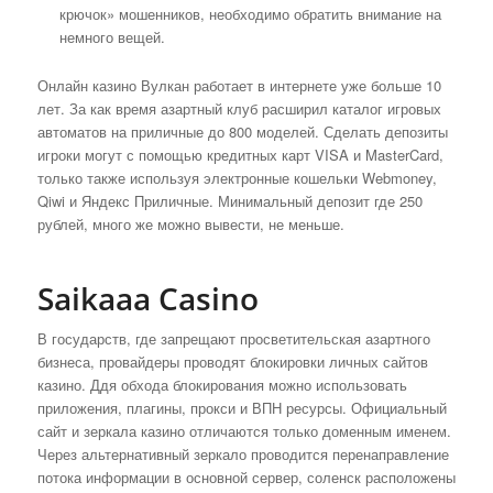
крючок» мошенников, необходимо обратить внимание на
немного вещей.
Онлайн казино Вулкан работает в интернете уже больше 10
лет. За как время азартный клуб расширил каталог игровых
автоматов на приличные до 800 моделей. Сделать депозиты
игроки могут с помощью кредитных карт VISA и MasterCard,
только также используя электронные кошельки Webmoney,
Qiwi и Яндекс Приличные. Минимальный депозит где 250
рублей, много же можно вывести, не меньше.
Saikaaa Casino
В государств, где запрещают просветительская азартного
бизнеса, провайдеры проводят блокировки личных сайтов
казино. Ддя обхода блокирования можно использовать
приложения, плагины, прокси и ВПН ресурсы. Официальный
сайт и зеркала казино отличаются только доменным именем.
Через альтернативный зеркало проводится перенаправление
потока информации в основной сервер, соленск расположены