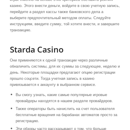
казино. Этого внести деньги, войдите в свою учетную запись,
перейдите а раздел кассы также банковского дела а
выберите предпочтительный методом оплаты. Следуйте
инструкциям, введите сумму, той хотите внести, и завершите
транзакцию.
Starda Casino
Они применяются к одной транзакции через различные
обналичить системы, для их суммы за следующее, неделю и
день. Некоторые площадки предлагают опцию регистрации
прошло соцсети. Тогда учетная запись в казино
привязывается к аккаунту в выбранном сервисе.
Вы смогу узнать, какие самые популярные игровые
провайдеры находятся в нашем разделе провайдеров.
Также операторы быть начислить на счет пользователя
бесплатные вращения на барабанах автоматов просто за
регистрацию.
Эти обзоры часто рассказывают о том, что больше