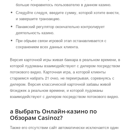
больше понравилось пользователю в данном казино.
Следуйте следуя, введите сумму, которой хотите внести,
и завершите транзакцию.
Панамский регулятор окончательно контролирует
деятельность казино.
При обрыве связи игровой этап останавливается с
сохранением всех данных клиента.
Версия карточной игры живая баккара в реальном времени, в
которой лудоманы взаимодействуют с дилером посредством
потокового видео. Карточная игра, а которой клиенты
стараемся набрать 21 очко, не переигрывая, соревнуясь с
дилером. Версия классической карточной забавы живой
блэкджек а реальном времени, и которой лудоманы
взаимодействуют с дилером посредством потокового видео.
а Выбрать Онлайн-казино по
Обзорам Casinoz?
Также его отсутствии сайт автоматически исключается один