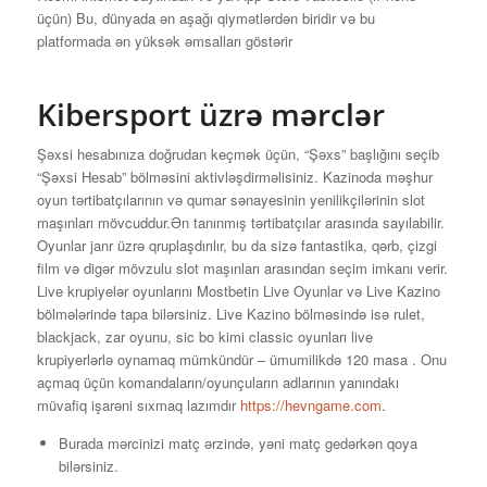
üçün) Bu, dünyada ən aşağı qiymətlərdən biridir və bu
platformada ən yüksək əmsalları göstərir
Kibersport üzrə mərclər
Şəxsi hesabınıza doğrudan keçmək üçün, “Şəxs” başlığını seçib
“Şəxsi Hesab” bölməsini aktivləşdirməlisiniz. Kazinoda məşhur
oyun tərtibatçılarının və qumar sənayesinin yenilikçilərinin slot
maşınları mövcuddur.Ən tanınmış tərtibatçılar arasında sayılabilir.
Oyunlar janr üzrə qruplaşdırılır, bu da sizə fantastika, qərb, çizgi
film və digər mövzulu slot maşınları arasından seçim imkanı verir.
Live krupiyelər oyunlarını Mostbetin Live Oyunlar və Live Kazino
bölmələrində tapa bilərsiniz. Live Kazino bölməsində isə rulet,
blackjack, zar oyunu, sic bo kimi classic oyunları live
krupiyerlərlə oynamaq mümkündür – ümumilikdə 120 masa . Onu
açmaq üçün komandaların/oyunçuların adlarının yanındakı
müvafiq işarəni sıxmaq lazımdır
https://hevngame.com
.
Burada mərcinizi matç ərzində, yəni matç gedərkən qoya
bilərsiniz.