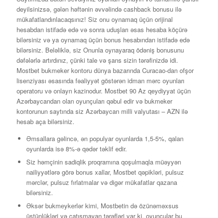
deyilsinizsə, gələn həftənin əvvəlində cashback bonusu ilə
mükafatlandırılacaqsınız! Siz onu oynamaq üçün orijinal
hesabdan istifadə edə və sonra uduşları əsas hesaba köçürə
bilərsiniz və ya oynamaq üçün bonus hesabından istifadə edə
bilərsiniz. Beləliklə, siz Onunla oynayaraq ödəniş bonusunu
dəfələrlə artırdınız, çünki tale və şans sizin tərəfinizdə idi.
Mostbet bukmeker kontoru dünya bazarında Curacao-dan ofşor
lisenziyası əsasında fəaliyyət göstərən idman mərc oyunları
operatoru və onlayn kazinodur. Mostbet 90 Az qeydiyyat üçün
Azərbaycandan olan oyunçuları qəbul edir və bukmeker
kontorunun saytında siz Azərbaycan milli valyutası – AZN ilə
hesab aça bilərsiniz.
Əmsallara gəlincə, ən populyar oyunlarda 1,5-5%, qalan
oyunlarda isə 8%-ə qədər təklif edir.
Siz həmçinin sadiqlik proqramına qoşulmaqla müəyyən
nailiyyətlərə görə bonus xallar, Mostbet qəpikləri, pulsuz
mərclər, pulsuz fırlatmalar və digər mükafatlar qazana
bilərsiniz.
Əksər bukmеykеrlər kimi, Mostbetin də özünəməxsus
üstünlükləri və çatışmayan tərəfləri var ki, oyunçular bu