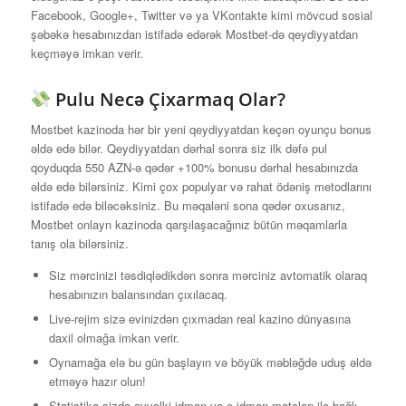
Facebook, Google+, Twitter və ya VKontakte kimi mövcud sosial
şəbəkə hesabınızdan istifadə edərək Mostbet-də qeydiyyatdan
keçməyə imkan verir.
Pulu Necə Çixarmaq Olar?
Mostbet kazinoda hər bir yeni qeydiyyatdan keçən oyunçu bonus
əldə edə bilər. Qeydiyyatdan dərhal sonra siz ilk dəfə pul
qoyduqda 550 AZN-ə qədər +100% bonusu dərhal hesabınızda
əldə edə bilərsiniz. Kimi çox populyar və rahat ödəniş metodlarını
istifadə edə biləcəksiniz. Bu məqaləni sona qədər oxusanız,
Mostbet onlayn kazinoda qarşılaşacağınız bütün məqamlarla
tanış ola bilərsiniz.
Siz mərcinizi təsdiqlədikdən sonra mərciniz avtomatik olaraq
hesabınızın balansından çıxılacaq.
Live-rejim sizə evinizdən çıxmadan real kazino dünyasına
daxil olmağa imkan verir.
Oynamağa elə bu gün başlayın və böyük məbləğdə uduş əldə
etməyə hazır olun!
Statistika sizdə əvvəlki idman və e-idman matçları ilə bağlı