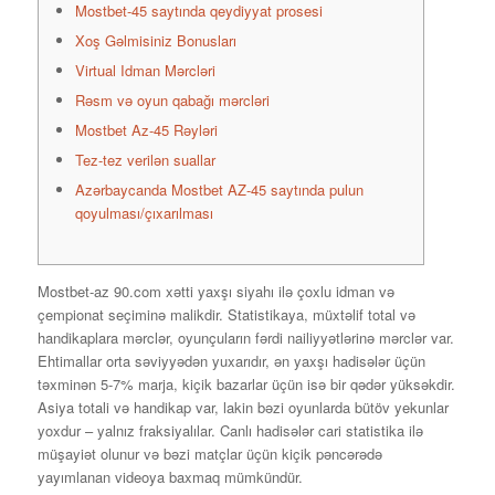
Mostbet-45 saytında qeydiyyat prosesi
Xoş Gəlmisiniz Bonusları
Virtual Idman Mərcləri
Rəsm və oyun qabağı mərcləri
Mostbet Az-45 Rəyləri
Tez-tez verilən suallar
Azərbaycanda Mostbet AZ-45 saytında pulun
qoyulması/çıxarılması
Mostbet-az 90.com xətti yaxşı siyahı ilə çoxlu idman və
çempionat seçiminə malikdir. Statistikaya, müxtəlif total və
handikaplara mərclər, oyunçuların fərdi nailiyyətlərinə mərclər var.
Ehtimallar orta səviyyədən yuxarıdır, ən yaxşı hadisələr üçün
təxminən 5-7% marja, kiçik bazarlar üçün isə bir qədər yüksəkdir.
Asiya totali və handikap var, lakin bəzi oyunlarda bütöv yekunlar
yoxdur – yalnız fraksiyalılar. Canlı hadisələr cari statistika ilə
müşayiət olunur və bəzi matçlar üçün kiçik pəncərədə
yayımlanan videoya baxmaq mümkündür.