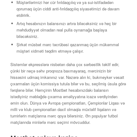
Müştərilərimizi hər cür fırıldaqçılıq və ya sui-istifadədən
qorumaq üçün ciddi anti-fırıldaqçılıq siyasətimizi də davam
etdiririk.
Artıq hesabınızın balansınızı artıra biləcəksiniz və heç bir
məhdudiyyət olmadan real pulla oynamağa başlaya
biləcəksiniz.
Şirkət müsbət mərc təcrübəsi qazanmaq üçün mükəmməl
müştəri xidməti təqdim etməyə çalışır.
Sistemlər ekpresslərə nisbətən daha çox sərbəstlik təklif edir,
çünki bir neçə səhv proqnoza baxmayaraq, mərcinizin bir
hissəsini udmaq imkanınız var. Nəzərə alın ki, bukmeyker vəsait
çıxarmaları üçün komissiya tutula bilər və bu, seçilmiş üsula görə
fərqlənə bilər. Həmçinin Mostbet hesabınızdakı balansın
istədiyiniz məbləğdə çıxarma əməliyyatına icazə verdiyindən
əmin olun. Dünya və Avropa çempionatları, Çempionlar Liqası və
milli və klub çempionatları daxil olmaqla müxtəlif liqaların və
turnirlərin matçlarına mərc qoya bilərsiniz. Ən populyar futbol
matçlarında minlərlə mərc seçimi mövcuddur.