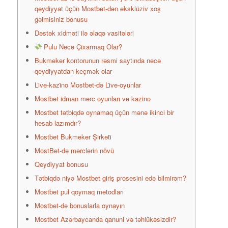
qeydiyyat üçün Mostbet-dən eksklüziv xoş
gəlmisiniz bonusu
Dəstək xidməti ilə əlaqə vasitələri
Pulu Necə Çixarmaq Olar?
Bukmeker kontorunun rəsmi saytında necə
qeydiyyatdan keçmək olar
Li̇ve-kazi̇no Mostbet-də Li̇ve-oyunlar
Mostbet idman mərc oyunları və kazino
Mostbet tətbiqdə oynamaq üçün mənə ikinci bir
hesab lazımdır?
Mostbet Bukmeker Şi̇rkəti̇
MostBet-də mərclərin növü
Qeydiyyat bonusu
Tətbiqdə niyə Mostbet giriş prosesini edə bilmirəm?
Mostbet pul qoymaq metodları
Mostbet-də bonuslarla oynayın
Mostbet Azərbaycanda qanuni və təhlükəsizdir?