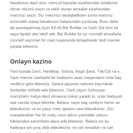
hesabınıza daxil olun, mövcud bazarlar siyahısından istədiyiniz
idman növünü seçin və təklif olunan əmsallar siyahısından
mərcinizi seçin. Siz mərcinizi təsdiqlədikdən sonra mərciniz
avtomatik olaraq hesabınızın balansından çıxılacaq. Bunu daha
da asanlaşdırmaq üçün AZ-45 Bet Builder və Cash Out kimi bir
neçə faydalı alət təklif edir. Bet Builder ilə siz müxtəlif əmsallarla
müxtəlif seçimləri bir mərc kuponunda birləşdirərək fərdi mərclər
yarada bilərsiniz.
Onlayn kazino
Yəni burada Cəmi, Hendikep, İstisna, İkiqat Şans, Tək/Cüt və s.
Canlı mərclər vasitəsilə bir hadisənin əsas məqamlarını onlar baş
verdikcə görə bilərsiniz, beləcə qazanan nəticəni seçməkdə
bunlardan istifadə edə bilərsiniz. Canlı yayım funksiyası
mərcçilərin matça daxil olmasına imkan yaradır ki, onlar fəaliyyəti
real vaxtda izləyə bilsinlər. Beləcə, nəyin baş verdiyini həmin an
biləcəksiniz və ən yaxşı mərc qərarını verə biləcəksiniz. Sizi
maraqlandıran hər bir matçı onun adının yanındakı ulduza
klikləməklə sevimlilərə əlavə edə bilərsiniz. Beləcə siz bu
hadisəyə ani çıxış əldə edəcəksiniz və cari əmsalları və cari