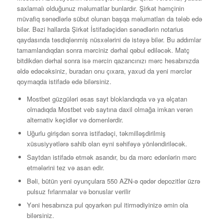
saxlamalı olduğunuz məlumatlar bunlardır. Şirkət həmçinin
müvafiq sənədlərlə sübut olunan başqa məlumatları da tələb edə
bilər. Bəzi hallarda Şirkət İstifadəçidən sənədlərin notarius
qaydasında təsdiqlənmiş nüsxələrini də istəyə bilər. Bu addımlar
tamamlandıqdan sonra mərciniz dərhal qəbul ediləcək. Matç
bitdikdən dərhal sonra isə mərcin qazancınızı mərc hesabınızda
əldə edəcəksiniz, buradan onu çıxara, yaxud da yeni mərclər
qoymaqda istifadə edə bilərsiniz.
Mostbet güzgüləri əsas sayt bloklandıqda və ya əlçatan
olmadıqda Mostbet veb saytına daxil olmağa imkan verən
alternativ keçidlər və domenlərdir.
Uğurlu girişdən sonra istifadəçi, təkmilləşdirilmiş
xüsusiyyətlərə sahib olan eyni səhifəyə yönləndiriləcək.
Saytdan istifadə etmək asandır, bu da mərc edənlərin mərc
etmələrini tez və asan edir.
Bəli, bütün yeni oyunçulara 550 AZN-ə qədər depozitlər üzrə
pulsuz fırlanmalar və bonuslar verilir
Yəni hesabınıza pul qoyarkən pul itirmədiyinizə əmin ola
bilərsiniz.