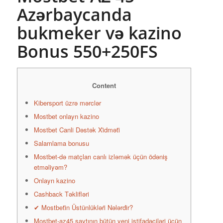
Azərbaycanda
bukmeker və kazino
Bonus 550+250FS
Content
Kibersport üzrə mərclər
Mostbet onlayn kazino
Mostbet Canli Dəstək Xi̇dməti̇
Salamlama bonusu
Mostbet-də matçları canlı izləmək üçün ödəniş
etməliyəm?
Onlayn kazino
Cashback Təklifləri
✔ Mostbeti̇n Üstünlükləri̇ Nələrdi̇r?
Mostbet-az45 saytının bütün yeni istifadəçiləri üçün