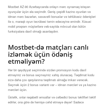
Mostbet AZ-90 Azərbaycanda onlayn mərc oynamaq istəyən
oyunçular üçün əla seçimdir. Geniş çeşidli kazino oyunları və
idman mərc bazarları, səxavətli bonuslar və təhlükəsiz ödənişləri
ilə o, maraqlı oyun təcrübəsi təmin edəcəyinə əmindir. Xüsusi
mobil proqram müştərilərə veb-saytda mövcud olan bütün
funksiyalara daxil olmağı asanlaşdırır.
Mostbet-də matçları canlı
izləmək üçün ödəniş
etməliyəm?
Hər bir qeydiyyat seçimində sizdən promosyon kodu daxil
etməyiniz və bonus seçməyiniz xahiş olunacaq. Təqdimat kodu
sizə daha çox qarşılanma təqdimatı almağa imkan verəcək.
Seçmək üçün 2 bonus variantı var – idman mərcləri və ya kazino
mərcləri üçün.
Üstəlik, onlar rəqabətli əmsallar və cəlbedici bonus təklifləri təklif
edirlər, ona görə də həmişə cəhd etməyə dəyər! Sadəcə