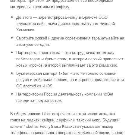
конторы. При этом БК предоставляет все необходимые
материалы, креативы и графику.
До этого — зарегистрированному в Брянске ООО
«Букмекер паб», чьим директором выступал Николай
Хомченко.
Смотрите хоккей и другие соревнования зарабатывайте на
этом уже сегодня.
Партнерская программа – это сотрудничество между
вебмастером и букмекером, в котором первый привлекает
новых игроков, а второй выплачивает за это комиссию.
Букмекерская контора 1хбет – это не только основной
ресурс и мобильная версия, но и игровое приложение для
ОС android os и iOS.
На территории России деятельность компании 1xBet
находится под запретом.
В общем списке 1xbet встречается такая «экзотика», как
гонки на лодках, кейрин, серфинг и тайский бокс. Будущий
клиент 1xbet из Республики Казахстан указывает номер
телефона национального оператора мобильной связи, вносит