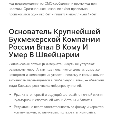
код подтверждения из СМС‑сообщения и промо‑код при
наличии. Оригинальное название 1xbet правильно
произносится один икс бет и пишется кириллицей 1хбет.
Основатель Крупнейшей
Букмекерской Компании
России Впал В Кому И
Умер В Швейцарии
«Финансовые потоки [в интернете] ничуть не уступают
реальному миру. А там, где появляются деньги, сразу же
находятся и желающие их украсть, поэтому и криминальная
активность перемещается в глобальную Сеть», — объяснял
тогда Каршков рост числа киберпреступлений.
Ppz. kz это первый и ведущий фотосайт о ночной жизни,
культурной и спортивной жизни Астаны и Алматы.
Редакция не несет ответственность за форму и характер
комментариев, оставляемых пользователями сайта.