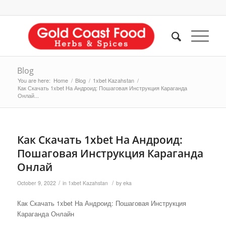
Blog
You are here:
Home
/
Blog
/
1xbet Kazahstan
/
Как Скачать 1xbet На Андроид: Пошаговая Инструкция Караганда
Онлай...
Как Скачать 1xbet На Андроид:
Пошаговая Инструкция Караганда
Онлай
/
/
October 9, 2022
in
1xbet Kazahstan
by
eka
Как Скачать 1xbet На Андроид: Пошаговая Инструкция
Караганда Онлайн