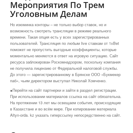
Мероприятия По Трем
Уголовным Делам
Но изюминка конторы – не только выбор ставок, но и
возможность смотреть трансляции в режиме реального
времени. Такая опция есть у всех зарегистрированных
пользователей. Трансляция по любым live ставкам от 1xBet
поможет не пропустить выгодные коэффициенты, которые
моментально меняются в ответ на игровую ситуацию. Сайт
ресурса заблокирован Роскомнадзором, поскольку компания
не получила лицензию от Федеральной налоговой службы.
До этого — зарегистрированному в Брянске ООО «Букмекер
паб», чьим директором выступал Николай Хомченко.
●Перейти на сайт партнерки и зайти в раздел регистрации.
При использовании материалов ссылка на сайт обязательна.
На протяжении 13 лет мы освещаем события, происходящие
в Казахстане и во всём мире. При копировании материала
Altyn-orda. kz указать гиперссылку непосредственно на сайт.