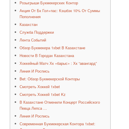
Розыгрыши Букмекерских Контор
Акция От Бк Гол+пас: Кэшбэк 10% От Суммы
Пополнения
Казахстан
Служба Поддержки
Лента Событий
Обзор Букмекера 1xbet В Казахстане
Новости В Городах Казахстана
Хоккейный Матч Хк «барыс» : Хк “авангард”
Линия И Роспись
Bet: Обзор Букмекерской Конторы
Смотреть Хоккей 1xbet
Смотреть Хоккей 1xbet Kz
В Казахстане Отменили Концерт Российского
Певца Лепса …
Линия И Роспись
Современная Букмекерская Контора 1xbet: