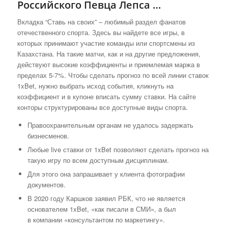
Российского Певца Лепса …
Вкладка “Ставь на своих” – любимый раздел фанатов
отечественного спорта. Здесь вы найдете все игры, в
которых принимают участие команды или спортсмены из
Казахстана. На такие матчи, как и на другие предложения,
действуют высокие коэффициенты и приемлемая маржа в
пределах 5-7%. Чтобы сделать прогноз по всей линии ставок
1xBet, нужно выбрать исход события, кликнуть на
коэффициент и в купоне вписать сумму ставки. На сайте
конторы структурированы все доступные виды спорта.
Правоохранительным органам не удалось задержать
бизнесменов.
Любые live ставки от 1xBet позволяют сделать прогноз на
такую игру по всем доступным дисциплинам.
Для этого она запрашивает у клиента фотографии
документов.
В 2020 году Каршков заявил РБК, что не является
основателем 1xBet, «как писали в СМИ», а был
в компании «консультантом по маркетингу».