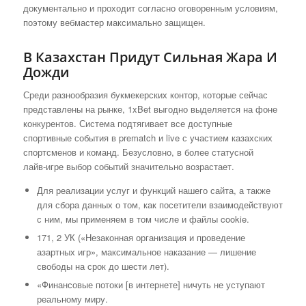
документально и проходит согласно оговоренным условиям,
поэтому вебмастер максимально защищен.
В Казахстан Придут Сильная Жара И
Дожди
Среди разнообразия букмекерских контор, которые сейчас
представлены на рынке, 1xBet выгодно выделяется на фоне
конкурентов. Система подтягивает все доступные
спортивные события в prematch и live с участием казахских
спортсменов и команд. Безусловно, в более статусной
лайв‑игре выбор событий значительно возрастает.
Для реализации услуг и функций нашего сайта, а также
для сбора данных о том, как посетители взаимодействуют
с ним, мы применяем в том числе и файлы cookie.
171, 2 УК («Незаконная организация и проведение
азартных игр», максимальное наказание — лишение
свободы на срок до шести лет).
«Финансовые потоки [в интернете] ничуть не уступают
реальному миру.