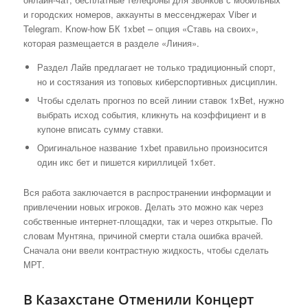
и городских номеров, аккаунты в мессенджерах Viber и
Telegram. Know‑how БК 1xbet – опция «Ставь на своих»,
которая размещается в разделе «Линия».
Раздел Лайв предлагает не только традиционный спорт,
но и состязания из топовых киберспортивных дисциплин.
Чтобы сделать прогноз по всей линии ставок 1xBet, нужно
выбрать исход события, кликнуть на коэффициент и в
купоне вписать сумму ставки.
Оригинальное название 1xbet правильно произносится
один икс бет и пишется кириллицей 1хбет.
Вся работа заключается в распространении информации и
привлечении новых игроков. Делать это можно как через
собственные интернет-площадки, так и через открытые. По
словам Мунтяна, причиной смерти стала ошибка врачей.
Сначала они ввели контрастную жидкость, чтобы сделать
МРТ.
В Казахстане Отменили Концерт