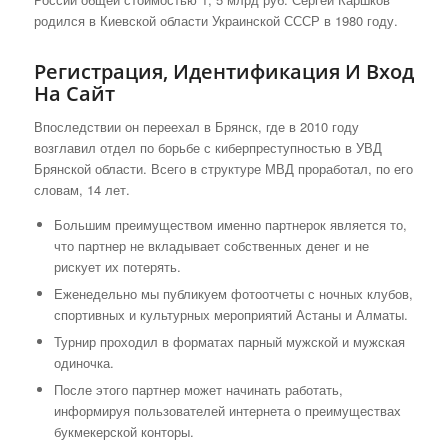
родился в Киевской области Украинской СССР в 1980 году.
Регистрация, Идентификация И Вход
На Сайт
Впоследствии он переехал в Брянск, где в 2010 году
возглавил отдел по борьбе с киберпреступностью в УВД
Брянской области. Всего в структуре МВД проработал, по его
словам, 14 лет.
Большим преимуществом именно партнерок является то,
что партнер не вкладывает собственных денег и не
рискует их потерять.
Еженедельно мы публикуем фотоотчеты с ночных клубов,
спортивных и культурных мероприятий Астаны и Алматы.
Турнир проходил в форматах парный мужской и мужская
одиночка.
После этого партнер может начинать работать,
информируя пользователей интернета о преимуществах
букмекерской конторы.