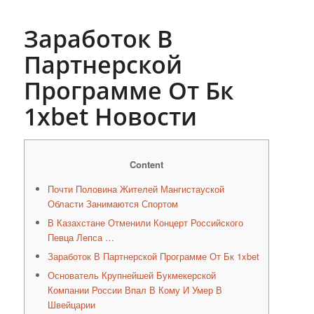
Заработок В
Партнерской
Программе От Бк
1xbet Новости
Content
Почти Половина Жителей Мангистауской
Области Занимаются Спортом
В Казахстане Отменили Концерт Российского
Певца Лепса …
Заработок В Партнерской Программе От Бк 1xbet
Основатель Крупнейшей Букмекерской
Компании России Впал В Кому И Умер В
Швейцарии