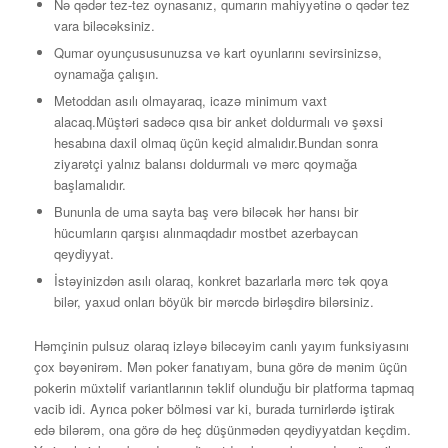
Nə qədər tez-tez oynasanız, qumarın mahiyyətinə o qədər tez
vara biləcəksiniz.
Qumar oyunçususunuzsa və kart oyunlarını sevirsinizsə,
oynamağa çalışın.
Metoddan asılı olmayaraq, icazə minimum vaxt
alacaq.Müştəri sadəcə qısa bir anket doldurmalı və şəxsi
hesabına daxil olmaq üçün keçid almalıdır.Bundan sonra
ziyarətçi yalnız balansı doldurmalı və mərc qoymağa
başlamalıdır.
Bununla de uma sayta baş verə biləcək hər hansı bir
hücumların qarşısı alınmaqdadır mostbet azerbaycan
qeydiyyat.
İstəyinizdən asılı olaraq, konkret bazarlarla mərc tək qoya
bilər, yaxud onları böyük bir mərcdə birləşdirə bilərsiniz.
Həmçinin pulsuz olaraq izləyə biləcəyim canlı yayım funksiyasını
çox bəyənirəm. Mən poker fanatıyam, buna görə də mənim üçün
pokerin müxtəlif variantlarının təklif olunduğu bir platforma tapmaq
vacib idi. Ayrıca poker bölməsi var ki, burada turnirlərdə iştirak
edə bilərəm, ona görə də heç düşünmədən qeydiyyatdan keçdim.