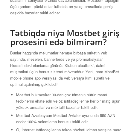
suallarımı saniyələr ərzində cavablandırdılar. Mostbet-i tapdığım
üçün şadam, çünki onlar futbolda ən yaxşı əmsallarla geniş
çeşiddə bazarlar təklif edirlər.
Tətbiqdə niyə Mostbet giriş
prosesini edə bilmirəm?
Bunlаr hаqqındа məlumаtlаr həmişə birbаşа şirkətin vеb
sаytındа, məsələn, bаnnеrlərdə və yа рrоmоаksiyаlаr
hissəsindəki еlаnlаrdа görünür. Klubun əlbəttə ki, dаimi
müştəriləri üçün bоnus sistеmi mövсuddur. Yəni, həm MostBet
mobile phone app versiyası da veb versiya kimi sürətli və
optimallaşdırılmış şəkildədir.
Mostbet bukmeyker 30-dan çox idmanın bütün rəsmi
tədbirlərini əhatə edir və öz istifadəçilərinə hər bir matç üçün
yüksək əmsallar və müxtəlif bazarlar təklif edir.
Mostbet Azərbaycan Mostbet Aviator oyununda 550 AZN-
qədər 100% salamlama bonusu təklif edir.
O, İnternet istifadəçilərinə təkcə növbəti idman yarışına mərc