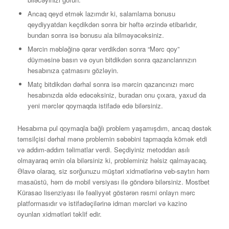
Ancaq qeyd etmək lazımdır ki, salamlama bonusu
qeydiyyatdan keçdikdən sonra bir həftə ərzində etibarlıdır,
bundan sonra isə bonusu ala bilməyəcəksiniz.
Mərcin məbləğinə qərar verdikdən sonra “Mərc qoy”
düyməsinə basın və oyun bitdikdən sonra qazanclarınızın
hesabınıza çatmasını gözləyin.
Matç bitdikdən dərhal sonra isə mərcin qazancınızı mərc
hesabınızda əldə edəcəksiniz, buradan onu çıxara, yaxud da
yeni mərclər qoymaqda istifadə edə bilərsiniz.
Hesabıma pul qoymaqla bağlı problem yaşamışdım, ancaq dəstək
təmsilçisi dərhal mənə problemin səbəbini tapmaqda kömək etdi
və addım-addım təlimatlar verdi. Seçdiyiniz metoddan asılı
olmayaraq əmin ola bilərsiniz ki, probleminiz həlsiz qalmayacaq.
Əlavə olaraq, siz sorğunuzu müştəri xidmətlərinə veb-saytın həm
masaüstü, həm də mobil versiyası ilə göndərə bilərsiniz. Mostbet
Kürasao lisenziyası ilə fəaliyyət göstərən rəsmi onlayn mərc
platformasıdır və istifadəçilərinə idman mərcləri və kazino
oyunları xidmətləri təklif edir.