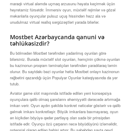
maraqlı virtual aləmdə uçmaq arzusunu həyata keçirmək üçün
heyrətamiz fürsətdir. İmmersiv oyun, müxtəlif rejimlər və gözəl
məkanlarla oyunçular pulsuz uçuş hissindən həzz ala və
unudulmaz virtual reallıq sərgüzəştləri yarada bilərlər.
Mostbet Azərbaycanda qanuni və
təhlükəsizdir?
Bu bölmədən Mostbet tərəfindən yadarılmış oyunları görə
bilərsiniz. Burada müxtəlif slot oyunları, həmçinin çökmə oyunları
bu kazinonun proqram təminatçıları tərəfindən yaradılaraq təmin
olunur. Bu saytdakı bəzi oyunlar hətta Mostbet onlayn kazinonun
rəğbətini qazandığı üçün Populyar Oyunlar kateqiyasında da yer
tutub.
Aviator game slot maşınında istifadə edilən yeni konsepsiya
oyunçulara qalib olmaq şanslarını əhəmiyyətli dərəcədə artırmağa
imkan verir. Oyun aydın şəkildə konkret nəticələr göstərir və qalib
gəlmək imkanı konkretləşir. Böyük imkanlara baxmayaraq, oyun
ən kiçikdən böyüyə qədər partlayış olan sadə bir prinsipdən
istifadə edir. Oyunçu özü çarpanın necə böyüdüyünü izləməlidir,
potensial olaraq edilən bahisi artırır. Bu səbəbdən sayta qeyd