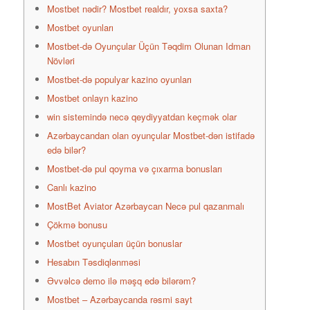
Mostbet nədir? Mostbet realdır, yoxsa saxta?
Mostbet oyunları
Mostbet-də Oyunçular Üçün Təqdim Olunan Idman
Növləri
Mostbet-də populyar kazino oyunları
Mostbet onlayn kazino
win sistemində necə qeydiyyatdan keçmək olar
Azərbaycandan olan oyunçular Mostbet-dən istifadə
edə bilər?
Mostbet-də pul qoyma və çıxarma bonusları
Canlı kazino
MostBet Aviator Azərbaycan Necə pul qazanmalı
Çökmə bonusu
Mostbet oyunçuları üçün bonuslar
Hesabın Təsdiqlənməsi
Əvvəlcə demo ilə məşq edə bilərəm?
Mostbet – Azərbaycanda rəsmi sayt