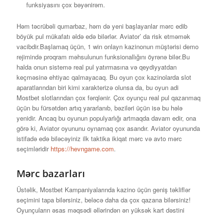
funksiyasını çox bəyənirəm.
Həm təcrübəli qumarbaz, həm də yeni başlayanlar mərc edib
böyük pul mükafatı əldə edə bilərlər. Aviator’ da risk etməmək
vacibdir.Başlamaq üçün, 1 win onlayn kazinonun müştərisi demo
rejimində proqram məhsulunun funksionallığını öyrənə bilər.Bu
halda onun sistemə real pul yatırmasına və qeydiyyatdan
keçməsinə ehtiyac qalmayacaq. Bu oyun çox kazinolarda slot
aparatlarından biri kimi xarakterizə olunsa da, bu oyun adi
Mostbet slotlarından çox fərqlənir. Çox oyunçu real pul qazanmaq
üçün bu fürsətdən artıq yararlanıb, bəziləri üçün isə bu hələ
yenidir. Ancaq bu oyunun populyarlığı artmaqda davam edir, ona
görə ki, Aviator oyununu oynamaq çox asandır. Aviator oyununda
istifadə edə biləcəyiniz ilk taktika ikiqat mərc və avto mərc
seçimləridir
https://hevngame.com
.
Mərc bazarları
Üstəlik, Mostbet Kampaniyalarında kazino üçün geniş təkliflər
seçimini tapa bilərsiniz, beləcə daha da çox qazana bilərsiniz!
Oyunçuların əsas məqsədi əllərindən ən yüksək kart dəstini