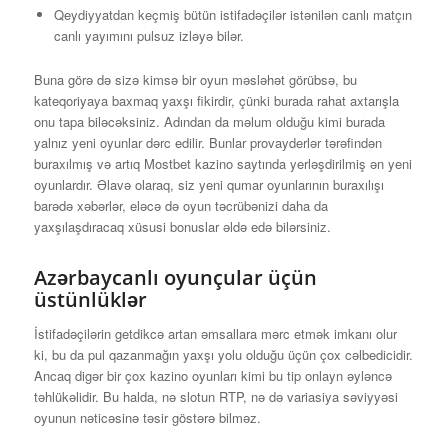
Qeydiyyatdan keçmiş bütün istifadəçilər istənilən canlı matçın
canlı yayımını pulsuz izləyə bilər.
Buna görə də sizə kimsə bir oyun məsləhət görübsə, bu
kateqoriyaya baxmaq yaxşı fikirdir, çünki burada rahat axtarışla
onu tapa biləcəksiniz. Adından da məlum olduğu kimi burada
yalnız yeni oyunlar dərc edilir. Bunlar provayderlər tərəfindən
buraxılmış və artıq Mostbet kazino saytında yerləşdirilmiş ən yeni
oyunlardır. Əlavə olaraq, siz yeni qumar oyunlarının buraxılışı
barədə xəbərlər, eləcə də oyun təcrübənizi daha da
yaxşılaşdıracaq xüsusi bonuslar əldə edə bilərsiniz.
Azərbaycanlı oyunçular üçün
üstünlüklər
İstifadəçilərin getdikcə artan əmsallara mərc etmək imkanı olur
ki, bu da pul qazanmağın yaxşı yolu olduğu üçün çox cəlbedicidir.
Ancaq digər bir çox kazino oyunları kimi bu tip onlayn əyləncə
təhlükəlidir. Bu halda, nə slotun RTP, nə də variasiya səviyyəsi
oyunun nəticəsinə təsir göstərə bilməz.