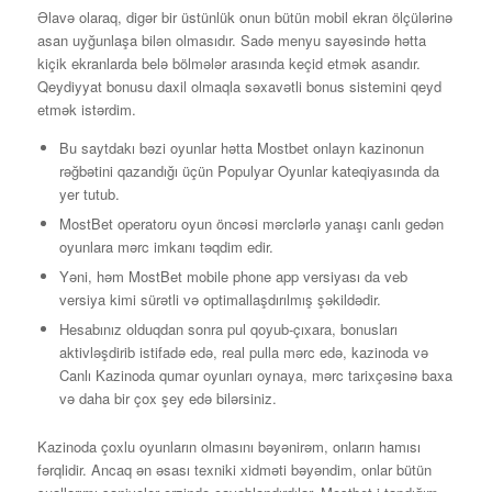
Əlavə olaraq, digər bir üstünlük onun bütün mobil ekran ölçülərinə
asan uyğunlaşa bilən olmasıdır. Sadə menyu sayəsində hətta
kiçik ekranlarda belə bölmələr arasında keçid etmək asandır.
Qeydiyyat bonusu daxil olmaqla səxavətli bonus sistemini qeyd
etmək istərdim.
Bu saytdakı bəzi oyunlar hətta Mostbet onlayn kazinonun
rəğbətini qazandığı üçün Populyar Oyunlar kateqiyasında da
yer tutub.
MostBet operatoru oyun öncəsi mərclərlə yanaşı canlı gedən
oyunlara mərc imkanı təqdim edir.
Yəni, həm MostBet mobile phone app versiyası da veb
versiya kimi sürətli və optimallaşdırılmış şəkildədir.
Hesabınız olduqdan sonra pul qoyub-çıxara, bonusları
aktivləşdirib istifadə edə, real pulla mərc edə, kazinoda və
Canlı Kazinoda qumar oyunları oynaya, mərc tarixçəsinə baxa
və daha bir çox şey edə bilərsiniz.
Kazinoda çoxlu oyunların olmasını bəyənirəm, onların hamısı
fərqlidir. Ancaq ən əsası texniki xidməti bəyəndim, onlar bütün