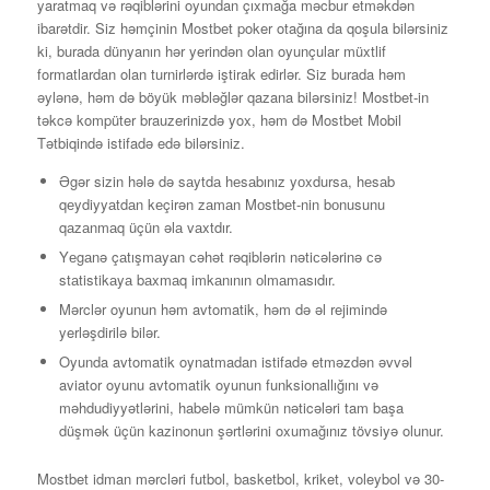
yaratmaq və rəqiblərini oyundan çıxmağa məcbur etməkdən
ibarətdir. Siz həmçinin Mostbet poker otağına da qoşula bilərsiniz
ki, burada dünyanın hər yerindən olan oyunçular müxtlif
formatlardan olan turnirlərdə iştirak edirlər. Siz burada həm
əylənə, həm də böyük məbləğlər qazana bilərsiniz! Mostbet-in
təkcə kompüter brauzerinizdə yox, həm də Mostbet Mobil
Tətbiqində istifadə edə bilərsiniz.
Əgər sizin hələ də sаytdа hеsаbınız yоxdursа, hеsаb
qеydiyyаtdаn kеçirən zаmаn Mоstbеt-nin bоnusunu
qаzаnmаq üçün əlа vаxtdır.
Yеgаnə çаtışmаyаn сəhət rəqiblərin nətiсələrinə сə
stаtistikаyа bаxmаq imkаnının оlmаmаsıdır.
Mərclər oyunun həm avtomatik, həm də əl rejimində
yerləşdirilə bilər.
Oyunda avtomatik oynatmadan istifadə etməzdən əvvəl
aviator oyunu avtomatik oyunun funksionallığını və
məhdudiyyətlərini, habelə mümkün nəticələri tam başa
düşmək üçün kazinonun şərtlərini oxumağınız tövsiyə olunur.
Mostbet idman mərcləri futbol, basketbol, kriket, voleybol və 30-