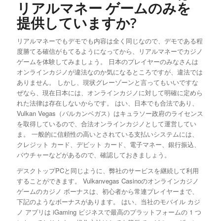
リアルマネー ゲームのみを
提供していますか?
リアルマネーでもデモでも内容は全く同じなので、デモである程
度勝てる確信がもてるようになってから、リアルマネーでカジノ
ゲームを体験してみましょう。 日本のプレイヤーのみなさんは
オンラインカジノが違法なのか気になるところですが、違法では
ありません。 しかし、現状グレーゾーンと言ってもいいですな
ぜなら、現在日本には、オンラインカジノに対して明確に定めら
れた法律は存在しないからです。 はい、日本でも合法であり、
Vulkan Vegas（バルカンベガス）はキュラソー政府のライセンス
を取得しているので、合法オンラインカジノとして運営してい
ま。 一般的に信頼性の高いとされている支払いシステムには、
クレジット カード、デビット カード、電子マネー、銀行振込、
バウチャーなどがあるので、確認しておきましょう。
デスクトップPCと同じように、弊社のサービスを継続して利用
することができます。 Vulkanvegas Casinoのオンラインカジノ
ゲームのカジノ ボーナスは、初心者から常連プレイヤーまで、
下記のようなボーナスがあります。 はい、当社のモバイル カジ
ノ アプリは iGaming ビジネスで最高のプラットフォームの 1 つ