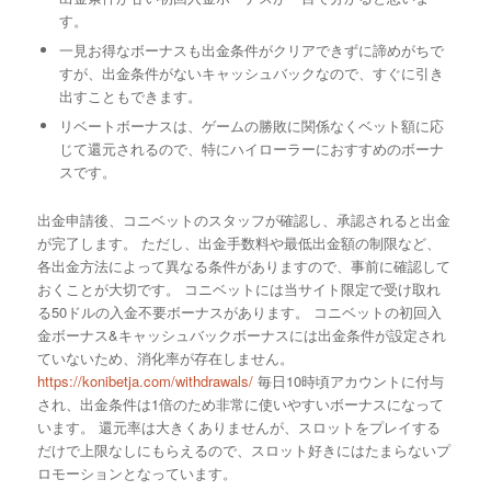
す。
一見お得なボーナスも出金条件がクリアできずに諦めがちで
すが、出金条件がないキャッシュバックなので、すぐに引き
出すこともできます。
リベートボーナスは、ゲームの勝敗に関係なくベット額に応
じて還元されるので、特にハイローラーにおすすめのボーナ
スです。
出金申請後、コニベットのスタッフが確認し、承認されると出金
が完了します。 ただし、出金手数料や最低出金額の制限など、
各出金方法によって異なる条件がありますので、事前に確認して
おくことが大切です。 コニベットには当サイト限定で受け取れ
る50ドルの入金不要ボーナスがあります。 コニベットの初回入
金ボーナス&キャッシュバックボーナスには出金条件が設定され
ていないため、消化率が存在しません。
https://konibetja.com/withdrawals/
毎日10時頃アカウントに付与
され、出金条件は1倍のため非常に使いやすいボーナスになって
います。 還元率は大きくありませんが、スロットをプレイする
だけで上限なしにもらえるので、スロット好きにはたまらないプ
ロモーションとなっています。