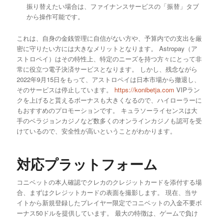
振り替えたい場合は、ファイナンスサービスの「振替」タブ
から操作可能です。
これは、自身の金銭管理に自信がない方や、予算内での支出を厳
密に守りたい方には大きなメリットとなります。 Astropay（ア
ストロペイ）はその特性上、特定のニーズを持つ方々にとって非
常に役立つ電子決済サービスとなります。 しかし、残念ながら
2022年9月15日をもって、アストロペイは日本市場から撤退し、
そのサービスは停止しています。
https://konibetja.com
VIPラン
クを上げると貰えるボーナスも大きくなるので、ハイローラーに
もおすすめのプロモーションです。 キュラソーライセンスは大
手のベラジョンカジノなど数多くのオンラインカジノも認可を受
けているので、安全性が高いということがわかります。
対応プラットフォーム
コニベットの本人確認でクレカのクレジットカードを添付する場
合、まずはクレジットカードの表面を撮影します。 現在、当サ
イトから新規登録したプレイヤー限定でコニベットの入金不要ボ
ーナス50ドルを提供しています。 最大の特徴は、ゲームで負け