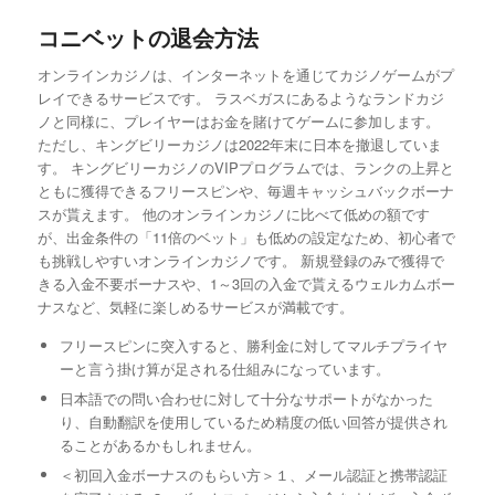
コニベットの退会方法
オンラインカジノは、インターネットを通じてカジノゲームがプ
レイできるサービスです。 ラスベガスにあるようなランドカジ
ノと同様に、プレイヤーはお金を賭けてゲームに参加します。
ただし、キングビリーカジノは2022年末に日本を撤退していま
す。 キングビリーカジノのVIPプログラムでは、ランクの上昇と
ともに獲得できるフリースピンや、毎週キャッシュバックボーナ
スが貰えます。 他のオンラインカジノに比べて低めの額です
が、出金条件の「11倍のベット」も低めの設定なため、初心者で
も挑戦しやすいオンラインカジノです。 新規登録のみで獲得で
きる入金不要ボーナスや、1～3回の入金で貰えるウェルカムボー
ナスなど、気軽に楽しめるサービスが満載です。
フリースピンに突入すると、勝利金に対してマルチプライヤ
ーと言う掛け算が足される仕組みになっています。
日本語での問い合わせに対して十分なサポートがなかった
り、自動翻訳を使用しているため精度の低い回答が提供され
ることがあるかもしれません。
＜初回入金ボーナスのもらい方＞１、メール認証と携帯認証