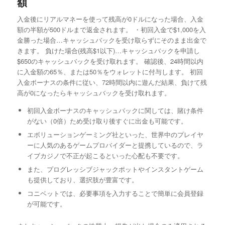
額
入金後にリアルマネーを使って残高が0ドルになった場合、入金
額の半額が500ドルまで返金されます。 ・初回入金で$1,000を入
金勝った場合…キャッシュバックを受け取らずにそのまま出金で
きます。 負けた場合(残高$1以下)…キャッシュバックを申請し
$650のキャッシュバックを受け取れます。 確認後、24時間以内
に入金額の65％、または50％をウォレットに付与します。 初回
入金ボーナスの条件に従い、72時間以内に遊んだ結果、負けて残
高が0になったらキャッシュバックを受け取れます。
初回入金ボーナスのキャッシュバックに関しては、賭け条件
がない（0倍）ため受け取り後すぐに出金も可能です。
エボリューションゲーミング社といった、世界中のプレイヤ
ーに人気のあるゲームプロバイダーと提携しているので、ラ
イブカジノで不正が起こるといった心配も不要です。
また、プログレッシブジャックポットやインスタントゲーム
も提供しており、選択肢が豊富です。
コニベットでは、必要事項を入力することで簡単に会員登録
が可能です。