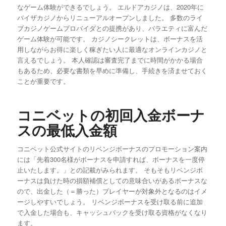
なゲーム体験ができるでしょう。 エルドアカジノは、2020年に
パイザカジノからリニューアルオープンしました。 多数のライ
ブカジノゲームプロバイダとの提携があり、バラエティに富んだ
ゲーム体験が可能です。 カジノシークレットは、ボーナスを活
用しながらお得に楽しく稼ぎたい人に最適なオンラインカジノと
言えるでしょう。 本人確認は審査完了までに時間がかかる場合
もあるため、必要な書類を早めに準備し、手続きを済ませておく
ことが重要です。
コニベットの初回入金ボーナ
スの最低入金額
コニベット公式サイトのリベンジボーナスのプロモーション案内
には「先着300名様がボーナスを申請すれば、ボーナスを一度停
止いたします。」との記載がみられます。 そもそもリベンジボ
ーナスは負けた時の損額補償としての意味合いがあるボーナスな
ので、出金した（＝勝った）プレイヤーが対象外となるのはイメ
ージしやすいでしょう。 リベンジボーナスを受け取る前に追加
で入金した場合も、キャッシュバックを受け取る資格がなくなり
ます。