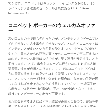
できます。 コニベットはキュラソーライセンスを取得し、オン
ラインカジノ合法国のセーシェル諸島にある CSA Polisen
Information Co.
コニベット ポーカーのウェルカムオファ
ー
悪い口コミの中で最も多かったのが、メンテナンスでゲームプレ
イができない、入金出金ができないなど、とにかくコニベットは
メンテナンスが多いという印象を受けました。 ゲームでの遊び
やすさ、日本人からの評判の高さから、ユーザーの声に応えるた
めのメンテナンス維持は大切ですが、早く運営が安定することを
期待します。 さて、出金をスムーズに行うためにも必ず本人確
認書類の提出が必須となります。 ここではコニベットでどのよ
うに書類を提出すれば良いか詳しく説明していきましょう。 な
お、クレジットカード以外で入金した場合は、入出金の手段が同
じでなければ出金できないため注意してください。 申請完了か
ら着金までは数分〜1時間以内、平均で30分以内となっており、
銀行でもスピーディーな出金が可能です。
また出金をするまえに必ず本人確認が必要となるので、書類を準
備しておきましょう。 入金反映時間はクレジットカード・電子