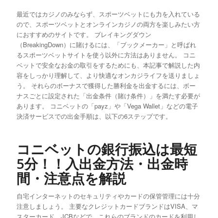
最近ではカジノのみならず、スポーツベットにも力を入れている
ので、スポーツベットとオンラインカジノの両方を楽しみたい方
におすすめのサイトです。 ブレイキングダウン
（BreakingDown）に賭けるには、「ブックメーカー」と呼ばれ
るスポーツベットサイトを使う以外に方法はありません。 コニ
ベットで安全なお金の取引をするためにも、本記事で解説した内
容をしっかり理解して、より快適なオンカジライフを送りましょ
う。 それらのボーナスで獲得した勝利金を出金するには、ボー
ナスごとに設定された「出金条件（賭け条件）」を満たす必要が
あります。 コニベットの「payz」や「Vega Wallet」などの電子
決済サービスでの出金手順は、以下の6ステップです。
コニベットの銀行振込は最短
5分！！入出金方法・出金時
間・注意点を解説
自宅インターネットのセキュリティやカードの保管管理には十分
注意しましょう。 主要なクレジットカードブランドはVISA、マ
スターカード、JCBなどで、これらのブランドのカードを利用し