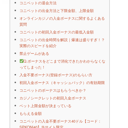
コニベットの退会方法
コニベットの出金方法と下限金額、上限金額
オンラインカジノの入金ボーナスに関するよくある
質問
コニベットの初回入金ボーナスの最低入金額
コニベットの出金時間を解説｜爆速は盛りすぎ！？
実際のスピードを紹介
禁止ゲームがある
Q.ボーナスをどこまで消化できたかわからなくな
ってしまった！
入金不要ボーナス(登録ボーナス)のもらい方
初回入金ボーナス（キャッシュバック）の有効期限
コニベットのボーナスはもらうべきか？
カジノシークレットの初回入金ボーナス
ベット上限金額が決まっている
もらえる金額
コニベットの入金不要ボーナス40ドル【コード：
SPKONI40】当サイト限定