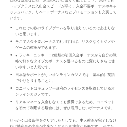
トップクラスに入出金スピードが早く、入金不要ボーナスやキャ
ッシュバック、リベートボーナスなどプロモーションも充実して
います。
これだけの数のライブゲームを取り揃えているのはあまりな
いと思います。
そこで入金不要ボーナスで利用すれば、リスクなくカジノや
ゲームの確認ができます。
● ラッキーニッキー：2種類の初回入金ボーナスから自分の戦
略で好きなタイプのボーナスを選べるものに変わりさらに使
いやすいと人気です。
日本語サポートがないオンラインカジノでは、基本的に英語
でやりとりすることに。
コニベットはキュラソー政府のライセンスを取得しているオ
ンラインカジノです。
リアルマネーを入金しなくても獲得できるため、コニベット
を初めて利用する場合には、ぜひ活用したいボーナスです。
せっかく出金条件をクリアしたとしても、本人確認が完了しなけ
れば勝利金の出金が出来なくなるため注意が必要です。 そのた