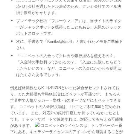
済代行会社を通したドル決済のため、クレカ会社でのドル決
済手数料がかかります。
プレイテック社の『フルーツマニア』は、当サイトのライタ
ーがジャックポットを獲得したこともある、人気のジャック
ポットスロットです。
次に、手書きで「Konibet認証用」と書かれたメモをご準備下
さい。
「コニベットの入金ってクレカや銀行振込を使えるの？」
「入金時の手数料ってかかるの？」「入金に失敗したらどう
したらいいの？」など、コニベットの入金にかかわる疑問点
はたくさんあるでしょう。
例えば格闘技ならK-1やRIZINといった試合がセレクトされてお
り、また大相撲も常時20試合ほどベットが可能です。 もちろん
世界中で人気サッカー・野球・eスポーツなどにもベットできま
す。 コニベットの入金限度額は、1回ごとに$47,500と定められ
ています。 また、対応外の銀行口座しか持っていなかったとし
ても、チャットサポートで連絡すれば、対応してもらえる可能性
があります。
コニベットのライセンスは、トップページ一番
下にある、キュラソーライセンスのアイコンから確認することが