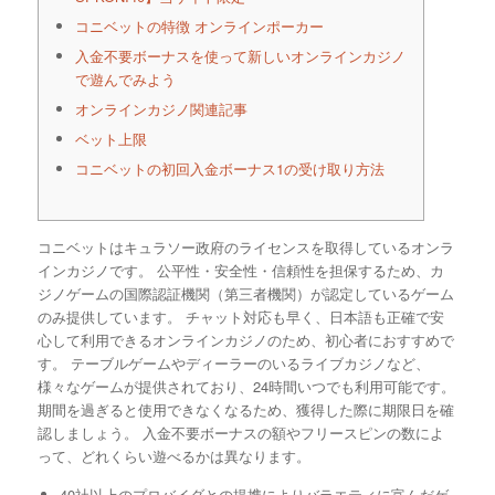
コニベットの特徴 オンラインポーカー
入金不要ボーナスを使って新しいオンラインカジノ
で遊んでみよう
オンラインカジノ関連記事
ベット上限
コニベットの初回入金ボーナス1の受け取り方法
コニベットはキュラソー政府のライセンスを取得しているオンラ
インカジノです。 公平性・安全性・信頼性を担保するため、カ
ジノゲームの国際認証機関（第三者機関）が認定しているゲーム
のみ提供しています。 チャット対応も早く、日本語も正確で安
心して利用できるオンラインカジノのため、初心者におすすめで
す。 テーブルゲームやディーラーのいるライブカジノなど、
様々なゲームが提供されており、24時間いつでも利用可能です。
期間を過ぎると使用できなくなるため、獲得した際に期限日を確
認しましょう。 入金不要ボーナスの額やフリースピンの数によ
って、どれくらい遊べるかは異なります。
40社以上のプロバイダとの提携によりバラエティに富んだゲ