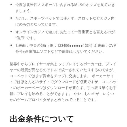
今度は北米四大スポーツに含まれるMLBのオッズを見ていき
ましょう。
ただし、スポーツベットでは使えず、スロットなどカジノ向
けのものとなっています。
オンラインカジノで遊ぶにあたって一番重要とも言えるのが
“信用” です。
1.表面：中央の6桁（例：123456●●●●●●1234）2.裏面：CVV
番号※画像加工ソフトなどで編集はしないでください。
世界中からプレイヤーが集まってプレイするポーカーは、プレイ
ヤーの通貨が異なるのでドルで統一されていたりするのですが、
コニベットではまず資金をチップに交換します。 ポーカーサイ
トではほとんどのサイトでダウンロードが必要ですが、コニベッ
トのポーカーページはダウンロードが要らず、手っ取り早くお手
軽にプレイを始めることができます。 ややこしいのが、いくつ
かのゲームプロバイダがまとめられていることです。
出金条件について