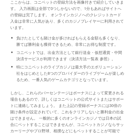
ここからは、コニベットの登録方法を画像付きで紹介していきま
す。 入力画面は全部で3つしかないので、1分もあればサイトへ
の登録は完了します。 オンラインカジノへのクレジットカード
入金は非常に人気があり、多くのカジノプレイヤーに利用されて
います。
負けたとしても賭け金が多ければもらえる金額も多くなり、
勝てば勝利金も獲得できるため、非常にお得な制度です。
コニベットでは、出金方法として銀行送金・仮想通貨・中間
決済サービスが利用できます（決済方法一覧表 参照）。
特にコニベットのライブカジノは最大手のエボリューション
社をはじめとした8つのプロバイダーのライブゲームが楽しめ
るため、一番人気のゲームカテゴリとなっています。
しかし、これらのパーセンテージはボーナスによって変更される
場合もあるので、詳しくはコニベットの公式サイトまたはサポー
トに連絡してみましょう。 また上記の登録ボーナスには30倍の
賭け条件が設定されていて、これをクリアしないと勝利金の出金
はできません。 一般的に多くのオンラインカジノでは日本の試
合にベットすることはできませんが、コニベットカジノならサッ
カーリーグやプロ野球、相撲などにもベットすることが可能で