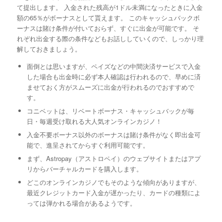
て提出します。 入金された残高が1ドル未満になったときに入金
額の65％がボーナスとして貰えます。 このキャッシュバックボ
ーナスは賭け条件が付いておらず、すぐに出金が可能です。 そ
れぞれ出金する際の条件などもお話ししていくので、しっかり理
解しておきましょう。
面倒とは思いますが、ペイズなどの中間決済サービスで入金
した場合も出金時に必ず本人確認は行われるので、早めに済
ませておく方がスムーズに出金が行われるのでおすすめで
す。
コニベットは、リベートボーナス・キャッシュバックが毎
日・毎週受け取れる大人気オンラインカジノ！
入金不要ボーナス以外のボーナスは賭け条件がなく即出金可
能で、進呈されてからすぐ利用可能です。
まず、Astropay（アストロペイ）のウェブサイトまたはアプ
リからバーチャルカードを購入します。
どこのオンラインカジノでもそのような傾向がありますが、
最近クレジットカード入金が遅かったり、カードの種類によ
っては弾かれる場合があるようです。