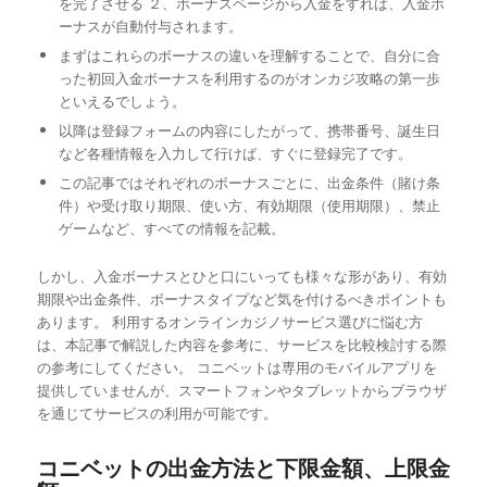
を完了させる ２、ボーナスページから入金をすれば、入金ボ
ーナスが自動付与されます。
まずはこれらのボーナスの違いを理解することで、自分に合
った初回入金ボーナスを利用するのがオンカジ攻略の第一歩
といえるでしょう。
以降は登録フォームの内容にしたがって、携帯番号、誕生日
など各種情報を入力して行けば、すぐに登録完了です。
この記事ではそれぞれのボーナスごとに、出金条件（賭け条
件）や受け取り期限、使い方、有効期限（使用期限）、禁止
ゲームなど、すべての情報を記載。
しかし、入金ボーナスとひと口にいっても様々な形があり、有効
期限や出金条件、ボーナスタイプなど気を付けるべきポイントも
あります。 利用するオンラインカジノサービス選びに悩む方
は、本記事で解説した内容を参考に、サービスを比較検討する際
の参考にしてください。 コニベットは専用のモバイルアプリを
提供していませんが、スマートフォンやタブレットからブラウザ
を通じてサービスの利用が可能です。
コニベットの出金方法と下限金額、上限金