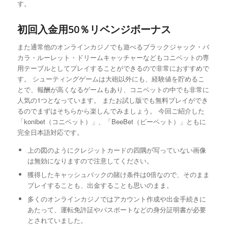
す。
初回入金用50％リベンジボーナス
また通常他のオンラインカジノでも遊べるブラックジャック・バ
カラ・ルーレット・ドリームキャッチャーなどもコニベットの専
用テーブルとしてプレイすることができるので非常におすすめで
す。 シューティングゲームは大砲以外にも、経験値を貯めるこ
とで、報酬が高くなるゲームもあり、コニベットの中でも非常に
人気の1つとなっています。 またお試し版でも無料プレイができ
るのでまずはそちらから楽しんでみましょう。 今回ご紹介した
「konibet（コニベット）」、「BeeBet（ビーベット）」ともに
完全日本語対応です。
上の図のようにクレジットカードの四隅が写っていない画像
は無効になりますので注意してください。
獲得したキャッシュバックの賭け条件は0倍なので、そのまま
プレイすることも、出金することも思いのまま。
多くのオンラインカジノではアカウント作成や出金手続きに
あたって、運転免許証やパスポートなどの身分証明書が必要
とされていました。