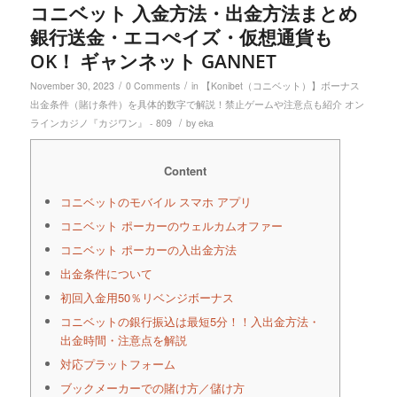
コニベット 入金方法・出金方法まとめ
銀行送金・エコぺイズ・仮想通貨も
OK！ ギャンネット GANNET
/
/
November 30, 2023
0 Comments
in
【Konibet（コニベット）】ボーナス
出金条件（賭け条件）を具体的数字で解説！禁止ゲームや注意点も紹介 オン
/
ラインカジノ『カジワン』 - 809
by
eka
Content
コニベットのモバイル スマホ アプリ
コニベット ポーカーのウェルカムオファー
コニベット ポーカーの入出金方法
出金条件について
初回入金用50％リベンジボーナス
コニベットの銀行振込は最短5分！！入出金方法・
出金時間・注意点を解説
対応プラットフォーム
ブックメーカーでの賭け方／儲け方