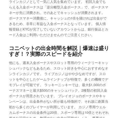
ラインカジノとして一気に人気を集めています。 初回入金でも
らえる入金ボーナスは「逆分離型入金ボーナス」で、ボーナスマ
ネーが先に消費され、そのあとでキャッシュが消費されます。
ボーナスマネー消費後に、キャッシュの1倍を賭ければ出金がで
きるため、非常に有益な入金ボーナスとなっています。 個人情
報登録とKYCが完了していないアカウントからは、銀行振込とカ
ード入金はご利用いただけませんのでご注意ください。
コニベットの出金時間を解説｜爆速は盛り
すぎ！？実際のスピードを紹介
他にも、週末入金ボーナスやスロット専用のウィークリーキャッ
シュバックなどもあるため、スロット好きを中心におすすめなオ
ンラインカジノです。 ライブカジノはやや少なめですが、スロ
ットを中心としたゲームラインナップが特徴で、多くの機種でデ
モプレイが可能です。 ラッキーニッキーでは、最大$1,000のボ
ーナスマネーと最大$500のキャッシュバック、2種類の初回入金
ボーナスが用意されています。 プレイオジョのボーナスやキャ
ンペーンは、出金条件がない所が最も特徴的で、それ故に創業当
初から多くのプレイヤーが利用しています。 カジノ専用ウェル
カムボーナスの出金条件は20倍、スポーツ専用は10倍とそれぞれ
低めな設定なため、無理のない出金が可能でしょう。 業界でも