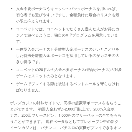
入金不要ボーナスやキャッシュバックボーナスを用いれば、
初心者でも遊びやすいですし、全額負けた場合のリスクも最
小限に抑えられます。
コニベットでは、コニベットでたくさん遊んだ人がお得にカ
ジノで遊べるように、独自のVIPプログラムを用意していま
す。
一体型入金ボーナスと分離型入金ボーナスのいいとこどりを
した特殊分離型入金ボーナスを採用しているのがカスモの大
きな特徴です。
コニベットの20ドルの入金不要ボーナス(登録ボーナス)の対象
ゲームはスロットのみとなります。
ゲームでプレイする際は後述するベットルールを守らなけれ
ばなりません。
ボンズカジノの姉妹サイトで、同様の超豪華ボーナスをもらうこ
とができます。 初回入金わずか2,000円以上で、200%入金ボー
ナス、200回フリースピン、1,000円のフリーベットの全てをもら
うことができます。 現在ベータ版としてプレオープン中の新ク
イーンカジノは、パチンコ、パチスロの実機がプレイできるオン