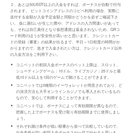
２、あとは50USDT以上の入金をすれば、ボーナスが自動で付与
されます。 ビットコインアドレスのコピペ利用の場合、実際に
送付する金額が入金予定金額と同額かどうかを必ずご確認下さ
い。 仮に過払いが生じた際や、アドレスの入力間違いがあって
も、それは自己責任となり仮想通貨は返金されないため、QRコ
ード利用のほうが安全性が高いかと思います。 クレジットカー
ドの登録（審査）の結果が出るまで、半日～1日程度の時間がか
かりますので、急ぎで入金されたい方は、クレジットカード以外
の入金方法をご利用下さい。
コニベットの初回入金ボーナスのベット上限は、スロット、
シューティングゲーム：10ドル、ライブカジノ：25ドルと最
低10ドル以上を1回のゲームで賭けることができます。
コニベットでは5種類のイーウォレットが用意されており、ど
の決済方法も大手オンラインカジノでも導入されているもの
なので、安心して利用することができます。
コニベットでは、ボーナスによって有効期限が異なるので、
把握した上でボーナスを受け取り有効期限までに使用しまし
ょう。
それぞれ賭け条件が低い順番から並べて比較しているので、
出金条件が甘い初回入金ボーナスが一目で分かると思いま