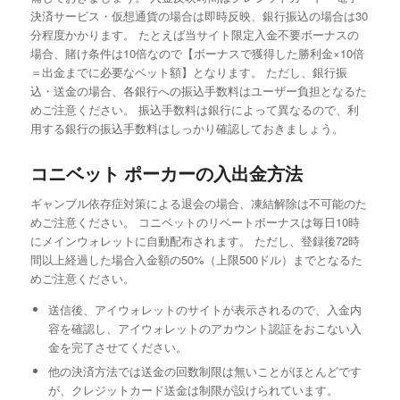
決済サービス・仮想通貨の場合は即時反映、銀行振込の場合は30
分程度かかります。 たとえば当サイト限定入金不要ボーナスの
場合、賭け条件は10倍なので【ボーナスで獲得した勝利金×10倍
＝出金までに必要なベット額】となります。 ただし、銀行振
込・送金の場合、各銀行への振込手数料はユーザー負担となるた
めご注意ください。 振込手数料は銀行によって異なるので、利
用する銀行の振込手数料はしっかり確認しておきましょう。
コニベット ポーカーの入出金方法
ギャンブル依存症対策による退会の場合、凍結解除は不可能のた
めご注意ください。 コニベットのリベートボーナスは毎日10時
にメインウォレットに自動配布されます。 ただし、登録後72時
間以上経過した場合入金額の50%（上限500ドル）までとなるた
めご注意ください。
送信後、アイウォレットのサイトが表示されるので、入金内
容を確認し、アイウォレットのアカウント認証をおこない入
金を完了させてください。
他の決済方法では送金の回数制限は無いことがほとんどです
が、クレジットカード送金は制限が設けられています。