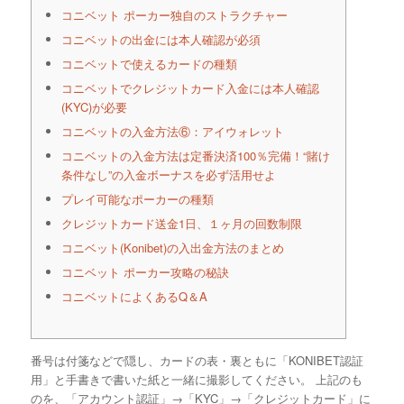
コニベット ポーカー独自のストラクチャー
コニベットの出金には本人確認が必須
コニベットで使えるカードの種類
コニベットでクレジットカード入金には本人確認
(KYC)が必要
コニベットの入金方法⑥：アイウォレット
コニベットの入金方法は定番決済100％完備！“賭け
条件なし”の入金ボーナスを必ず活用せよ
プレイ可能なポーカーの種類
クレジットカード送金1日、１ヶ月の回数制限
コニベット(Konibet)の入出金方法のまとめ
コニベット ポーカー攻略の秘訣
コニベットによくあるQ＆A
番号は付箋などで隠し、カードの表・裏ともに「KONIBET認証
用」と手書きで書いた紙と一緒に撮影してください。 上記のも
のを、「アカウント認証」→「KYC」→「クレジットカード」に