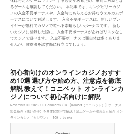
化は特定のゲームでプレイする必要があるため、事前に対象とな
るゲームを確認してください。 本記事では、キングビリーカジ
ノの入金不要ボーナスや、入金時にもらえるお得なウェルカムボ
ーナスについて解説します。 入金不要ボーナスは、新しいプレ
イヤーが無料でカジノで遊べる素晴らしいボーナスです。 新し
いカジノに登録した際に、入金不要ボーナスがあればリスクなし
でカジノで遊べます。 入金不要ボーナスは額自体は多くありま
せんが、攻略法を試す際に役立つでしょう。
初心者向けのオンラインカジノおすす
め10選 選び方や始め方、注意点を徹底
解説 教えて！コニベット オンラインカ
ジノについて初心者向けに解説
/
/
November 30, 2023
0 Comments
in
【Konibet（コニベット）】ボーナス
出金条件（賭け条件）を具体的数字で解説！禁止ゲームや注意点も紹介 オン
/
ラインカジノ『カジワン』 - 809
by
eka
Content