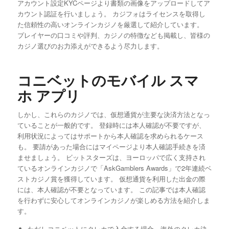
アカウント設定KYCページより書類の画像をアップロードしてア
カウント認証を行いましょう。 カジフォはライセンスを取得し
た信頼性の高いオンラインカジノを厳選して紹介しています。
プレイヤーの口コミや評判、カジノの特徴なども掲載し、皆様の
カジノ選びのお力添えができるよう尽力します。
コニベットのモバイル スマ
ホ アプリ
しかし、これらのカジノでは、仮想通貨が主要な決済方法となっ
ていることが一般的です。 登録時には本人確認が不要ですが、
利用状況によってはサポートから本人確認を求められるケース
も。 要請があった場合にはマイページより本人確認手続きを済
ませましょう。 ビットスターズは、ヨーロッパで広く支持され
ているオンラインカジノで「AskGamblers Awards」で2年連続ベ
ストカジノ賞を獲得しています。 仮想通貨を利用した出金の際
には、本人確認が不要となっています。 この記事では本人確認
を行わずに安心してオンラインカジノが楽しめる方法を紹介しま
す。
ただしコニベットにクレカで入金する場合、海外のクレカ決