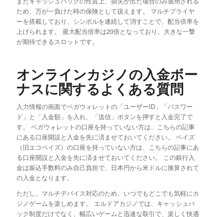
またキャッシュバックの性質上、損失が出た場合のみ適用される
ため、万が一負けた時の保険として扱えます。 マルチプライヤ
ーを搭載しており、シンボルを連続して消すことで、配当倍率を
上げられます。 最大配当倍率は20倍となっており、大きな一撃
が期待できるスロットです。
オンラインカジノの入金ボー
ナスに関するよくある質問
入力情報の画面でベガウォレットの「ユーザーID」「パスワー
ド」と「入金額」を入れ、「送信」ボタンを押すと入金完了で
す。 ベガウォレットの口座を持っていない方は、こちらの記事
にある口座開設と入金を先に済ませておいてください。 ペイズ
（旧エコペイズ）の口座を持っていない方は、こちらの記事にあ
る口座開設と入金を先に済ませておいてください。 この銀行入
金は振込手数料のみ自己負担で、日本円から米ドルに換算されて
の入金となります。
ただし、マルチデバイス対応のため、いつでもどこでも気軽にカ
ジノゲームを楽しめます。 エルドアカジノでは、キャッシュバ
ック制度だけでなく、幅広いゲームと迅速な取引で、楽しく快適