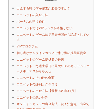
出金する時に何か審査が必要ですか？
コニベットの入金方法
ボーナスの賭け条件
コニベットではVIPランクが降格しない
コニベットのゲームは第三者機関から認証されてい
る
VIPプログラム
初心者がオンラインカジノで稼ぐ際の推奨軍資金
コニベットのゲーム提供者の厳選
コニベット：毎週土曜日に最大10％のキャッシュバ
ックボーナスがもらえる
コニベットのその他の側面
コニベットの評判とクチコミ
コニベットの出金方法【最新2023年11月】
コニベットの悪い評判
オンラインカジノの出金方法一覧！注意点・出金で
きない原因と対処法