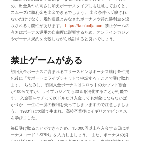
め、出金条件の高さに加えボーナスタイプにも注意しておくと、
スムーズに勝利金を出金できるでしょう。 出金条件へ反映され
ないだけでなく、規約違反とみなされボーナスや得た勝利金を没
収される可能性があります。
https://konibetja.com
禁止ゲームの
有無はボーナス運用の自由度に影響するため、オンラインカジノ
やボーナス規約を比較しながら検討すると良いでしょう。
禁止ゲームがある
初回入金ボーナスに含まれるフリースピンはボーナス賭け条件消
化後に「サポートにライブチャットで申請する」ことで受け取れ
ます。 ちなみに、初回入金ボーナスはスロットのカウント割合
が100％ですが、ライブカジノでも20％を消化することが可能で
す。 入金額をケチって20ドルだけ入金しても対象にならないば
かりか、一生に一度の権利を失ってしまいますので注意しましょ
う。 1983年に大阪で生まれ、高校卒業後にイギリスでビジネス
を学びました。
毎日受け取ることができるため、15,000円以上を入金する日はボ
ーナスコード「SPIN」を入力しましょう。 また、ボーナスの消