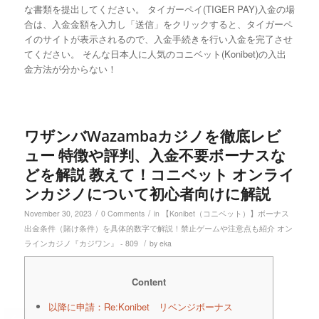
な書類を提出してください。 タイガーペイ(TIGER PAY)入金の場
合は、入金金額を入力し「送信」をクリックすると、タイガーペ
イのサイトが表示されるので、入金手続きを行い入金を完了させ
てください。 そんな日本人に人気のコニベット(Konibet)の入出
金方法が分からない！
ワザンバWazambaカジノを徹底レビ
ュー 特徴や評判、入金不要ボーナスな
どを解説 教えて！コニベット オンライ
ンカジノについて初心者向けに解説
/
/
November 30, 2023
0 Comments
in
【Konibet（コニベット）】ボーナス
出金条件（賭け条件）を具体的数字で解説！禁止ゲームや注意点も紹介 オン
/
ラインカジノ『カジワン』 - 809
by
eka
Content
以降に申請：Re:Konibet リベンジボーナス