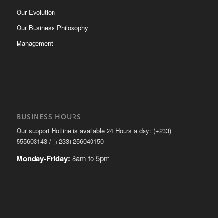
Our Evolution
Our Business Philosophy
Management
BUSINESS HOURS
Our support Hotline is available 24 Hours a day: (+233)
555603143 / (+233) 256040150
Monday-Friday:
8am to 5pm