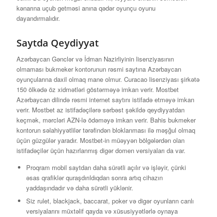
kənarına uçub getməsi anına qədər oyunçu oyunu
dayandırmalıdır.
Saytda Qeydiyyat
Azərbaycan Gənclər və İdman Nazirliyinin lisenziyasının
olmaması bukmeker kontorunun rəsmi saytına Azərbaycan
oyunçularına daxil olmaq mane olmur. Curacao lisenziyası şirkətə
150 ölkədə öz xidmətləri göstərməyə imkan verir. Mostbet
Azərbaycan dilində rəsmi internet saytını istifadə etməyə imkan
verir. Mostbet az istifadəçilərə sərbəst şəkildə qeydiyyatdan
keçmək, mərcləri AZN-lə ödəməyə imkan verir. Bahis bukmeker
kontorun səlahiyyətlilər tərəfindən bloklanması ilə məşğul olmaq
üçün güzgülər yaradır. Mostbet-in müəyyən bölgələrdən olan
istifadəçilər üçün hazırlanmış digər domen versiyaları da var.
Proqram mobil saytdan daha sürətli açılır və işləyir, çünki
əsas qrafiklər quraşdırıldıqdan sonra artıq cihazın
yaddaşındadır və daha sürətli yüklənir.
Siz rulet, blackjack, baccarat, poker və digər oyunların canlı
versiyalarını müxtəlif qayda və xüsusiyyətlərlə oynaya