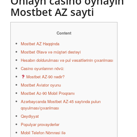
Onlayn casino oynayın
Mostbet AZ sayti
Content
Mostbet AZ Haqqinda
Mostbet Əlavə və müştəri dəstəyi
Hesabın doldurulması və pul vəsaitlərinin çıxarılması
Casino oyunlarının növü:
Mostbet AZ-90 nədir?
Mostbet Aviator oyunu
Mostbet Az-90 Mobil Proqramı
Azərbaycanda Mostbet AZ-45 saytında pulun
qoyulması/çıxarılması
Qeydiyyat
Populyar provayderlər
Mobil Telefon Nömrəsi ilə