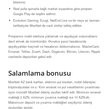
bilərsiniz.
Real pulla qumarla bağlı market siyasətinə görə proqram
Google Play-də təqdim edilmir.
Evolution Gaming, Ezugi, NetEnd Live və bir neçə az tanınan
tərtibatçılar Mostbet-də canlı slotlar tətbiq ediblər.
Proqramını mobil telefona yükləmək və qeydiyyat məlumatlarını
daxil etmək də mümkündür. Əvvəlcə şəxsi hesabınızda
qeydiyyatdan keçməli və hesabınızı doldurmalısınız. MasterCard,
Emanat, Tether, Zcash, Dash, Dogecoin, Bitcoin, Litecoin, Ripple
vasitəsilə depozitləri gəbul edir .
Salamlama bonusu
Mostbet AZ bank kartları, elektron pul kisələri, mobil ödənişlər,
kriptovalyutalar və s. Kimi əmanət və pul vəsaitlərinin çıxarılması
üçün müxtəlif Mostbet ödəniş üsulları təklif edir. Minimum əmanət
məbləği 2 AZN, minimum çıxarma məbləği isə 10 AZN-dir.
Maksimum depozit və çıxarma məbləğləri seçdiyiniz ödəniş
üsulundan asılıdır.