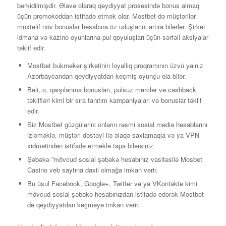
bərkidilmişdir. Əlavə olaraq qeydiyyat prosesində bonus almaq
üçün promokoddan istifadə etmək olar. Mostbet-də müştərilər
müxtəlif növ bonuslar hesabına öz uduşlarını artıra bilərlər. Şirkət
idmana və kazino oyunlarına pul qoyuluşları üçün sərfəli aksiyalar
təklif edir.
Mostbet bukmeker şirkətinin loyallıq proqramının üzvü yalnız
Azərbaycandan qeydiyyatdan keçmiş oyunçu ola bilər.
Bəli, o, qarşılanma bonusları, pulsuz mərclər və cashback
təklifləri kimi bir sıra tanıtım kampaniyaları və bonuslar təklif
edir.
Siz Mostbet güzgülərini onların rəsmi sosial media hesablarını
izləməklə, müştəri dəstəyi ilə əlaqə saxlamaqla və ya VPN
xidmətindən istifadə etməklə tapa bilərsiniz.
Şəbəkə ”mövcud sosial şəbəkə hesabınız vasitəsilə Mosbet
Casino veb saytına daxil olmağa imkan verir.
Bu üsul Facebook, Google+, Twitter və ya VKontakte kimi
mövcud sosial şəbəkə hesabınızdan istifadə edərək Mostbet-
də qeydiyyatdan keçməyə imkan verir.