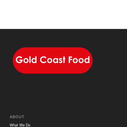
ABOUT
What We Do