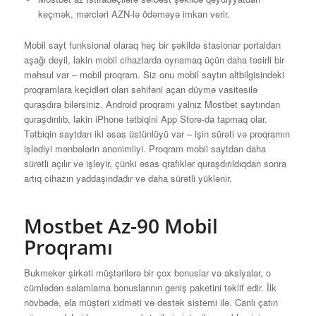
keçmək, mərcləri AZN-lə ödəməyə imkan verir.
Mobil sayt funksional olaraq heç bir şəkildə stasionar portaldan
aşağı deyil, lakin mobil cihazlarda oynamaq üçün daha təsirli bir
məhsul var – mobil proqram. Siz onu mobil saytın altbilgisindəki
proqramlara keçidləri olan səhifəni açan düymə vasitəsilə
quraşdıra bilərsiniz. Android proqramı yalnız Mostbet saytından
quraşdırılıb, lakin iPhone tətbiqini App Store-da tapmaq olar.
Tətbiqin saytdan iki əsas üstünlüyü var – işin sürəti və proqramın
işlədiyi mənbələrin anonimliyi. Proqram mobil saytdan daha
sürətli açılır və işləyir, çünki əsas qrafiklər quraşdırıldıqdan sonra
artıq cihazın yaddaşındadır və daha sürətli yüklənir.
Mostbet Az-90 Mobil
Proqramı
Bukmeker şirkəti müştərilərə bir çox bonuslar və aksiyalar, o
cümlədən salamlama bonuslarının geniş paketini təklif edir. İlk
növbədə, əla müştəri xidməti və dəstək sistemi ilə. Canlı çatın