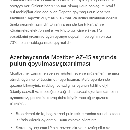
səviyyə var. Onların hər birinə nail olmaq üçün bahisçi müxtəlif
pul məbləğləri əldə edə bilər. Depozit qoymaq üçün Mostbet
saytında “Depozit” düyməsini sıxmalı və açılan siyahıdan ödəniş
üsulu seçmək lazımdır. Onların arasında bank kartları və
köçürmələr, elektron pullar və kripto pul kisələri var. Pul
vəsaitlərini çıxarmaq üçün oyunçu depozit məbləğinin ən azı
70%-i olan məbləğə mərc qoymalıdır.
Azərbaycanda Mostbet AZ-45 saytında
pulun qoyulması/çıxarılması
Mostbet hər zaman əlavə səy göstərməyə və müştəriləri məmnun
etmək üçün həllər təqdim etməyə hazırdır. Mərc oyunlarında
qazana biləcəyiniz məbləğ, oynadığınız oyunun təklif etdiyi
ödəniş cədvəli və məbləğlərə bağlıdır. Jackpot oyunlarından birini
oynarsanız, potensial olaraq daha böyük məbləğlər qazana
bilərsiniz.
Bu o deməkdir ki, heç bir real pula risk etmədən virtual puldan
istifadə edərək əylənmək üçün oynaya bilərsiniz.
Sistem oyunçunun IP-sini nəzərə alır və müvafiq ölkə və