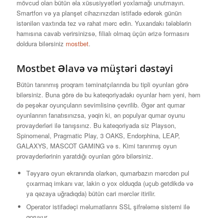
mövcud olan bütün əla xüsusiyyətləri yoxlamağı unutmayın.
Smartfon və ya planşet cihazınızdan istifadə edərək günün
istənilən vaxtında tez və rahat mərc edin. Yuxarıdakı tələblərin
hamısına cavab verirsinizsə, filialı olmaq üçün ərizə formasını
doldura bilərsiniz
mostbet
.
Mostbet Əlavə və müştəri dəstəyi
Bütün tanınmış proqram təminatçılarında bu tipli oyunları görə
bilərsiniz. Buna görə də bu kateqoriyadakı oyunlar həm yeni, həm
də peşəkar oyunçuların sevimlisinə çevrilib. Əgər arıt qumar
oyunlarının fanatısınızsa, yəqin ki, ən populyar qumar oyunu
provayderləri ilə tanışsınız. Bu kateqoriyada siz Playson,
Spinomenal, Pragmatic Play, 3 OAKS, Endorphina, LEAP,
GALAXYS, MASCOT GAMING və s. Kimi tanınmış oyun
provayderlərinin yaratdığı oyunları görə bilərsiniz.
Təyyarə oyun ekranında olarkən, qumarbazın mərcdən pul
çıxarmaq imkanı var, lakin o yox olduqda (uçub getdikdə və
ya qəzaya uğradıqda) bütün cari mərclər itirilir.
Operator istifadəçi məlumatlarını SSL şifrələmə sistemi ilə
qoruyur.