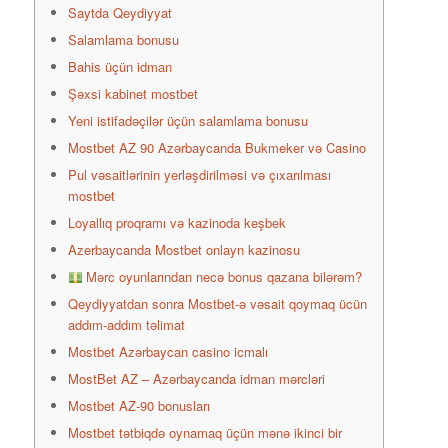
Saytda Qeydiyyat
Salamlama bonusu
Bahis üçün idman
Şəxsi kabinet mostbet
Yeni istifadəçilər üçün salamlama bonusu
Mostbet AZ 90 Azərbaycanda Bukmeker və Casino
Pul vəsaitlərinin yerləşdirilməsi və çıxarılması
mostbet
Loyallıq proqramı və kazinoda keşbek
Azerbaycanda Mostbet onlayn kazinosu
Mərc oyunlarından necə bonus qazana bilərəm?
Qeydiyyatdan sonra Mostbet-ə vəsait qoymaq ücün
addım-addım təlimat
Mostbet Azərbaycan casino icmalı
MostBet AZ – Azərbaycanda idman mərcləri
Mostbet AZ-90 bonusları
Mostbet tətbiqdə oynamaq üçün mənə ikinci bir