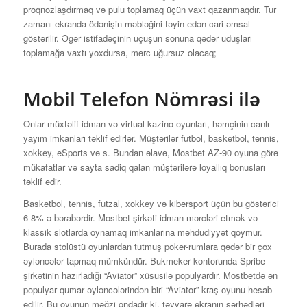
proqnozlaşdırmaq və pulu toplamaq üçün vaxt qazanmaqdır. Tur
zamanı ekranda ödənişin məbləğini təyin edən cari əmsal
göstərilir. Əgər istifadəçinin uçuşun sonuna qədər uduşları
toplamağa vaxtı yoxdursa, mərc uğursuz olacaq;
Mobil Telefon Nömrəsi ilə
Onlar müxtəlif idman və virtual kazino oyunları, həmçinin canlı
yayım imkanları təklif edirlər. Müştərilər futbol, basketbol, tennis,
xokkey, eSports və s. Bundan əlavə, Mostbet AZ-90 oyuna görə
mükafatlar və sayta sadiq qalan müştərilərə loyallıq bonusları
təklif edir.
Basketbol, tennis, futzal, xokkey və kibersport üçün bu göstərici
6-8%-ə bərabərdir. Mostbet şirkəti idman mərcləri etmək və
klassik slotlarda oynamaq imkanlarına məhdudiyyət qoymur.
Burada stolüstü oyunlardan tutmuş poker-rumlara qədər bir çox
əyləncələr tapmaq mümkündür. Bukmeker kontorunda Spribe
şirkətinin hazırladığı “Aviator” xüsusilə populyardır. Mostbetdə ən
populyar qumar əyləncələrindən biri “Aviator” kraş-oyunu hesab
edilir. Bu oyunun məğzi ondadır ki, təyyarə ekranın sərhədləri