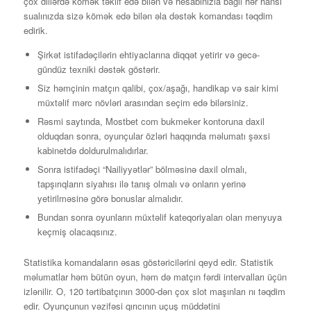
çox dillərdə kömək təklif edə bilən və hesabınızla bağlı hər hansı
sualınızda sizə kömək edə bilən əla dəstək komandası təqdim
edirik.
Şirkət istifadəçilərin ehtiyaclarına diqqət yetirir və gecə-
gündüz texniki dəstək göstərir.
Siz həmçinin matçın qalibi, çox/aşağı, handikap və sair kimi
müxtəlif mərc növləri arasından seçim edə bilərsiniz.
Rəsmi saytında, Mostbet com bukmeker kontoruna daxil
olduqdan sonra, oyunçular özləri haqqında məlumatı şəxsi
kabinetdə doldurulmalıdırlar.
Sonra istifadəçi “Nailiyyətlər” bölməsinə daxil olmalı,
tapşırıqların siyahısı ilə tanış olmalı və onların yerinə
yetirilməsinə görə bonuslar almalıdır.
Bundan sonra oyunların müxtəlif kateqoriyaları olan menyuya
keçmiş olacaqsınız.
Statistika komandaların əsas göstəricilərini qeyd edir. Statistik
məlumatlar həm bütün oyun, həm də matçın fərdi intervalları üçün
izlənilir. O, 120 tərtibatçının 3000-dən çox slot maşınları nı təqdim
edir. Oyunçunun vəzifəsi qırıcının uçuş müddətini