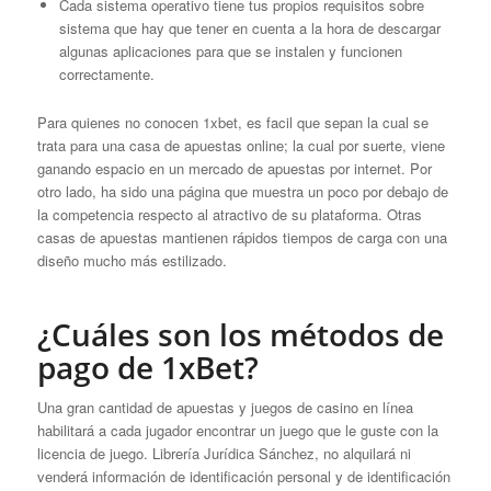
Cada sistema operativo tiene tus propios requisitos sobre
sistema que hay que tener en cuenta a la hora de descargar
algunas aplicaciones para que se instalen y funcionen
correctamente.
Para quienes no conocen 1xbet, es facil que sepan la cual se
trata para una casa de apuestas online; la cual por suerte, viene
ganando espacio en un mercado de apuestas por internet. Por
otro lado, ha sido una página que muestra un poco por debajo de
la competencia respecto al atractivo de su plataforma. Otras
casas de apuestas mantienen rápidos tiempos de carga con una
diseño mucho más estilizado.
¿Cuáles son los métodos de
pago de 1xBet?
Una gran cantidad de apuestas y juegos de casino en línea
habilitará a cada jugador encontrar un juego que le guste con la
licencia de juego. Librería Jurídica Sánchez, no alquilará ni
venderá información de identificación personal y de identificación