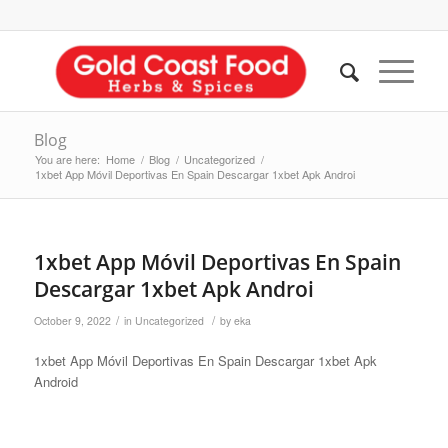
Blog
You are here:
Home
/
Blog
/
Uncategorized
/
1xbet App Móvil Deportivas En Spain Descargar 1xbet Apk Androi
1xbet App Móvil Deportivas En Spain
Descargar 1xbet Apk Androi
/
/
October 9, 2022
in
Uncategorized
by
eka
1xbet App Móvil Deportivas En Spain Descargar 1xbet Apk
Android