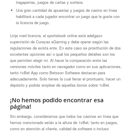
tragaperras, juegos de cartas y sorteos.
Una gran cantidad de apuestas y juegos de casino en línea
habilitará a cada jugador encontrar un juego que le guste con
la licencia de juego.
Linje med licencia, el sportsbook online está adelgazo
supervisión de Curazao eGaming y debe operar según las
regulaciones de exista ente. En este caso se prostitución de dos
excelentes opciones así o qual los pequeños detalles son los
que permiten elegir mi. Al hacer la comparación entre las
versiones móviles tanto en navegador como en sus aplicaciones,
tanto 1xBet App como Betsson Software destacan para
adecuadamente. Solo tienes la cual llenar el prontuario, hacer un
depósito y podrás emplear de aquellas bonos sobre 1xBet.
¡No hemos podido encontrar esa
página!
Sin embargo, consideramos que todos los casinos en línea que
hemos mencionado están a la altura de 1xBet; tanto en juegos,
como en atención al cliente, calidad de software o incluso