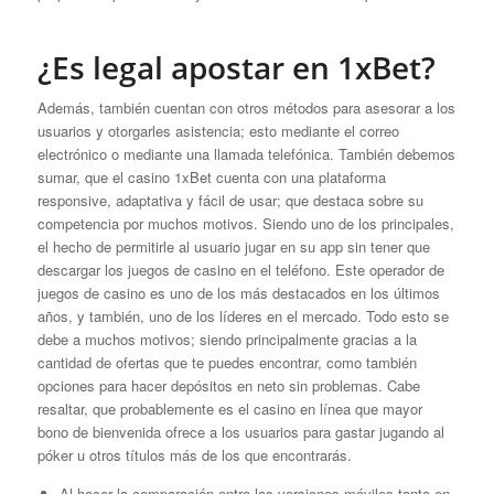
¿Es legal apostar en 1xBet?
Además, también cuentan con otros métodos para asesorar a los
usuarios y otorgarles asistencia; esto mediante el correo
electrónico o mediante una llamada telefónica. También debemos
sumar, que el casino 1xBet cuenta con una plataforma
responsive, adaptativa y fácil de usar; que destaca sobre su
competencia por muchos motivos. Siendo uno de los principales,
el hecho de permitirle al usuario jugar en su app sin tener que
descargar los juegos de casino en el teléfono. Este operador de
juegos de casino es uno de los más destacados en los últimos
años, y también, uno de los líderes en el mercado. Todo esto se
debe a muchos motivos; siendo principalmente gracias a la
cantidad de ofertas que te puedes encontrar, como también
opciones para hacer depósitos en neto sin problemas. Cabe
resaltar, que probablemente es el casino en línea que mayor
bono de bienvenida ofrece a los usuarios para gastar jugando al
póker u otros títulos más de los que encontrarás.
Al hacer la comparación entre las versiones móviles tanto en