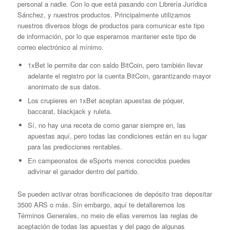
personal a nadie. Con lo que está pasando con Librería Jurídica
Sánchez, y nuestros productos. Principalmente utilizamos
nuestros diversos blogs de productos para comunicar este tipo
de información, por lo que esperamos mantener este tipo de
correo electrónico al mínimo.
1xBet le permite dar con saldo BitCoin, pero también llevar
adelante el registro por la cuenta BitCoin, garantizando mayor
anonimato de sus datos.
Los crupieres en 1xBet aceptan apuestas de póquer,
baccarat, blackjack y ruleta.
Sí, no hay una receta de como ganar siempre en, las
apuestas aquí, pero todas las condiciones están en su lugar
para las predicciones rentables.
En campeonatos de eSports menos conocidos puedes
adivinar el ganador dentro del partido.
Se pueden activar otras bonificaciones de depósito tras depositar
3500 ARS o más. Sin embargo, aquí te detallaremos los
Términos Generales, no meio de ellas veremos las reglas de
aceptación de todas las apuestas y del pago de algunas