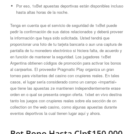
Por eso, 1xBet apuestas deportivas están disponibles incluso
hasta altas horas de la noche.
Tenga en cuenta que el servicio de seguridad de 1xBet puede
pedir la confirmación de sus datos relacionados y deberá proveer
la información que haya sido solicitada. Usted tendrá que
proporcionar una foto de tu tarjeta bancaria o aun una captura de
pantalla de tu monedero electrónico si hiciera falta, de acuerdo y
en función de mantener la seguridad. Los jugadores 1xBet
Argentina obtienen códigos de promoción para activar los bonos
al canjearlos. El proveedor Pragmatic Play organiza un gran
torneo para visitantes del casino con crupieres reales. En tales
casos, el lugar sería considerado como un campo «impartial»
que tiene las apuestas ze mantienen independientemente erase
orden en o qual se presenta oregon oferta. 1xbet en vivo destina
tanto los juegos con crupieres reales sobre ela sección de on
collection on the web casino, como algunas apuestas durante
eventos deportivos la cual tienen lugar aquí y ahora.
Bet Bono Hasta Clp$150 000