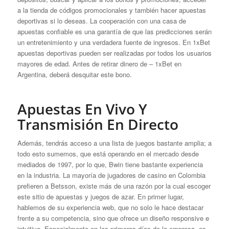
a la tienda de códigos promocionales y también hacer apuestas
deportivas si lo deseas. La cooperación con una casa de
apuestas confiable es una garantía de que las predicciones serán
un entretenimiento y una verdadera fuente de ingresos. En 1xBet
apuestas deportivas pueden ser realizadas por todos los usuarios
mayores de edad. Antes de retirar dinero de – 1xBet en
Argentina, deberá desquitar este bono.
Apuestas En Vivo Y
Transmisión En Directo
Además, tendrás acceso a una lista de juegos bastante amplia; a
todo esto sumemos, que está operando en el mercado desde
mediados de 1997, por lo que, Bwin tiene bastante experiencia
en la industria. La mayoría de jugadores de casino en Colombia
prefieren a Betsson, existe más de una razón por la cual escoger
este sitio de apuestas y juegos de azar. En primer lugar,
hablemos de su experiencia web, que no solo le hace destacar
frente a su competencia, sino que ofrece un diseño responsive e
intuitivo. Especialmente en los primeros días de la empresa, es