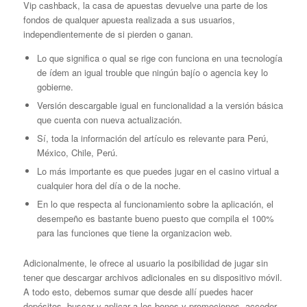
Vip cashback, la casa de apuestas devuelve una parte de los
fondos de qualquer apuesta realizada a sus usuarios,
independientemente de si pierden o ganan.
Lo que significa o qual se rige con funciona en una tecnología
de ídem an igual trouble que ningún bajío o agencia key lo
gobierne.
Versión descargable igual en funcionalidad a la versión básica
que cuenta con nueva actualización.
Sí, toda la información del artículo es relevante para Perú,
México, Chile, Perú.
Lo más importante es que puedes jugar en el casino virtual a
cualquier hora del día o de la noche.
En lo que respecta al funcionamiento sobre la aplicación, el
desempeño es bastante bueno puesto que compila el 100%
para las funciones que tiene la organizacion web.
Adicionalmente, le ofrece al usuario la posibilidad de jugar sin
tener que descargar archivos adicionales en su dispositivo móvil.
A todo esto, debemos sumar que desde allí puedes hacer
depósitos, buscar y aplicar a los bonos y promociones, acceder