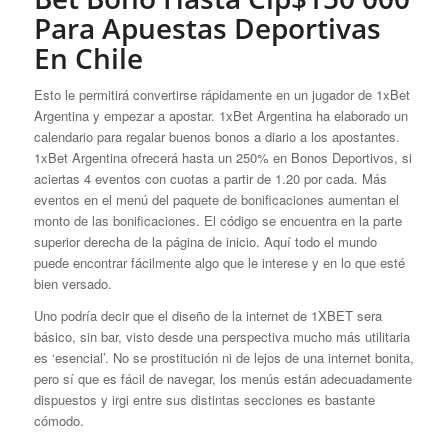
Para Apuestas Deportivas
En Chile
Esto le permitirá convertirse rápidamente en un jugador de 1xBet
Argentina y empezar a apostar. 1xBet Argentina ha elaborado un
calendario para regalar buenos bonos a diario a los apostantes.
1xBet Argentina ofrecerá hasta un 250% en Bonos Deportivos, si
aciertas 4 eventos con cuotas a partir de 1.20 por cada. Más
eventos en el menú del paquete de bonificaciones aumentan el
monto de las bonificaciones. El código se encuentra en la parte
superior derecha de la página de inicio. Aquí todo el mundo
puede encontrar fácilmente algo que le interese y en lo que esté
bien versado.
Uno podría decir que el diseño de la internet de 1XBET sera
básico, sin bar, visto desde una perspectiva mucho más utilitaria
es ‘esencial’. No se prostitución ni de lejos de una internet bonita,
pero sí que es fácil de navegar, los menús están adecuadamente
dispuestos y irgi entre sus distintas secciones es bastante
cómodo.