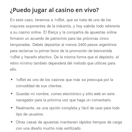
¿Puedo jugar al casino en vivo?
En este caso, tenemos a 1xBet, que se trata de uno de los
mayores exponentes de la industria, y hoy sabrás todo referente
a su casino online. El Barça y la compañía de apuestas online
firmaron un acuerdo de patrocinio para las próximas cinco
temporadas. Debés depositar al menos 2400 pesos argentinos
para reclamar tu primer bono de la promoción de bienvenida
1xBet y hacerlo efectivo. De la misma forma que el depósito, el
retiro mínimo también dependerá del método que utilices para
ello.
1xBet es uno de los casinos que más se preocupa por la
comodidad de sus clientes.
Guardar mi nombre, correo electrónico y sitio web en este
navegador para la próxima vez que haga un comentario.
Realmente, es una opción completa y fácil de usar para todo
tipo de usuarios.
Otras casas de apuestas mantienen rápidos tiempos de carga
con una diseño mucho más estilizado.