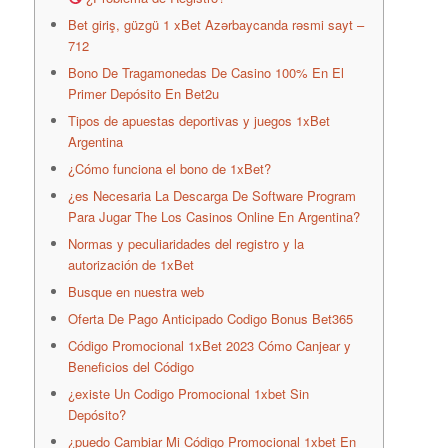
Bet giriş, güzgü 1 xBet Azərbaycanda rəsmi sayt –
712
Bono De Tragamonedas De Casino 100% En El
Primer Depósito En Bet2u
Tipos de apuestas deportivas y juegos 1xBet
Argentina
¿Cómo funciona el bono de 1xBet?
¿es Necesaria La Descarga De Software Program
Para Jugar The Los Casinos Online En Argentina?
Normas y peculiaridades del registro y la
autorización de 1xBet
Busque en nuestra web
Oferta De Pago Anticipado Codigo Bonus Bet365
Código Promocional 1xBet 2023 Cómo Canjear y
Beneficios del Código
¿existe Un Codigo Promocional 1xbet Sin
Depósito?
¿puedo Cambiar Mi Código Promocional 1xbet En