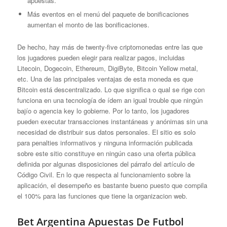
apuestas.
Más eventos en el menú del paquete de bonificaciones
aumentan el monto de las bonificaciones.
De hecho, hay más de twenty-five criptomonedas entre las que
los jugadores pueden elegir para realizar pagos, incluidas
Litecoin, Dogecoin, Ethereum, DigiByte, Bitcoin Yellow metal,
etc. Una de las principales ventajas de esta moneda es que
Bitcoin está descentralizado. Lo que significa o qual se rige con
funciona en una tecnología de ídem an igual trouble que ningún
bajío o agencia key lo gobierne. Por lo tanto, los jugadores
pueden executar transacciones instantáneas y anónimas sin una
necesidad de distribuir sus datos personales. El sitio es solo
para penalties informativos y ninguna información publicada
sobre este sitio constituye en ningún caso una oferta pública
definida por algunas disposiciones del párrafo del artículo de
Código Civil. En lo que respecta al funcionamiento sobre la
aplicación, el desempeño es bastante bueno puesto que compila
el 100% para las funciones que tiene la organizacion web.
Bet Argentina Apuestas De Futbol