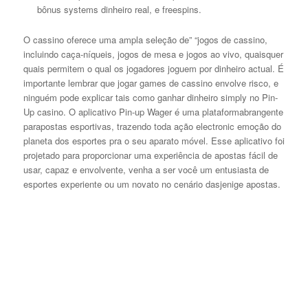
bônus systems dinheiro real, e freespins.
O cassino oferece uma ampla seleção de” “jogos de cassino,
incluindo caça-níqueis, jogos de mesa e jogos ao vivo, quaisquer
quais permitem o qual os jogadores joguem por dinheiro actual. É
importante lembrar que jogar games de cassino envolve risco, e
ninguém pode explicar tais como ganhar dinheiro simply no Pin-
Up casino. O aplicativo Pin-up Wager é uma plataformabrangente
parapostas esportivas, trazendo toda ação electronic emoção do
planeta dos esportes pra o seu aparato móvel. Esse aplicativo foi
projetado para proporcionar uma experiência de apostas fácil de
usar, capaz e envolvente, venha a ser você um entusiasta de
esportes experiente ou um novato no cenário dasjenige apostas.