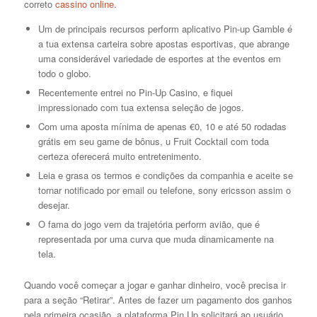
correto
cassino online
.
Um de principais recursos perform aplicativo Pin-up Gamble é
a tua extensa carteira sobre apostas esportivas, que abrange
uma considerável variedade de esportes at the eventos em
todo o globo.
Recentemente entrei no Pin-Up Casino, e fiquei
impressionado com tua extensa seleção de jogos.
Com uma aposta mínima de apenas €0, 10 e até 50 rodadas
grátis em seu game de bônus, u Fruit Cocktail com toda
certeza oferecerá muito entretenimento.
Leia e grasa os termos e condições da companhia e aceite se
tornar notificado por email ou telefone, sony ericsson assim o
desejar.
O fama do jogo vem da trajetória perform avião, que é
representada por uma curva que muda dinamicamente na
tela.
Quando você começar a jogar e ganhar dinheiro, você precisa ir
para a seção “Retirar”. Antes de fazer um pagamento dos ganhos
pela primeira ocasião, a plataforma Pin Up solicitará ao usuário