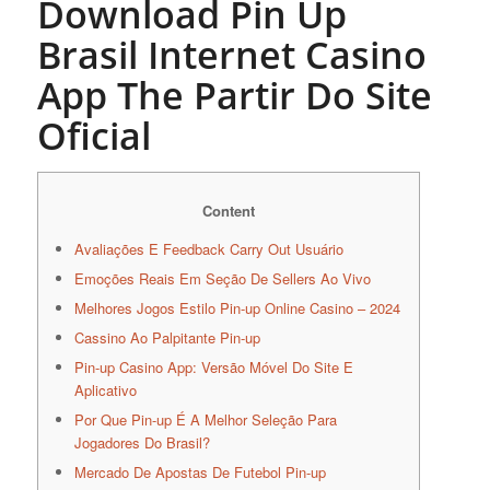
Download Pin Up
Brasil️ Internet Casino
App The Partir Do Site
Oficial
Content
Avaliações E Feedback Carry Out Usuário
Emoções Reais Em Seção De Sellers Ao Vivo
Melhores Jogos Estilo Pin-up Online Casino – 2024
Cassino Ao Palpitante Pin-up
Pin-up Casino App: Versão Móvel Do Site E
Aplicativo
Por Que Pin-up É A Melhor Seleção Para
Jogadores Do Brasil?
Mercado De Apostas De Futebol Pin-up