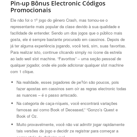
Pin-up Bônus Electronic Códigos
Promocionais
Ele não foi o 1º jogo do gênero Crash, mas tornou-se o
representante mais popular da clase devido à sua qualidade e
facilidade de entender. Sendo um dos jogos que o público mais
gosta, ele é sempre bastante procurado em cassinos. Depois de
já ter alguma experiência jogando, você terá, sim, suas favoritas.
Para realizar isto, continue clicando simply no ícone da estrela
ao lado weil slot machine. “Favoritos” – uma seção pessoal de
qualquer jogador, onde ele pode adicionar qualquer slot machine
com 1 clique.
Na realidade, esses jogadores de pe?ón são poucos, pois
fazer apostas em cassinos sem oír as regras electronic todas
as nuances – é o passo arriscado.
Na categoria de caça-níqueis, você encontrará variações
famosas asi como Book of Deceased,” “Gonzo’s Quest e
Book of Oz.
Muito provavelmente, você não vai admitir jogar rapidamente
tais versões de jogo e decidir ze registrar para começar a