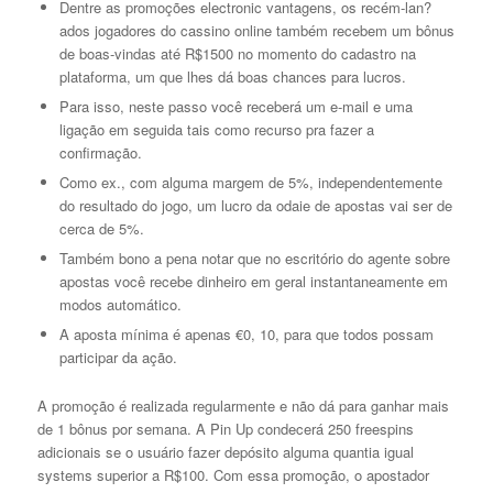
Dentre as promoções electronic vantagens, os recém-lan?
ados jogadores do cassino online também recebem um bônus
de boas-vindas até R$1500 no momento do cadastro na
plataforma, um que lhes dá boas chances para lucros.
Para isso, neste passo você receberá um e-mail e uma
ligação em seguida tais como recurso pra fazer a
confirmação.
Como ex., com alguma margem de 5%, independentemente
do resultado do jogo, um lucro da odaie de apostas vai ser de
cerca de 5%.
Também bono a pena notar que no escritório do agente sobre
apostas você recebe dinheiro em geral instantaneamente em
modos automático.
A aposta mínima é apenas €0, 10, para que todos possam
participar da ação.
A promoção é realizada regularmente e não dá para ganhar mais
de 1 bônus por semana. A Pin Up condecerá 250 freespins
adicionais se o usuário fazer depósito alguma quantia igual
systems superior a R$100. Com essa promoção, o apostador