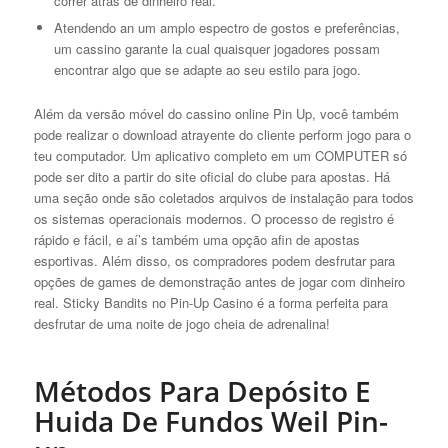
correr atrás de dinheiro real.
Atendendo an um amplo espectro de gostos e preferências,
um cassino garante la cual quaisquer jogadores possam
encontrar algo que se adapte ao seu estilo para jogo.
Além da versão móvel do cassino online Pin Up, você também
pode realizar o download atrayente do cliente perform jogo para o
teu computador. Um aplicativo completo em um COMPUTER só
pode ser dito a partir do site oficial do clube para apostas. Há
uma seção onde são coletados arquivos de instalação para todos
os sistemas operacionais modernos. O processo de registro é
rápido e fácil, e aí’s também uma opção afin de apostas
esportivas. Além disso, os compradores podem desfrutar para
opções de games de demonstração antes de jogar com dinheiro
real. Sticky Bandits no Pin-Up Casino é a forma perfeita para
desfrutar de uma noite de jogo cheia de adrenalina!
Métodos Para Depósito E
Huida De Fundos Weil Pin-