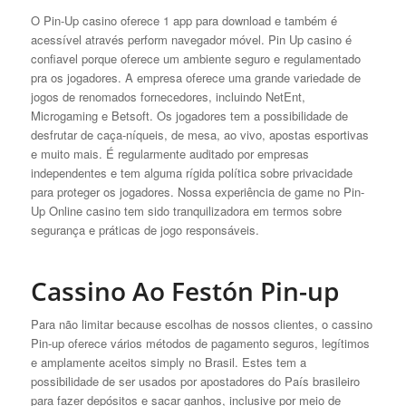
O Pin-Up casino oferece 1 app para download e também é
acessível através perform navegador móvel. Pin Up casino é
confiavel porque oferece um ambiente seguro e regulamentado
pra os jogadores. A empresa oferece uma grande variedade de
jogos de renomados fornecedores, incluindo NetEnt,
Microgaming e Betsoft. Os jogadores tem a possibilidade de
desfrutar de caça-níqueis, de mesa, ao vivo, apostas esportivas
e muito mais. É regularmente auditado por empresas
independentes e tem alguma rígida política sobre privacidade
para proteger os jogadores. Nossa experiência de game no Pin-
Up Online casino tem sido tranquilizadora em termos sobre
segurança e práticas de jogo responsáveis.
Cassino Ao Festón Pin-up
Para não limitar because escolhas de nossos clientes, o cassino
Pin-up oferece vários métodos de pagamento seguros, legítimos
e amplamente aceitos simply no Brasil. Estes tem a
possibilidade de ser usados ​​por apostadores do País brasileiro
para fazer depósitos e sacar ganhos, inclusive por meio de