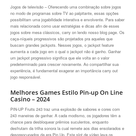
Jogos de televisão – Oferecendo uma combinação sobre jogos
no modo de programas sobre TV ao palpitante, essas opções
possibilitam uma jogabilidade interativa e envolvente. Para saber
mais relacionada como usar estratégias e dicas afin de esses
jogos sobre mesa clássicos, carry on lendo nosso blog page. Os
caça-níqueis progressivos são projetados pra aqueles que
buscam grandes jackpots. Nesses jogos, o jackpot feature
aumenta a cada jogo em o qual o jackpot não é ganho. Ganhar
um jackpot progressivo significa que ele volta an o valor
predeterminado para crescer novamente. Ao compartilhar sua
experiência, é fundamental exagerar an importância carry out
jogo responsável.
Melhores Games Estilo Pin-up On Line
Casino – 2024
PIN-UP Fruits 243 traz uma explosão de sabores e cores com
243 maneiras de ganhar. A cada modismo, os jogadores têm a
chance para desbloquear prêmios suculentos, enquanto
desfrutam da trilha sonora la cual remete aos dias ensolarados e
despreocupados da era Pin Up. Este slot de vídeo leva os