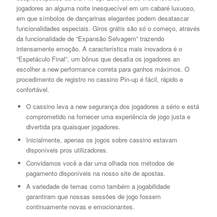
jogadores an alguma noite inesquecível em um cabaré luxuoso,
em que símbolos de dançarinas elegantes podem desatascar
funcionalidades especiais. Giros grátis são só o começo, através
da funcionalidade de “Expansão Selvagem” trazendo
intensamente emoção. A característica mais inovadora é o
“Espetáculo Final”, um bônus que desafia os jogadores an
escolher a new performance correta para ganhos máximos. O
procedimento de registro no cassino Pin-up é fácil, rápido e
confortável.
O cassino leva a new segurança dos jogadores a sério e está
comprometido na fornecer uma experiência de jogo justa e
divertida pra quaisquer jogadores.
Inicialmente, apenas os jogos sobre cassino estavam
disponíveis pros utilizadores.
Convidamos você a dar uma olhada nos métodos de
pagamento disponíveis na nosso site de apostas.
A variedade de temas como também a jogabilidade
garantiram que nossas sessões de jogo fossem
continuamente novas e emocionantes.