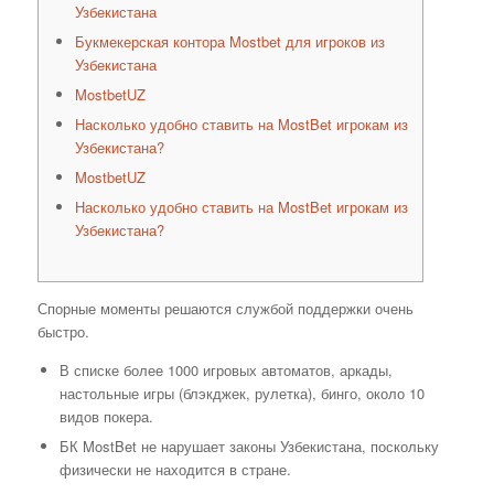
Узбекистана
Букмекерская контора Mostbet для игроков из
Узбекистана
MostbetUZ
Насколько удобно ставить на MostBet игрокам из
Узбекистана?
MostbetUZ
Насколько удобно ставить на MostBet игрокам из
Узбекистана?
Спорные моменты решаются службой поддержки очень
быстро.
В списке более 1000 игровых автоматов, аркады,
настольные игры (блэкджек, рулетка), бинго, около 10
видов покера.
БК MostBet не нарушает законы Узбекистана, поскольку
физически не находится в стране.