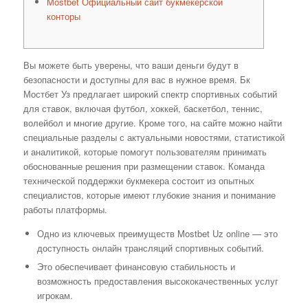
Mostbet Официальный сайт букмекерской
конторы
Вы можете быть уверены, что ваши деньги будут в
безопасности и доступны для вас в нужное время. Бк
Мостбет Уз предлагает широкий спектр спортивных событий
для ставок, включая футбол, хоккей, баскетбол, теннис,
волейбол и многие другие. Кроме того, на сайте можно найти
специальные разделы с актуальными новостями, статистикой
и аналитикой, которые помогут пользователям принимать
обоснованные решения при размещении ставок. Команда
технической поддержки букмекера состоит из опытных
специалистов, которые имеют глубокие знания и понимание
работы платформы.
Одно из ключевых преимуществ Mostbet Uz online — это
доступность онлайн трансляций спортивных событий.
Это обеспечивает финансовую стабильность и
возможность предоставления высококачественных услуг
игрокам.