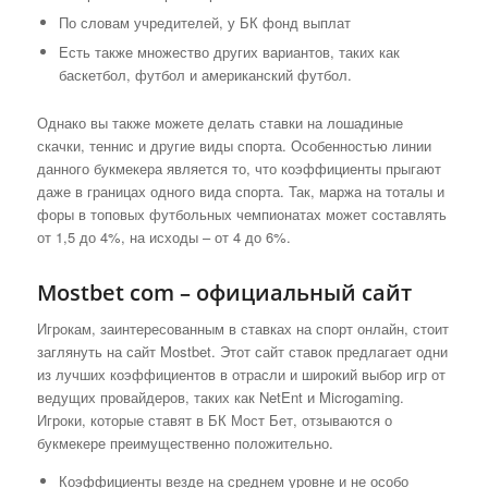
По словам учредителей, у БК фонд выплат
Есть также множество других вариантов, таких как
баскетбол, футбол и американский футбол.
Однако вы также можете делать ставки на лошадиные
скачки, теннис и другие виды спорта. Особенностью линии
данного букмекера является то, что коэффициенты прыгают
даже в границах одного вида спорта. Так, маржа на тоталы и
форы в топовых футбольных чемпионатах может составлять
от 1,5 до 4%, на исходы – от 4 до 6%.
Mostbet com – официальный сайт
Игрокам, заинтересованным в ставках на спорт онлайн, стоит
заглянуть на сайт Mostbet. Этот сайт ставок предлагает одни
из лучших коэффициентов в отрасли и широкий выбор игр от
ведущих провайдеров, таких как NetEnt и Microgaming.
Игроки, которые ставят в БК Мост Бет, отзываются о
букмекере преимущественно положительно.
Коэффициенты везде на среднем уровне и не особо