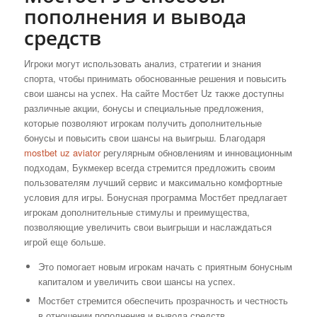
пополнения и вывода
средств
Игроки могут использовать анализ, стратегии и знания
спорта, чтобы принимать обоснованные решения и повысить
свои шансы на успех. На сайте Мостбет Uz также доступны
различные акции, бонусы и специальные предложения,
которые позволяют игрокам получить дополнительные
бонусы и повысить свои шансы на выигрыш. Благодаря
mostbet uz aviator
регулярным обновлениям и инновационным
подходам, Букмекер всегда стремится предложить своим
пользователям лучший сервис и максимально комфортные
условия для игры. Бонусная программа Мостбет предлагает
игрокам дополнительные стимулы и преимущества,
позволяющие увеличить свои выигрыши и наслаждаться
игрой еще больше.
Это помогает новым игрокам начать с приятным бонусным
капиталом и увеличить свои шансы на успех.
Мостбет стремится обеспечить прозрачность и честность
в отношении пополнения и вывода средств.