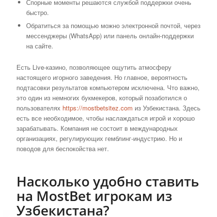
Спорные моменты решаются службой поддержки очень
быстро.
Обратиться за помощью можно электронной почтой, через
мессенджеры (WhatsApp) или панель онлайн-поддержки
на сайте.
Есть Live-казино, позволяющее ощутить атмосферу
настоящего игорного заведения. Но главное, вероятность
подтасовки результатов компьютером исключена. Что важно,
это один из немногих букмекеров, который позаботился о
пользователях
https://mostbetsitez.com
из Узбекистана. Здесь
есть все необходимое, чтобы наслаждаться игрой и хорошо
зарабатывать. Компания не состоит в международных
организациях, регулирующих гемблинг-индустрию. Но и
поводов для беспокойства нет.
Насколько удобно ставить
на MostBet игрокам из
Узбекистана?