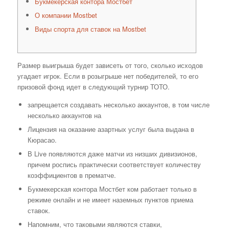
Букмекерская контора Мостбет
О компании Mostbet
Виды спорта для ставок на Mostbet
Размер выигрыша будет зависеть от того, сколько исходов
угадает игрок. Если в розыгрыше нет победителей, то его
призовой фонд идет в следующий турнир ТОТО.
запрещается создавать несколько аккаунтов, в том числе
несколько аккаунтов на
Лицензия на оказание азартных услуг была выдана в
Кюрасао.
В Live появляются даже матчи из низших дивизионов,
причем роспись практически соответствует количеству
коэффициентов в прематче.
Букмекерская контора Мостбет ком работает только в
режиме онлайн и не имеет наземных пунктов приема
ставок.
Напомним, что таковыми являются ставки,