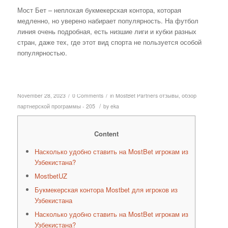
Мост Бет – неплохая букмекерская контора, которая
медленно, но уверено набирает популярность. На футбол
линия очень подробная, есть низшие лиги и кубки разных
стран, даже тех, где этот вид спорта не пользуется особой
популярностью.
/
/
November 28, 2023
0 Comments
in
MostBet Partners отзывы, обзор
/
партнерской программы - 205
by
eka
Content
Насколько удобно ставить на MostBet игрокам из
Узбекистана?
MostbetUZ
Букмекерская контора Mostbet для игроков из
Узбекистана
Насколько удобно ставить на MostBet игрокам из
Узбекистана?