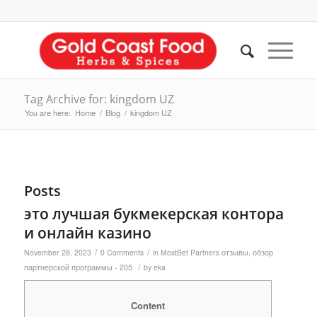
Tag Archive for: kingdom UZ
You are here:
Home
/
Blog
/
kingdom UZ
Posts
это лучшая букмекерская контора
и онлайн казино
/
/
November 28, 2023
0 Comments
in
MostBet Partners отзывы, обзор
/
партнерской программы - 205
by
eka
Content