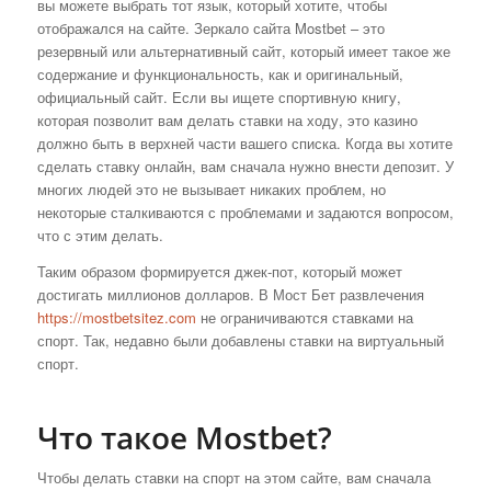
вы можете выбрать тот язык, который хотите, чтобы
отображался на сайте. Зеркало сайта Mostbet – это
резервный или альтернативный сайт, который имеет такое же
содержание и функциональность, как и оригинальный,
официальный сайт. Если вы ищете спортивную книгу,
которая позволит вам делать ставки на ходу, это казино
должно быть в верхней части вашего списка. Когда вы хотите
сделать ставку онлайн, вам сначала нужно внести депозит. У
многих людей это не вызывает никаких проблем, но
некоторые сталкиваются с проблемами и задаются вопросом,
что с этим делать.
Таким образом формируется джек-пот, который может
достигать миллионов долларов. В Мост Бет развлечения
https://mostbetsitez.com
не ограничиваются ставками на
спорт. Так, недавно были добавлены ставки на виртуальный
спорт.
Что такое Mostbet?
Чтобы делать ставки на спорт на этом сайте, вам сначала