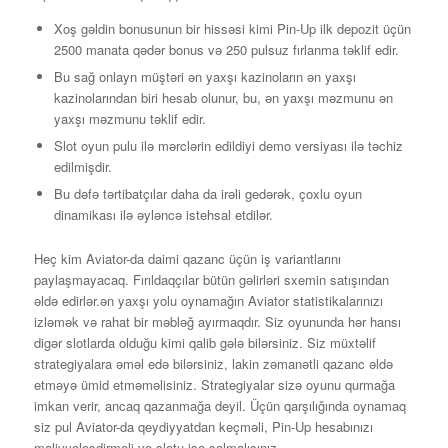
Xoş gəldin bonusunun bir hissəsi kimi Pin-Up ilk depozit üçün
2500 manata qədər bonus və 250 pulsuz fırlanma təklif edir.
Bu sağ onlayn müştəri ən yaxşı kazinoların ən yaxşı
kazinolarından biri hesab olunur, bu, ən yaxşı məzmunu ən
yaxşı məzmunu təklif edir.
Slot oyun pulu ilə mərclərin edildiyi demo versiyası ilə təchiz
edilmişdir.
Bu dəfə tərtibatçılar daha da irəli gedərək, çoxlu oyun
dinamikası ilə əyləncə istehsal etdilər.
Heç kim Aviator-da daimi qazanc üçün iş variantlarını
paylaşmayacaq. Fırıldaqçılar bütün gəlirləri sxemin satışından
əldə edirlər.ən yaxşı yolu oynamağın Aviator statistikalarınızı
izləmək və rahat bir məbləğ ayırmaqdır. Siz oyununda hər hansı
digər slotlarda olduğu kimi qalib gələ bilərsiniz. Siz müxtəlif
strategiyalara əməl edə bilərsiniz, lakin zəmanətli qazanc əldə
etməyə ümid etməməlisiniz. Strategiyalar sizə oyunu qurmağa
imkan verir, ancaq qazanmağa deyil. Üçün qarşılığında oynamaq
siz pul Aviator-da qeydiyyatdan keçməli, Pin-Up hesabınızı
maliyyələşdirməli və slotu işə salmalısınız.