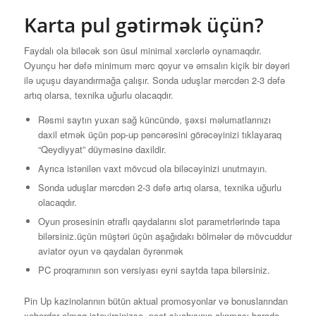
Karta pul gətirmək üçün?
Faydalı ola biləcək son üsul minimal xərclərlə oynamaqdır.
Oyunçu hər dəfə minimum mərc qoyur və əmsalın kiçik bir dəyəri
ilə uçuşu dayandırmağa çalışır. Sonda uduşlar mərcdən 2-3 dəfə
artıq olarsa, texnika uğurlu olacaqdır.
Rəsmi saytın yuxarı sağ küncündə, şəxsi məlumatlarınızı
daxil etmək üçün pop-up pəncərəsini görəcəyinizi tıklayaraq
“Qeydiyyat” düyməsinə daxildir.
Ayrıca istənilən vaxt mövcud ola biləcəyinizi unutmayın.
Sonda uduşlar mərcdən 2-3 dəfə artıq olarsa, texnika uğurlu
olacaqdır.
Oyun prosesinin ətraflı qaydalarını slot parametrlərində tapa
bilərsiniz.üçün müştəri üçün aşağıdakı bölmələr də mövcuddur
aviator oyun və qaydaları öyrənmək
PC proqramının son versiyası eyni saytda tapa bilərsiniz.
Pin Up kazinolarının bütün aktual promosyonlar və bonuslarından
xəbərdar olmaq istəyirsinizsə, poçt siyahısının alınması barədə