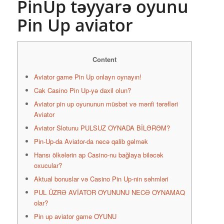
PinUp təyyarə oyunu
Pin Up aviator
Content
Aviator game Pin Up onlayn oynayın!
Cak Casino Pin Up-yə daxil olun?
Aviator pin up oyununun müsbət və mənfi tərəfləri
Aviator
Aviator Slotunu PULSUZ OYNADA BİLƏRƏM?
Pin-Up-da Aviator-da necə qalib gəlmək
Hansı ölkələrin ap Casino-nu bağlaya biləcək
oxucular?
Aktual bonuslar və Casino Pin Up-nin səhmləri
PUL ÜZRƏ AVİATOR OYUNUNU NECƏ OYNAMAQ
olar?
Pin up aviator game OYUNU