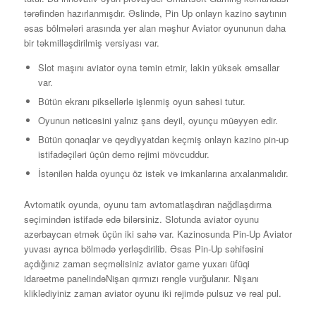
tərəfindən hazırlanmışdır. Əslində, Pin Up onlayn kazino saytının
əsas bölmələri arasında yer alan məşhur Aviator oyununun daha
bir təkmilləşdirilmiş versiyası var.
Slot maşını aviator oyna təmin etmir, lakin yüksək əmsallar
var.
Bütün ekranı piksellərlə işlənmiş oyun sahəsi tutur.
Oyunun nəticəsini yalnız şans deyil, oyunçu müəyyən edir.
Bütün qonaqlar və qeydiyyatdan keçmiş onlayn kazino pin-up
istifadəçiləri üçün demo rejimi mövcuddur.
İstənilən halda oyunçu öz istək və imkanlarına arxalanmalıdır.
Avtomatik oyunda, oyunu tam avtomatlaşdıran nağdlaşdırma
seçimindən istifadə edə bilərsiniz. Slotunda aviator oyunu
azerbaycan etmək üçün iki sahə var. Kazinosunda Pin-Up Aviator
yuvası ayrıca bölmədə yerləşdirilib. Əsas Pin-Up səhifəsini
açdığınız zaman seçməlisiniz aviator game yuxarı üfüqi
idarəetmə panelindəNişan qırmızı rənglə vurğulanır. Nişanı
kliklədiyiniz zaman aviator oyunu iki rejimdə pulsuz və real pul.