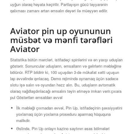
uyğun olaraq həyata keçirilir. Partlayışın gücü təyyarənin
qalxması zamanı artan əmsalın dəyəri ilə müəyyən edilir.
Aviator pin up oyununun
müsbət və mənfi tərəfləri
Aviator
Statistika bütün mərcləri, istifadəçi spinlərini və ən yaxşı uduşları
göstərir. Sonuncular uduşların, əmsalların və gəlirlərin məbləğinə
bölünür. RTP bildirir ki, 100 uçuşdan 3-də mükafat xətti uçuşun
lap əvvəlində qırılacaq. Demo rejimində oynamaq üçün sadəcə
slotu işə salın və oyundan həzz alın. Bu, uduşların avtomatik
olaraq nağdlaşdırılacağı əmsalını təyin etməyə imkan verir.çıxara
pul Göstərilən əmsaldan əvvəl
İlk məbləği çıxmadan əvvəl, Pin Up, istifadəçinin şəxsiyyətini
yoxlamaq üçün yoxlama proseduru aparmaq hüququna
malikdir.
Əslində, Pin Up onlayn kazino saytının əsas bölmələri