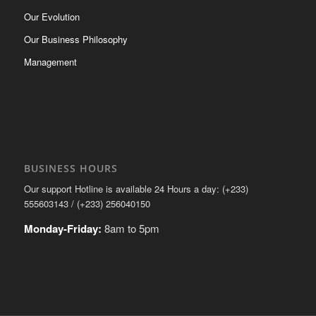
Our Evolution
Our Business Philosophy
Management
BUSINESS HOURS
Our support Hotline is available 24 Hours a day: (+233)
555603143 / (+233) 256040150
Monday-Friday:
8am to 5pm