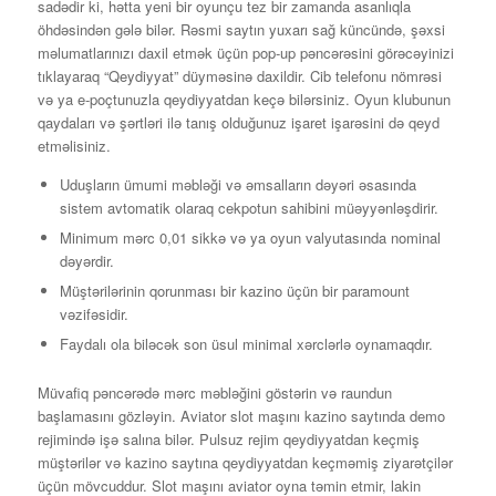
sadədir ki, hətta yeni bir oyunçu tez bir zamanda asanlıqla
öhdəsindən gələ bilər. Rəsmi saytın yuxarı sağ küncündə, şəxsi
məlumatlarınızı daxil etmək üçün pop-up pəncərəsini görəcəyinizi
tıklayaraq “Qeydiyyat” düyməsinə daxildir. Cib telefonu nömrəsi
və ya e-poçtunuzla qeydiyyatdan keçə bilərsiniz. Oyun klubunun
qaydaları və şərtləri ilə tanış olduğunuz işaret işarəsini də qeyd
etməlisiniz.
Uduşların ümumi məbləği və əmsalların dəyəri əsasında
sistem avtomatik olaraq cekpotun sahibini müəyyənləşdirir.
Minimum mərc 0,01 sikkə və ya oyun valyutasında nominal
dəyərdir.
Müştərilərinin qorunması bir kazino üçün bir paramount
vəzifəsidir.
Faydalı ola biləcək son üsul minimal xərclərlə oynamaqdır.
Müvafiq pəncərədə mərc məbləğini göstərin və raundun
başlamasını gözləyin. Aviator slot maşını kazino saytında demo
rejimində işə salına bilər. Pulsuz rejim qeydiyyatdan keçmiş
müştərilər və kazino saytına qeydiyyatdan keçməmiş ziyarətçilər
üçün mövcuddur. Slot maşını aviator oyna təmin etmir, lakin