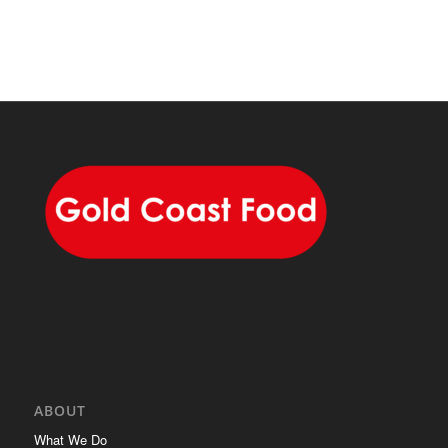
ABOUT
What We Do