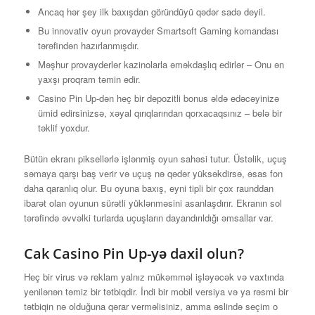
Ancaq hər şey ilk baxışdan göründüyü qədər sadə deyil.
Bu innovativ oyun provayder Smartsoft Gaming komandası
tərəfindən hazırlanmışdır.
Məşhur provayderlər kazinolarla əməkdaşlıq edirlər – Onu ən
yaxşı proqram təmin edir.
Casino Pin Up-dən heç bir depozitli bonus əldə edəcəyinizə
ümid edirsinizsə, xəyal qırıqlarından qorxacaqsınız – belə bir
təklif yoxdur.
Bütün ekranı piksellərlə işlənmiş oyun sahəsi tutur. Üstəlik, uçuş
səmaya qarşı baş verir və uçuş nə qədər yüksəkdirsə, əsas fon
daha qaranlıq olur. Bu oyuna baxış, eyni tipli bir çox raunddan
ibarət olan oyunun sürətli yüklənməsini asanlaşdırır. Ekranın sol
tərəfində əvvəlki turlarda uçuşların dayandırıldığı əmsallar var.
Cak Casino Pin Up-yə daxil olun?
Heç bir virus və reklam yalnız mükəmməl işləyəcək və vaxtında
yenilənən təmiz bir tətbiqdir. İndi bir mobil versiya və ya rəsmi bir
tətbiqin nə olduğuna qərar verməlisiniz, amma əslində seçim o