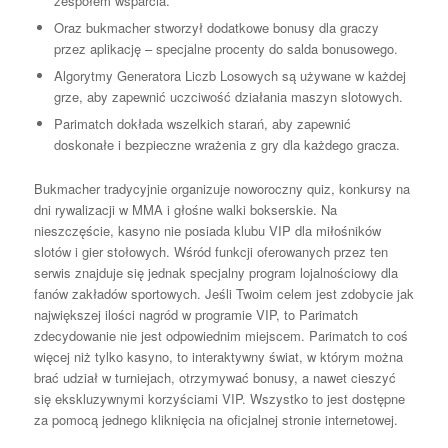
zespołem wsparcia.
Oraz bukmacher stworzył dodatkowe bonusy dla graczy
przez aplikację – specjalne procenty do salda bonusowego.
Algorytmy Generatora Liczb Losowych są używane w każdej
grze, aby zapewnić uczciwość działania maszyn slotowych.
Parimatch dokłada wszelkich starań, aby zapewnić
doskonałe i bezpieczne wrażenia z gry dla każdego gracza.
Bukmacher tradycyjnie organizuje noworoczny quiz, konkursy na
dni rywalizacji w MMA i głośne walki bokserskie. Na
nieszczęście, kasyno nie posiada klubu VIP dla miłośników
slotów i gier stołowych. Wśród funkcji oferowanych przez ten
serwis znajduje się jednak specjalny program lojalnościowy dla
fanów zakładów sportowych. Jeśli Twoim celem jest zdobycie jak
największej ilości nagród w programie VIP, to Parimatch
zdecydowanie nie jest odpowiednim miejscem. Parimatch to coś
więcej niż tylko kasyno, to interaktywny świat, w którym można
brać udział w turniejach, otrzymywać bonusy, a nawet cieszyć
się ekskluzywnymi korzyściami VIP. Wszystko to jest dostępne
za pomocą jednego kliknięcia na oficjalnej stronie internetowej.