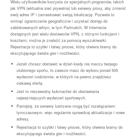
Wielu użytkowników korzysta ze specjalnych programów, takich
jak VPN (wirtualna sieć prywatna) lub serwery proxy, aby zmienić
swój adres IP i zamaskować swoją lokalizację. Pozwala to
ominąć ograniczenia geograficzne i uzyskać dostęp do
zablokowanych witryn, w tym Parimatch. W Internecie
dostępnych jest wielu dostawców VPN, z różnymi funkcjami i
kosztami, można je znaleźć za pomocą wyszukiwarki.
Rejestracja to szybki i łatwy proces, który otwiera bramy do
ekscytującego świata gier i możliwości.
Jeżeli chcesz obstawić w dzień kiedy nie meczu twojego
ulubionego sportu, to zawsze masz do wyboru ponad 500
wydarzeń codziennie, w których na pewno znajdziesz
ciekawą ofertę.
Jest to niezawodny bukmacher do obstawiania
najważniejszych wydarzeń sportowych.
Pamiętaj, że serwery lustrzane mogą być rozwiązaniem
tymczasowym, więc regularnie sprawdzaj aktualizacje i nowe
adresy.
Rejestracja to szybki i łatwy proces, który otwiera bramy do
ekscytującego świata gier i możliwości.