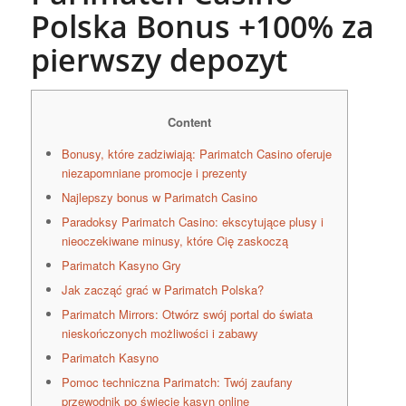
Polska Bonus +100% za
pierwszy depozyt
Content
Bonusy, które zadziwiają: Parimatch Casino oferuje
niezapomniane promocje i prezenty
Najlepszy bonus w Parimatch Casino
Paradoksy Parimatch Casino: ekscytujące plusy i
nieoczekiwane minusy, które Cię zaskoczą
Parimatch Kasyno Gry
Jak zacząć grać w Parimatch Polska?
Parimatch Mirrors: Otwórz swój portal do świata
nieskończonych możliwości i zabawy
Parimatch Kasyno
Pomoc techniczna Parimatch: Twój zaufany
przewodnik po świecie kasyn online