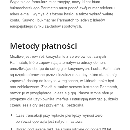
Wypełniając formularz rejestracyjny, nowy klient biura
bukmacherskiego Parimatch musi podać swój numer telefonu i
adres e-mail, wymyślić złożone hasło, a także wybrać walutę
konta. Kasyno i bukmacher Parimatch to jeden z liderów
europejskiego rynku zakładów sportowych.
Metody płatności
Możliwe jest również korzystanie z serwerów lustrzanych
Parimatch, które zapewniają alternatywne adresy domen,
umożliwiając dostęp do usług gier kasynowych. Lustra Parimatch
są często oferowane przez niezależne zasoby, które starają się
zapewnić dostęp do kasyna w regionach, w których może być
ono zablokowane. Znajdź aktualne serwery lustrzane Parimatch,
otwórz je w przeglądarce i ciesz się grą. Nasza strona oferuje
przyjazny dla użytkownika interfejs i intuicyjną nawigację, dzięki
czemu sesja gry jest przyjemna i beztroska.
Czas transakcji przy wpłacie pieniędzy wynosi zero,
ponieważ operacja jest natychmiastowa.
Biorąc pod uwagę fakt, że strona istnieje od ponad 20 lat,