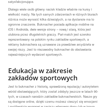
satysfakcjonujące.
Dlatego wiele osób główny nacisk kładzie właśnie na kursy i
wielkość marży. Na tych samych zdarzeniach w różnych biurach
różnica może wynosić kilka dziesiątych, a na dystansie ma to
ogromne znaczenie. Bukmacher posiada aplikacje mobilne na
iOS i Androida, dwie wersje strony – nową i starą, która jest
ulubiona przez długoletnich graczy. Pari-match jest szeroko
reprezentowany na polskim rynku zakładów sportowych, a
reklamy bukmachera są uznawane za prawdziwe arcydzieła w
swojej niszy. Jest to niezawodny bukmacher do obstawiania
najważniejszych wydarzeń sportowych.
Edukacja w zakresie
zakładów sportowych
Jest to bukmacher z historią, sprawdzoną reputacją i autorytetem
wśród obstawiających, który został zdobyty jeszcze w latach 90-
tych, w czasach narodzin zakładów bukmacherskich. Nasze gry
są dostępne online, dzięki czemu możesz cieszyć się emocjami
i możliwością wygranej w zaciszu własnego domu lub w innym