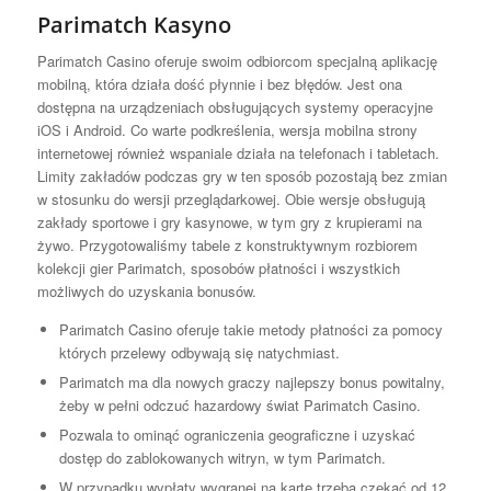
Parimatch Kasyno
Parimatch Casino oferuje swoim odbiorcom specjalną aplikację
mobilną, która działa dość płynnie i bez błędów. Jest ona
dostępna na urządzeniach obsługujących systemy operacyjne
iOS i Android. Co warte podkreślenia, wersja mobilna strony
internetowej również wspaniale działa na telefonach i tabletach.
Limity zakładów podczas gry w ten sposób pozostają bez zmian
w stosunku do wersji przeglądarkowej. Obie wersje obsługują
zakłady sportowe i gry kasynowe, w tym gry z krupierami na
żywo. Przygotowaliśmy tabele z konstruktywnym rozbiorem
kolekcji gier Parimatch, sposobów płatności i wszystkich
możliwych do uzyskania bonusów.
Parimatch Casino oferuje takie metody płatności za pomocy
których przelewy odbywają się natychmiast.
Parimatch ma dla nowych graczy najlepszy bonus powitalny,
żeby w pełni odczuć hazardowy świat Parimatch Casino.
Pozwala to ominąć ograniczenia geograficzne i uzyskać
dostęp do zablokowanych witryn, w tym Parimatch.
W przypadku wypłaty wygranej na kartę trzeba czekać od 12