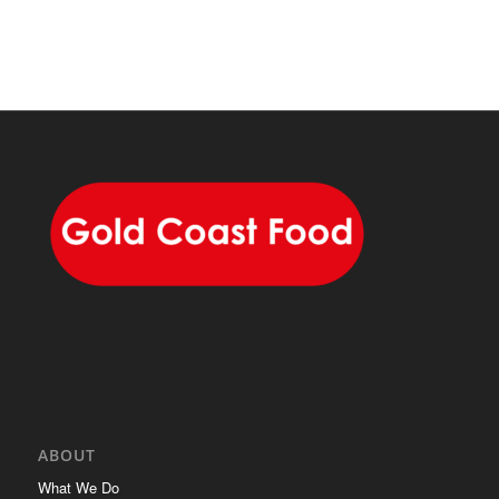
ABOUT
What We Do