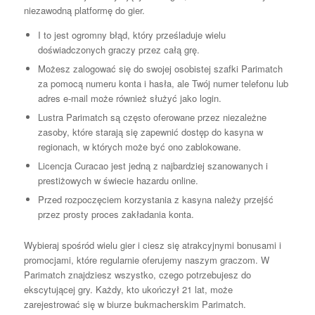
niezawodną platformę do gier.
I to jest ogromny błąd, który prześladuje wielu
doświadczonych graczy przez całą grę.
Możesz zalogować się do swojej osobistej szafki Parimatch
za pomocą numeru konta i hasła, ale Twój numer telefonu lub
adres e-mail może również służyć jako login.
Lustra Parimatch są często oferowane przez niezależne
zasoby, które starają się zapewnić dostęp do kasyna w
regionach, w których może być ono zablokowane.
Licencja Curacao jest jedną z najbardziej szanowanych i
prestiżowych w świecie hazardu online.
Przed rozpoczęciem korzystania z kasyna należy przejść
przez prosty proces zakładania konta.
Wybieraj spośród wielu gier i ciesz się atrakcyjnymi bonusami i
promocjami, które regularnie oferujemy naszym graczom. W
Parimatch znajdziesz wszystko, czego potrzebujesz do
ekscytującej gry. Każdy, kto ukończył 21 lat, może
zarejestrować się w biurze bukmacherskim Parimatch.