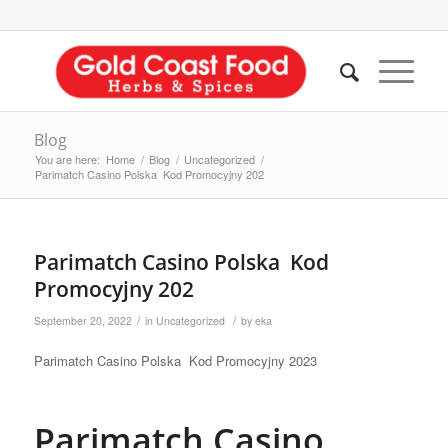
Blog
You are here:
Home
/
Blog
/
Uncategorized
/
Parimatch Casino Polska ️ Kod Promocyjny 202
Parimatch Casino Polska ️ Kod
Promocyjny 202
/
/
September 20, 2022
in
Uncategorized
by
eka
Parimatch Casino Polska ️ Kod Promocyjny 2023
Parimatch Casino