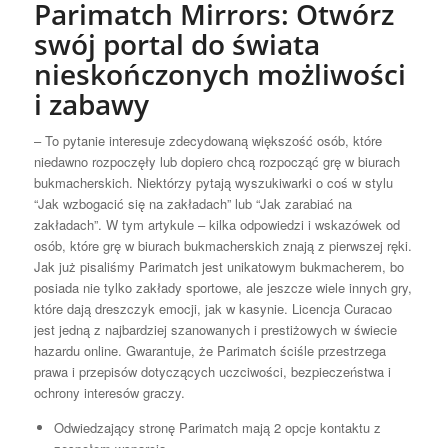
Parimatch Mirrors: Otwórz
swój portal do świata
nieskończonych możliwości
i zabawy
– To pytanie interesuje zdecydowaną większość osób, które
niedawno rozpoczęły lub dopiero chcą rozpocząć grę w biurach
bukmacherskich. Niektórzy pytają wyszukiwarki o coś w stylu
“Jak wzbogacić się na zakładach” lub “Jak zarabiać na
zakładach”. W tym artykule – kilka odpowiedzi i wskazówek od
osób, które grę w biurach bukmacherskich znają z pierwszej ręki.
Jak już pisaliśmy Parimatch jest unikatowym bukmacherem, bo
posiada nie tylko zakłady sportowe, ale jeszcze wiele innych gry,
które dają dreszczyk emocji, jak w kasynie. Licencja Curacao
jest jedną z najbardziej szanowanych i prestiżowych w świecie
hazardu online. Gwarantuje, że Parimatch ściśle przestrzega
prawa i przepisów dotyczących uczciwości, bezpieczeństwa i
ochrony interesów graczy.
Odwiedzający stronę Parimatch mają 2 opcje kontaktu z