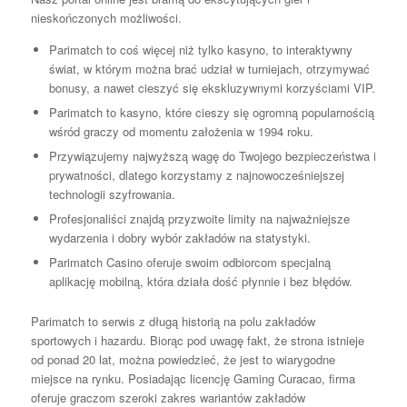
nieskończonych możliwości.
Parimatch to coś więcej niż tylko kasyno, to interaktywny
świat, w którym można brać udział w turniejach, otrzymywać
bonusy, a nawet cieszyć się ekskluzywnymi korzyściami VIP.
Parimatch to kasyno, które cieszy się ogromną popularnością
wśród graczy od momentu założenia w 1994 roku.
Przywiązujemy najwyższą wagę do Twojego bezpieczeństwa i
prywatności, dlatego korzystamy z najnowocześniejszej
technologii szyfrowania.
Profesjonaliści znajdą przyzwoite limity na najważniejsze
wydarzenia i dobry wybór zakładów na statystyki.
Parimatch Casino oferuje swoim odbiorcom specjalną
aplikację mobilną, która działa dość płynnie i bez błędów.
Parimatch to serwis z długą historią na polu zakładów
sportowych i hazardu. Biorąc pod uwagę fakt, że strona istnieje
od ponad 20 lat, można powiedzieć, że jest to wiarygodne
miejsce na rynku. Posiadając licencję Gaming Curacao, firma
oferuje graczom szeroki zakres wariantów zakładów